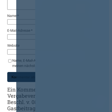
Name
*
E-Mail-Adresse
*
Website
Name, E-Mail-Adresse und Website in diesem Browser für
meinen nächsten Kommentar speichern.
Ein Kommentar zu „Wann beginnt ein
Vergabeverfahren? (OLG Naumburg,
Beschl. v. 08.10.09 – 1 Verg 9/09) – ein
Gastbeitrag von Rechtsanwalt