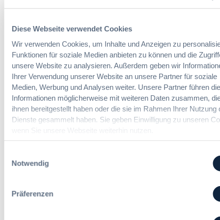
e
D
E
a
U
Diese Webseite verwendet Cookies
s
-
UVgO vor der größten Reform seit
H
V
Wir verwenden Cookies, um Inhalte und Anzeigen zu personalisie
Einführung: BMWE legt
V
e
Funktionen für soziale Medien anbieten zu können und die Zugriff
Referentenentwurf vor
T
r
unsere Website zu analysieren. Außerdem geben wir Information
G
g
Ihrer Verwendung unserer Website an unsere Partner für soziale
2
a
Medien, Werbung und Analysen weiter. Unsere Partner führen di
:
Redaktion
0
b
Informationen möglicherweise mit weiteren Daten zusammen, die
U
2
e
ihnen bereitgestellt haben oder die sie im Rahmen Ihrer Nutzung 
V
6
v
Dienste gesammelt haben. Sie geben Einwilligung zu unseren Co
g
:
e
wenn Sie unsere Webseite weiterhin nutzen.
O
V
r
v
e
o
o
Einwilligungsauswahl
r
r
r
Notwendig
e
d
d
i
n
e
n
u
r
Präferenzen
f
n
g
a
g
r
c
?