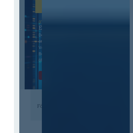
07. Oktober 2026 in Berlin
EVB-IT Thementag
Der Thementag für die
ergänzenden
Vertragsbedingungen von IT-
Beschaffung in der
öffentlichen Verwaltung
Zur Tagung
Förderer