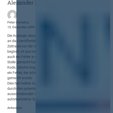
Alexander Nette, LL.M.“
Peter Cornelius
15. Dezember 2009
Die Aussage, dass das Vergabeverfahren mit der Absendung
an das Veröffentlichungsorgan, die zeitlich ja einen kurzen
Zeitraum vor der Veröffentlichung (europaweit oder national)
beginnt, ist aus meiner Sicht sehr interessant, denn dann ist ja
auch ein Fehler in der Veröffentlichung, den die ausschreibende
Stelle gemacht hat (ggf. falscher oder unzutreffender CPV-
Kode, falsche Angabe im Feld der ausschreibenden Stelle u.a.)
ein Fehler, der schon innerhalb des Vergabeverfahrens
gemacht wurde.
Dies hat meiner Auffassung nach Folgen in der Beurteilung
durch den potentiellen Bewerber, der durch diesen Fehler der
ausschreibenden Stelle ggf. die Veröffentlichung im Rahmen
automatisierter Such- und Lieferverfahren nicht erhalten hat.
Antworten