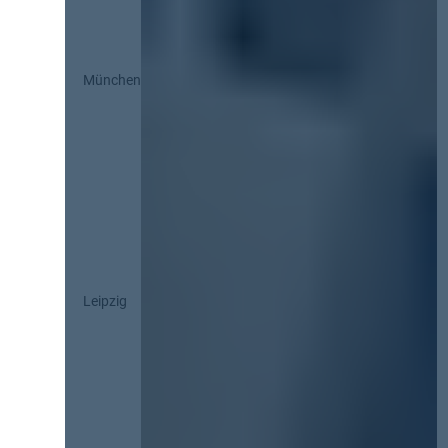
München
Leipzig