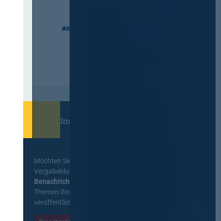
Immer informiert bleiben!
Möchten Sie keine Neuigkeiten aus dem
Vergabeblog verpassen? Per
E-Mail
Benachrichtigung
erhalten sie eine Nachricht zu
Themen Ihrer Wahl, sobald neue Beiträge
veröffentlicht werden.