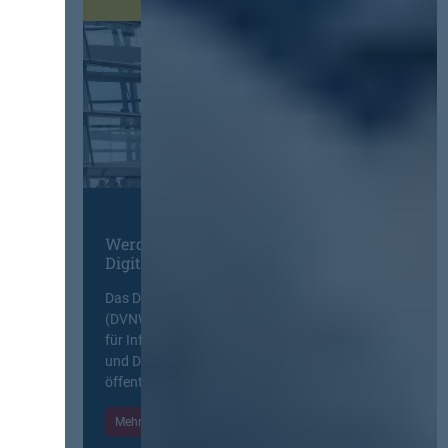
Werden Sie Mitglied im
Digitalen Netzwerk
Das Deutsche Vergabenetzwerk
(DVNW) ist eine exklusive Plattform
für Information, Wissensaustausch
und Diskurs zwischen allen am
öffentlichen Markt beteiligten Kräften.
Mehr Informationen
Einloggen