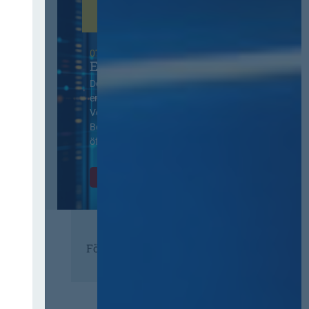
07. Oktober 2026 in Berlin
EVB-IT Thementag
Der Thementag für die
ergänzenden
Vertragsbedingungen von IT-
Beschaffung in der
öffentlichen Verwaltung
Zur Tagung
Förderer