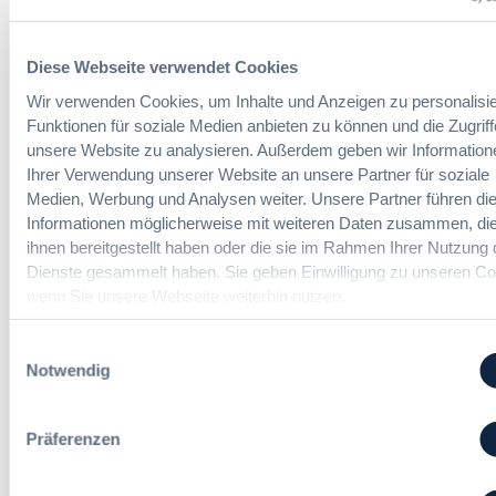
:
Dr. Peter Braun
e
D
E
a
U
Diese Webseite verwendet Cookies
s
-
UVgO vor der größten Reform seit
H
Wir verwenden Cookies, um Inhalte und Anzeigen zu personalisie
V
Einführung: BMWE legt
V
e
Funktionen für soziale Medien anbieten zu können und die Zugriff
Referentenentwurf vor
T
r
unsere Website zu analysieren. Außerdem geben wir Information
G
g
Ihrer Verwendung unserer Website an unsere Partner für soziale
2
a
Medien, Werbung und Analysen weiter. Unsere Partner führen di
:
Redaktion
0
b
Informationen möglicherweise mit weiteren Daten zusammen, die
U
2
e
ihnen bereitgestellt haben oder die sie im Rahmen Ihrer Nutzung 
V
6
v
Dienste gesammelt haben. Sie geben Einwilligung zu unseren Co
g
:
e
wenn Sie unsere Webseite weiterhin nutzen.
O
V
r
v
e
o
o
Einwilligungsauswahl
r
r
r
Notwendig
e
d
d
i
n
e
n
u
r
Präferenzen
f
n
g
a
g
r
c
?