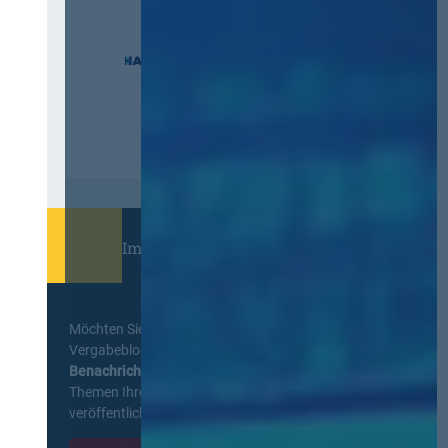
Immer informiert bleiben!
Möchten Sie keine Neuigkeiten aus dem
Vergabeblog verpassen? Per
E-Mail
Benachrichtigung
erhalten sie eine Nachricht zu
Themen Ihrer Wahl, sobald neue Beiträge
veröffentlicht werden.