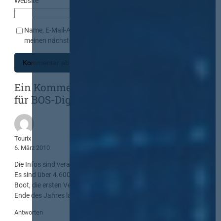
Website
Name, E-Mail-Adresse und Website in diesem Browser für
meinen nächsten Kommentar speichern.
Ein Kommentar zu „Haushaltssperre
für BOS-Digitalfunk aufgehoben“
Tourix
6. März 2010
Die Infos sind veraltert.
Es sind über 4.600 Basisstationen, Motorola ist noch mit im
Boot, die ersten Versuchsgebiete werden schon installiert und
Ende des Jahres laufen bereits die ersten Bezirke.
Antworten