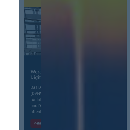
Werden Sie Mitglied im
Digitalen Netzwerk
Das Deutsche Vergabenetzwerk
(DVNW) ist eine exklusive Plattform
für Information, Wissensaustausch
und Diskurs zwischen allen am
öffentlichen Markt beteiligten Kräften.
Mehr Informationen
Einloggen