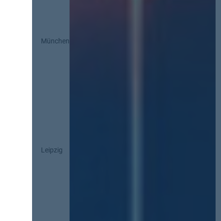
München
Leipzig