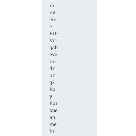
m
mt
ein
e
EU-
Ver
gab
eve
ror
dn
un
g?
Bu
y
Eur
ope
an,
me
hr