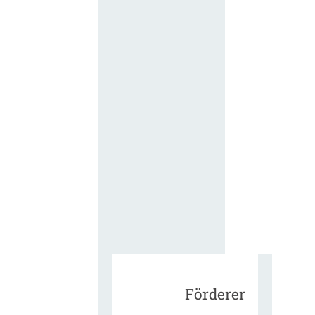
für die
ergänzend
Vertragsbe
gungen vo
IT-
Beschaffu
in der
öffentlich
Verwaltun
Zur Tagu
Förderer