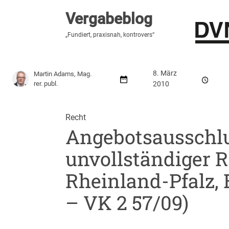
Vergabeblog
Vergabeblog
„Hier lesen Sie es zuerst“
„Fundiert, praxisnah, kontrovers“
Stellenmarkt
Autor:innen
Über den Vergabeblo
8. März
Martin Adams, Mag.
rer. publ.
2010
Recht
Angebotsausschl
unvollständiger 
Rheinland-Pfalz, B
– VK 2 57/09)