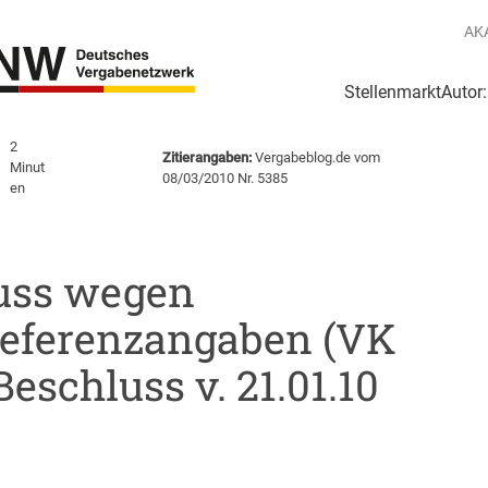
AK
Stellenmarkt
Autor
g
Login Netzwerk
2
Zitierangaben:
Vergabeblog.de vom
Minut
08/03/2010 Nr. 5385
en
uss wegen
Referenzangaben (VK
eschluss v. 21.01.10