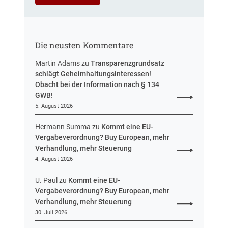
n
r
H
u
e
n
s
g
Die neusten Kommentare
s
e
Martin Adams
zu
Transparenzgrundsatz
n
schlägt Geheimhaltungsinteressen!
Obacht bei der Information nach § 134
GWB!
5. August 2026
Hermann Summa
zu
Kommt eine EU-
Vergabeverordnung? Buy European, mehr
Verhandlung, mehr Steuerung
4. August 2026
U. Paul
zu
Kommt eine EU-
Vergabeverordnung? Buy European, mehr
Verhandlung, mehr Steuerung
30. Juli 2026