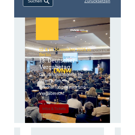
Zurücksetzen
12. & 13. November 2026 in
Berlin
13. Deutscher
Vergabetag
Der Jahreskongress für
öffentliches
Beschaffungswesen und
Vergaberecht
Infos & Tickets