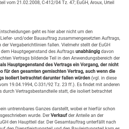
eil vom 21.02.2008, C-412/04 Tz. 47; EuGH, Aroux, Urteil
ntscheidungen geht es hier aber nicht um den
, Liefer- und/oder Bauauftrag zusammengesetzten Auftrags,
 der Vergaberichtlinien fallen. Vielmehr stellt der EuGH
ch dem Hauptgegenstand des Auftrags
unabhängig
davon
schten Vertrags bildende Teil in den Anwendungsbereich der
h als Hauptgegenstand des Vertrags ein Vorgang, der nicht
s also für den gesamten gemischten Vertrag, auch wenn die
s isoliert betrachtet darunter fallen würden
(vgl. in diese
vom 19.04.1994, C-331/92 Tz. 23 ff.). Es findet mit anderen
durch Vertragsbestandteile statt, die isoliert betrachtet
ein untrennbares Ganzes darstellt, wobei er hierfür schon
ausgeschrieben wurde. Der
Verkauf
der Anteile an der
EuGH den Hauptteil dar. Der Gesamtauftrag unterfällt nach
uf den Dienstleistungsteil und den Bauleistungsteil kam es