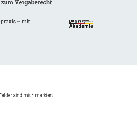
 zum Vergaberecht
epraxis – mit
.
 Felder sind mit
*
markiert