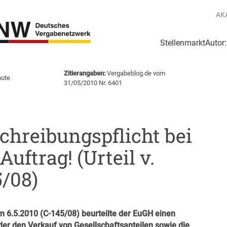
AK
Stellenmarkt
Autor
g
Login Netzwerk
Zitierangaben:
Vergabeblog.de vom
nute
31/05/2010 Nr. 6401
chreibungspflicht bei
ftrag! (Urteil v.
5/08)
m 6.5.2010 (C-145/08) beurteilte der EuGH einen
er den Verkauf von Gesellschaftsanteilen sowie die