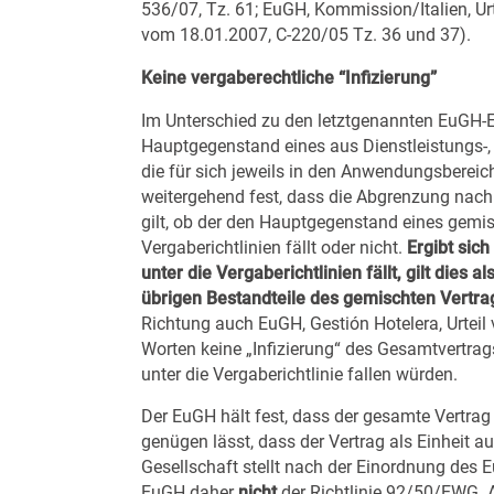
536/07, Tz. 61; EuGH, Kommission/Italien, Urt
vom 18.01.2007, C-220/05 Tz. 36 und 37).
Keine vergaberechtliche “Infizierung”
Im Unterschied zu den letztgenannten EuGH-E
Hauptgegenstand eines aus Dienstleistungs-
die für sich jeweils in den Anwendungsbereich
weitergehend fest, dass die Abgrenzung na
gilt, ob der den Hauptgegenstand eines gemi
Vergaberichtlinien fällt oder nicht.
Ergibt sic
unter die Vergaberichtlinien fällt, gilt die
übrigen Bestandteile des gemischten Vertrag
Richtung auch EuGH, Gestión Hotelera, Urteil 
Worten keine „Infizierung“ des Gesamtvertrags 
unter die Vergaberichtlinie fallen würden.
Der EuGH hält fest, dass der gesamte Vertrag 
genügen lässt, dass der Vertrag als Einheit 
Gesellschaft stellt nach der Einordnung des 
EuGH daher
nicht
der Richtlinie 92/50/EWG. A