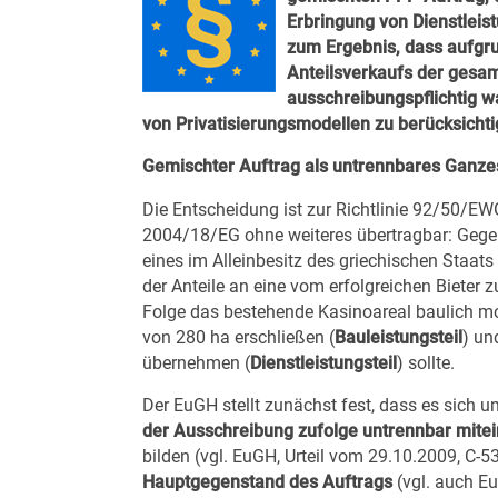
Erbringung von Dienstlei
zum Ergebnis, dass aufgru
Anteilsverkaufs der gesam
ausschreibungspflichtig wa
von Privatisierungsmodellen zu berücksichtig
Gemischter Auftrag als untrennbares Ganze
Die Entscheidung ist zur Richtlinie 92/50/EW
2004/18/EG ohne weiteres übertragbar: Gegen
eines im Alleinbesitz des griechischen Staa
der Anteile an eine vom erfolgreichen Bieter 
Folge das bestehende Kasinoareal baulich m
von 280 ha erschließen (
Bauleistungsteil
) un
übernehmen (
Dienstleistungsteil
) sollte.
Der EuGH stellt zunächst fest, dass es sich u
der Ausschreibung zufolge
untrennbar mite
bilden (vgl. EuGH, Urteil vom 29.10.2009, C-
Hauptgegenstand des Auftrags
(vgl. auch E