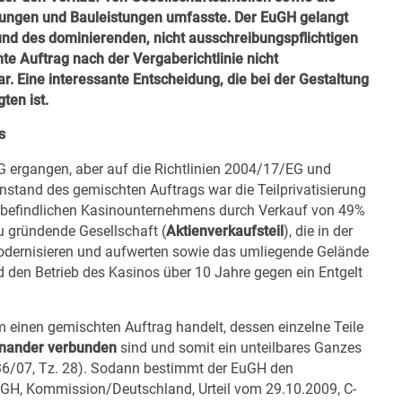
stungen und Bauleistungen umfasste. Der EuGH gelangt
nd des dominierenden, nicht ausschreibungspflichtigen
te Auftrag nach der Vergaberichtlinie nicht
r. Eine interessante Entscheidung, die bei der Gestaltung
ten ist.
s
G ergangen, aber auf die Richtlinien 2004/17/EG und
stand des gemischten Auftrags war die Teilprivatisierung
ts befindlichen Kasinounternehmens durch Verkauf von 49%
zu gründende Gesellschaft (
Aktienverkaufsteil
), die in der
odernisieren und aufwerten sowie das umliegende Gelände
d den Betrieb des Kasinos über 10 Jahre gegen ein Entgelt
m einen gemischten Auftrag handelt, dessen einzelne Teile
inander verbunden
sind und somit ein unteilbares Ganzes
536/07, Tz. 28). Sodann bestimmt der EuGH den
uGH, Kommission/Deutschland, Urteil vom 29.10.2009, C-