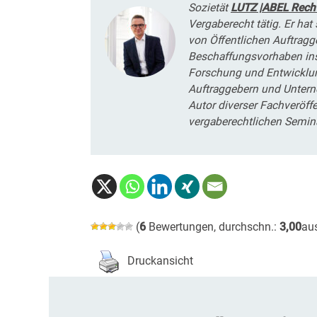
Sozietät
LUTZ |ABEL Rech
Vergaberecht tätig. Er ha
von Öﬀentlichen Auftrag
Beschaffungsvorhaben insb
Forschung und Entwicklung
Auftraggebern und Untern
Autor diverser Fachveröff
vergaberechtlichen Semin
(
6
Bewertungen, durchschn.:
3,00
au
Druckansicht