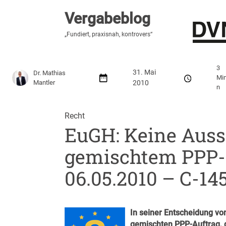
Vergabeblog
Vergabeblog
„Hier lesen Sie es zuerst“
„Fundiert, praxisnah, kontrovers“
Stellenmarkt
Autor:innen
Über den Vergabeblo
3
31. Mai
Dr. Mathias
Mi
Mantler
2010
n
Recht
EuGH: Keine Auss
gemischtem PPP-Au
06.05.2010 – C-14
In seiner Entscheidung vo
gemischten PPP-Auftrag, d