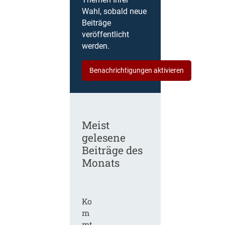
Themen Ihrer
Wahl, sobald neue
Beiträge
veröffentlicht
werden.
Benachrichtigungen aktivieren
Meist
gelesene
Beiträge des
Monats
Ko
m
mt