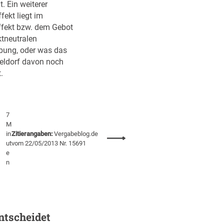
t. Ein weiterer
e
ekt liegt im
r
fekt bzw. dem Gebot
u
ktneutralen
n
bung, oder was das
g
ldorf davon noch
e
.
n
a
n
d
7
e
M
in
Zitierangaben:
Vergabeblog.de
r
:
ut
vom 22/05/2013 Nr. 15691
V
D
e
O
a
n
B
s
/
E
B
n
(
d
ntscheidet
V
e