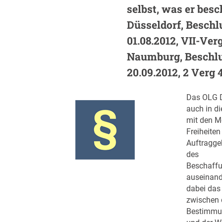
selbst, was er besc
Düsseldorf, Beschlu
01.08.2012, VII-Ver
Naumburg, Beschlu
20.09.2012, 2 Verg 
Das OLG D
auch in di
mit den M
Freiheiten
Auftraggeb
des
Beschaff
auseinand
dabei das
zwischen 
Bestimmun