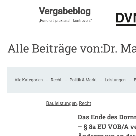
Vergabeblog
Vergabeblog
„Hier lesen Sie es zuerst“
„Fundiert, praxisnah, kontrovers“
Stellenmarkt
Autor:innen
Über den Vergabeblo
Alle Beiträge von:
Dr. M
Alle Kategorien
–
Recht
–
Politik & Markt
–
Leistungen
–
Bauleistungen
, 
Recht
Das Ende des Dorn
– § 8a EU VOB/A ve