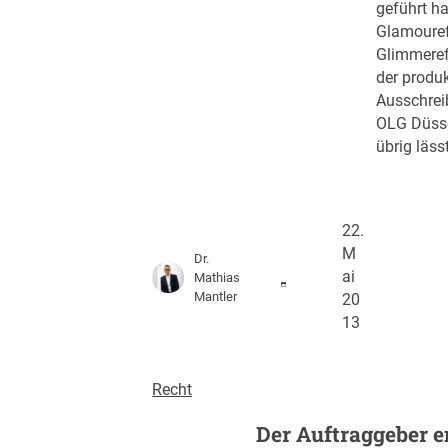
geführt ha
Glamoureff
Glimmeref
der produ
Ausschrei
OLG Düsse
übrig lässt
22.
M
Dr.
ai
Mathias
Mantler
20
13
Recht
Der Auftraggeber e