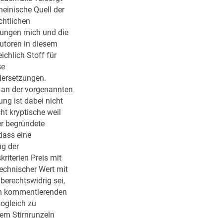
a
rheinische Quell der
E
chtlichen
U
ungen mich und die
V
utoren in diesem
O
eichlich Stoff für
B
se
/
ersetzungen.
A
d an der vorgenannten
v
ng ist dabei nicht
e
cht kryptische weil
r
er begründete
b
dass eine
i
g der
e
riterien Preis mit
t
echnischer Wert mit
e
berechtswidrig sei,
t
en kommentierenden
Ä
sogleich zu
n
tem Stirnrunzeln
d