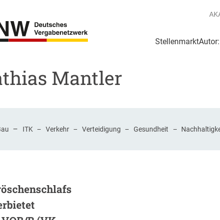
AK
Stellenmarkt
Autor
g
Login Netzwerk
athias Mantler
–
Bau
ITK
–
Verkehr
–
Verteidigung
–
Gesundheit
–
Nachhaltigke
röschenschlafs
rbietet