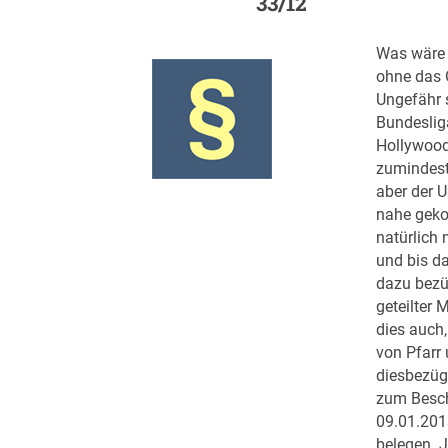
33/12
Was wäre 
ohne das 
Ungefähr 
Bundeslig
Hollywood
zumindest
aber der U
nahe geko
natürlich 
und bis d
dazu bezü
geteilter 
dies auch,
von Pfarr 
diesbezü
zum Besc
09.01.201
belegen. J