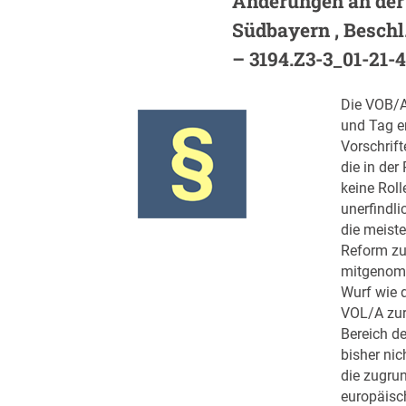
Änderungen an de
Südbayern , Beschl.
– 3194.Z3-3_01-21-4
Die VOB/A
und Tag e
Vorschrift
die in der
keine Roll
unerfindl
die meiste
Reform zu
mitgenomm
Wurf wie 
VOL/A zur
Bereich d
bisher ni
die zugru
europäisc