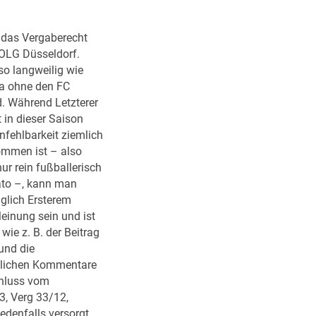
r
n
das Vergaberecht
r
OLG Düsseldorf.
ö
so langweilig wie
s
a ohne den FC
c
. Während Letzterer
h
 in dieser Saison
e
nfehlbarkeit ziemlich
n
mmen ist – also
s
nur rein fußballerisch
c
ato –, kann man
h
glich Ersterem
l
Meinung sein und ist
a
 wie z. B. der Beitrag
f
und die
s
glichen Kommentare
–
hluss vom
§
3, Verg 33/12,
8
edenfalls versorgt