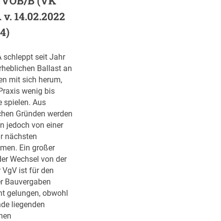
r VOB/B (VK
 v. 14.02.2022
4)
 schleppt seit Jahr
rheblichen Ballast an
en mit sich herum,
 Praxis wenig bis
e spielen. Aus
ichen Gründen werden
n jedoch von einer
r nächsten
en. Ein großer
der Wechsel von der
 VgV ist für den
er Bauvergaben
cht gelungen, obwohl
nde liegenden
hen