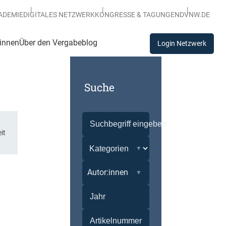
ADEMIE
DIGITALES NETZWERK
KONGRESSE & TAGUNGEN
DVNW.DE
:innen
Über den Vergabeblog
Login Netzwerk
Suche
it
Autor:innen