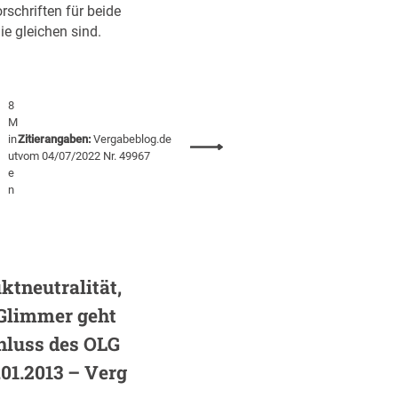
schriften für beide
ie gleichen sind.
8
M
in
Zitierangaben:
Vergabeblog.de
:
ut
vom 04/07/2022 Nr. 49967
D
e
a
n
s
E
n
d
ktneutralität,
e
d
 Glimmer geht
e
luss des OLG
s
01.2013 – Verg
D
o