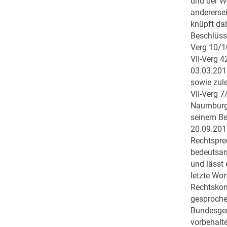
und der W
anderersei
knüpft da
Beschlüss
Verg 10/1
VII-Verg 
03.03.201
sowie zul
VII-Verg 
Naumburg 
seinem B
20.09.2012
Rechtspre
bedeutsam
und lässt
letzte Wor
Rechtskom
gesproche
Bundesger
vorbehalte