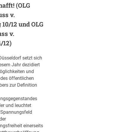
K
d
hafft! (OLG
S
e
ss v.
ü
r
d
g 10/12 und OLG
P
b
r
ss v.
a
o
4/12)
y
d
e
u
r
k
üsseldorf setzt sich
n
t
esem Jahr dezidiert
,
n
öglichkeiten und
B
e
 des öffentlichen
e
u
ers zur Definition
s
t
c
r
ungsgegenstandes
h
a
er und leuchtet
l
l
 Spannungsfeld
.
i
der
v
t
gsfreiheit einerseits
.