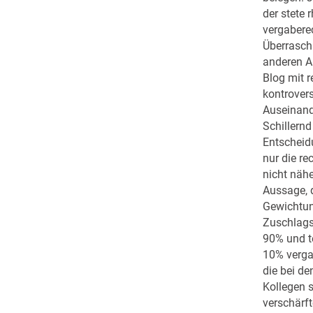
der stete 
vergabere
Überrasch
anderen A
Blog mit r
kontrover
Auseinand
Schillern
Entscheidu
nur die re
nicht näh
Aussage, 
Gewichtun
Zuschlagsk
90% und t
10% verga
die bei d
Kollegen 
verschärf