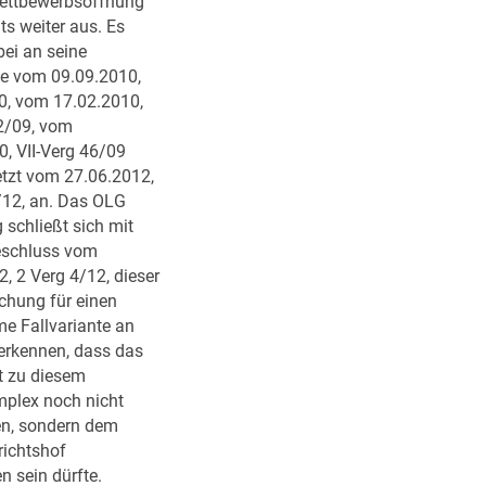
ä
ettbewerbsöffnung
1
t
ts weiter aus. Es
4
,
bei an seine
.
o
e vom 09.09.2010,
0
d
0, vom 17.02.2010,
2
e
42/09, vom
.
r
0, VII-Verg 46/09
2
:
etzt vom 27.06.2012,
0
E
7/12, an. Das OLG
2
i
schließt sich mit
2
n
eschluss vom
–
b
, 2 Verg 4/12, dieser
3
i
chung für einen
1
s
e Fallvariante an
9
s
 erkennen, dass das
4
c
t zu diesem
.
h
plex noch nicht
Z
e
n, sondern dem
3
n
ichtshof
-
G
n sein dürfte.