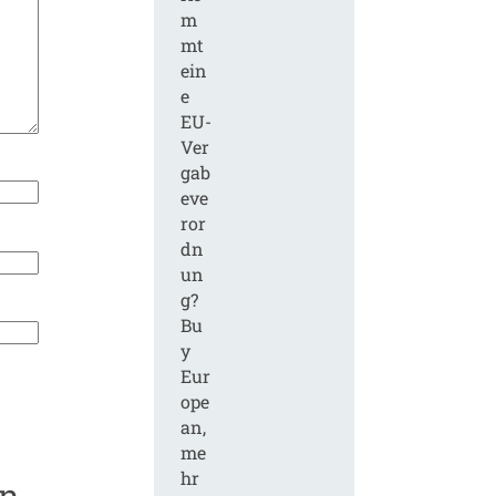
m
mt
ein
e
EU-
Ver
gab
eve
ror
dn
un
g?
Bu
y
Eur
ope
an,
me
hr
en