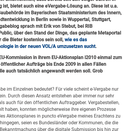
 ist, bietet auch eine eVergabe-Lösung an. Diese ist u.a.
 Baubehörde im Bayerischen Staatsministerium des Innern,
tentwicklung in Berlin sowie in Wuppertal, Stuttgart,
abeblog sprach mit Erik von Stebut, bei RIB
Public, über den Stand der Dinge, das geplante Metaportal
die Bieter kostenlos sein soll,
wie es das
nologie in der neuen VOL/A umzusetzen sucht
.
e EU-Kommission in ihrem EU-Aktionsplan i2010 einmal zum
 öffentlicher Aufträge bis Ende 2009 in allen Fällen
lle auch tatsächlich angewandt werden soll. Grob
gabe im Einzelnen bedeutet? Für viele scheint e-Vergabe nur
ein. Durch diesen Ansatz entstehen aber immer nur sehr
als auch für den öffentlichen Auftraggeber. Vergabestellen,
hlt haben, konnten möglicherweise ihre eigenen Prozesse
 des Aktionsplanes in puncto eVergabe meines Erachtens zu
r hingegen, seien es Bundesländer oder Kommunen, die die
 Bekanntmachung über die digitale Submission bis hin zur