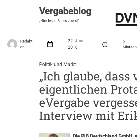
Vergabeblog
Vergabeblog
„Fundiert, praxisnah, kontrovers“
„Hier lesen Sie es zuerst“
Stellenmarkt
Autor:innen
Über den Vergabeblo
22. Juni
Redakti
5
on
2010
Minuten
Politik und Markt
„Ich glaube, dass 
eigentlichen Prot
eVergabe vergesse
Interview mit Eri
Die RIB Deutschland GmbH, ei