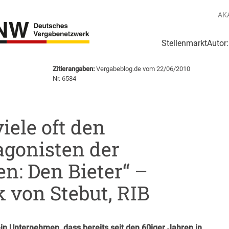
AK
Stellenmarkt
Autor
g
Login Netzwerk
Zitierangaben:
Vergabeblog.de vom 22/06/2010
Nr. 6584
viele oft den
agonisten der
n: Den Bieter“ –
k von Stebut, RIB
n Unternehmen, dass bereits seit den 60iger Jahren in