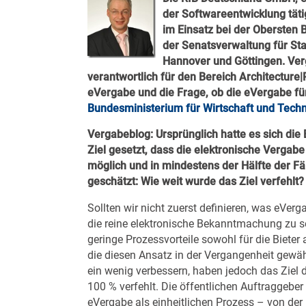
der Softwareentwicklung tätig
im Einsatz bei der Obersten
der Senatsverwaltung für Stad
Hannover und Göttingen. Verg
verantwortlich für den Bereich Architecture|
eVergabe und die Frage, ob die eVergabe für 
Bundesministerium für Wirtschaft und Tech
Vergabeblog: Ursprünglich hatte es sich di
Ziel gesetzt, dass die elektronische Vergabe
möglich und in mindestens der Hälfte der Fä
geschätzt: Wie weit wurde das Ziel verfehlt?
Sollten wir nicht zuerst definieren, was eVer
die reine elektronische Bekanntmachung zu s
geringe Prozessvorteile sowohl für die Bieter 
die diesen Ansatz in der Vergangenheit gewä
ein wenig verbessern, haben jedoch das Ziel
100 % verfehlt. Die öffentlichen Auftraggebe
eVergabe als einheitlichen Prozess – von der