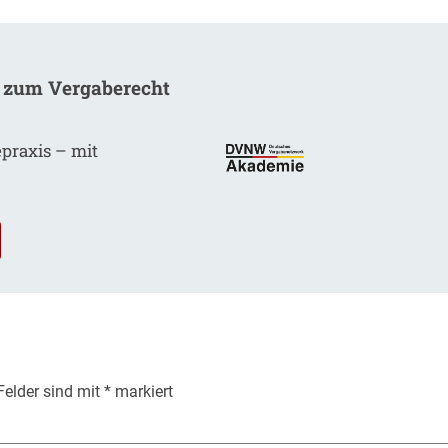
 zum Vergaberecht
epraxis – mit
.
 Felder sind mit
*
markiert