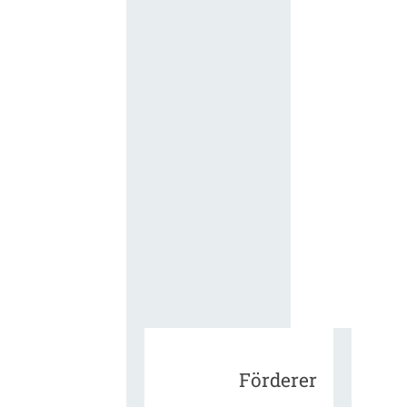
für die
ergänzend
Vertragsbe
gungen vo
IT-
Beschaffu
in der
öffentlich
Verwaltun
Zur Tagu
Förderer