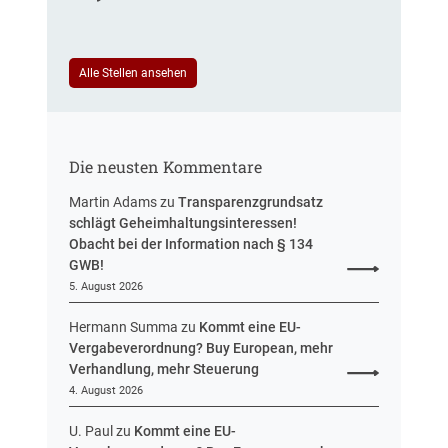
R
u
e
e
e
u
f
i
e
e
n
Alle Stellen ansehen
r
r
H
u
e
e
n
n
s
g
t
s
Die neusten Kommentare
e
e
n
n
Martin Adams
zu
Transparenzgrundsatz
e
schlägt Geheimhaltungsinteressen!
n
Obacht bei der Information nach § 134
t
GWB!
w
5. August 2026
u
r
Hermann Summa
zu
Kommt eine EU-
f
Vergabeverordnung? Buy European, mehr
v
Verhandlung, mehr Steuerung
o
4. August 2026
r
U. Paul
zu
Kommt eine EU-