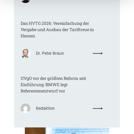
K
o
m
Das HVTG 2026: Vereinfachung der
m
Vergabe und Ausbau der Tariftreue in
t
Hessen
e
i
n
:
Dr. Peter Braun
e
D
E
a
U
s
-
UVgO vor der größten Reform seit
H
V
Einführung: BMWE legt
V
e
Referentenentwurf vor
T
r
G
g
2
a
:
Redaktion
0
b
U
2
e
V
6
v
g
:
e
O