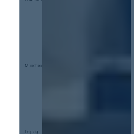
München
Leipzig