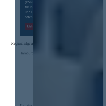
(DVNW) ist eine exklusive Plattform
für Information, Wissensaustausch
und Diskurs zwischen allen am
öffentlichen Markt beteiligten Kräften.
Mehr Informationen
Einloggen
Regionalgruppen
Hamburg
Frankfurt