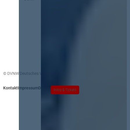
© DVNW Deutsches Vergabenetzwerk GmbH
Kontakt
Impressum
Datenschutz
Infos & Tickets