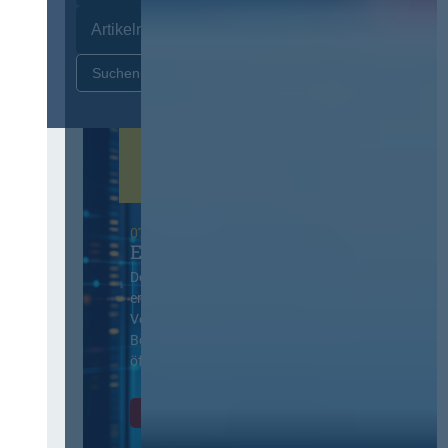
Zurücksetzen
07. Oktober 2026 in Berlin
EVB-IT Thementag
Der Thementag für die
ergänzenden
Vertragsbedingungen von IT-
Beschaffung in der
öffentlichen Verwaltung
Zur Tagung