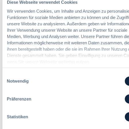
e
Diese Webseite verwendet Cookies
g
u
Der DVNW Stellenmarkt
h
f
Wir verwenden Cookies, um Inhalte und Anzeigen zu personalisie
n
r
ü
Ingenieur/-in Architektur / Bau
Funktionen für soziale Medien anbieten zu können und die Zugriff
d
V
r
(m/w/d)
A
unsere Website zu analysieren. Außerdem geben wir Information
e
G
u
Ihrer Verwendung unserer Website an unsere Partner für soziale
r
e
s
Medien, Werbung und Analysen weiter. Unsere Partner führen di
h
s
b
Informationen möglicherweise mit weiteren Daten zusammen, die
a
a
a
Vergabemanager (m/w/d)
ihnen bereitgestellt haben oder die sie im Rahmen Ihrer Nutzung 
n
m
u
d
Dienste gesammelt haben. Sie geben Einwilligung zu unseren Co
t
d
l
wenn Sie unsere Webseite weiterhin nutzen.
v
e
u
e
r
n
Referent*in Vergabe und
Einwilligungsauswahl
r
T
g
Finanzmanagement
Notwendig
g
a
,
a
r
m
b
i
e
Präferenzen
e
f
h
Fachgebiets­leitung Vergabe
n
t
r
(w/m/d)
r
S
Statistiken
e
t
u
e