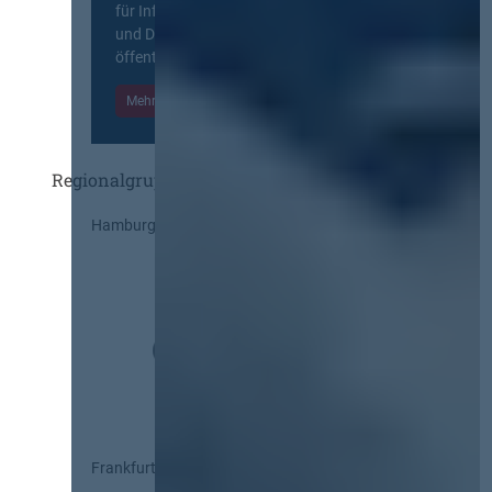
für Information, Wissensaustausch
und Diskurs zwischen allen am
öffentlichen Markt beteiligten Kräften.
Mehr Informationen
Einloggen
Regionalgruppen
Hamburg
Frankfurt