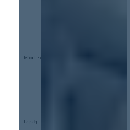
München
Leipzig