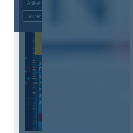
Zurücksetzen
07. Oktober 2026 in Berlin
EVB-IT Thementag
Der Thementag für die
ergänzenden
Vertragsbedingungen von IT-
Beschaffung in der
öffentlichen Verwaltung
Zur Tagung