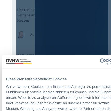
m
Das HVTG 2026: Vereinfachung der
m
Vergabe und Ausbau der Tariftreue in
t
Hessen
e
i
n
:
Dr. Peter Braun
e
D
E
a
U
s
-
§ 97a GWB: Leichte Erleichterung für
H
V
Gesamtvergaben
V
e
T
r
G
g
:
Dr. Jan T. Tenner, LL.M.
2
a
Diese Webseite verwendet Cookies
§
0
b
9
Wir verwenden Cookies, um Inhalte und Anzeigen zu personalisie
2
e
7
6
Funktionen für soziale Medien anbieten zu können und die Zugriff
v
a
:
unsere Website zu analysieren. Außerdem geben wir Information
e
G
V
Ihrer Verwendung unserer Website an unsere Partner für soziale
r
W
e
Medien, Werbung und Analysen weiter. Unsere Partner führen di
o