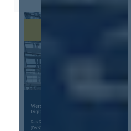
Werden Sie Mitglied im
Digitalen Netzwerk
Das Deutsche Vergabenetzwerk
(DVNW) ist eine exklusive Plattform