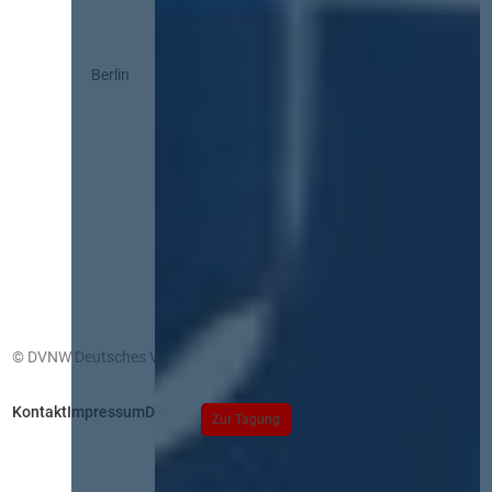
Berlin
© DVNW Deutsches Vergabenetzwerk GmbH
Kontakt
Impressum
Datenschutz
Zur Tagung