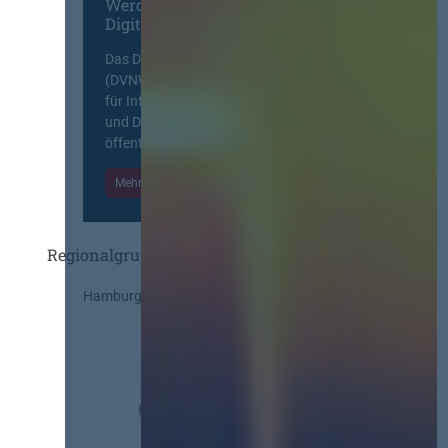
Werden Sie Mitglied im
Digitalen Netzwerk
Das Deutsche Vergabenetzwerk
(DVNW) ist eine exklusive Plattform
für Information, Wissensaustausch
und Diskurs zwischen allen am
öffentlichen Markt beteiligten Kräften.
Mehr Informationen
Einloggen
Regionalgruppen
Hamburg