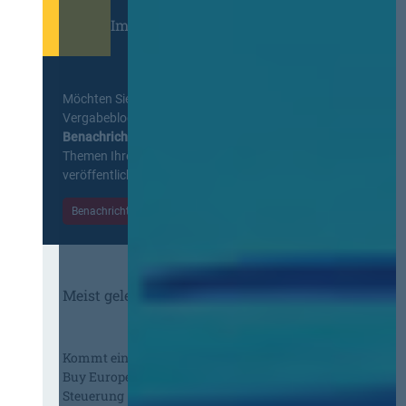
Immer informiert bleiben!
Möchten Sie keine Neuigkeiten aus dem
Vergabeblog verpassen? Per
E-Mail
Benachrichtigung
erhalten sie eine Nachricht zu
Themen Ihrer Wahl, sobald neue Beiträge
veröffentlicht werden.
Benachrichtigungen aktivieren
Meist gelesene Beiträge des Monats
Kommt eine EU-Vergabeverordnung?
Buy European, mehr Verhandlung, mehr
Steuerung