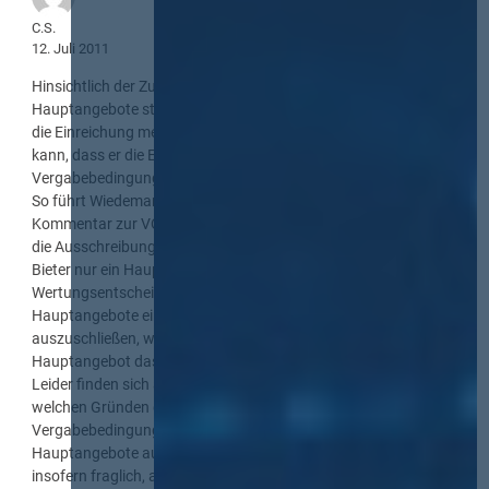
C.S.
12. Juli 2011
Hinsichtlich der Zulässigkeit der Einreichung mehrerer
Hauptangebote stellt sich die Folgefrage, ob der Auftraggeber
die Einreichung mehrerer Hauptangebote dadurch verhindern
kann, dass er die Einreichung mehrerer Hauptangebote in den
Vergabebedingungen ausschließt.
So führt Wiedemann, in: Kulartz/Marx/Portz/Prieß,
Kommentar zur VOL/A, 2. Auflage, § 16 Rdnr. 358 aus: „Sehen
die Ausschreibungsbedingungen ausdrücklich vor, dass jeder
Bieter nur ein Hauptangebot abgeben darf, ist die
Wertungsentscheidung eindeutig: Reicht ein Bieter mehrere
Hauptangebote ein, sind alle seine Hauptangebote
auszuschließen, wenn nicht feststellbar ist, welches
Hauptangebot das zugelassene einzige Hauptangebot ist.“
Leider finden sich a.a.O. keine Ausführungen dazu, aus
welchen Gründen der Auftraggeber berechtigt ist, eine solche
Vergabebedingung aufzustellen und entsprechende
Hauptangebote auszuschließen. Denn die Auffassung ist
insofern fraglich, als sich in § 16 Abs. 3 Buchst. g VOL/A bzw.