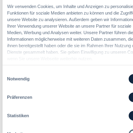
Autor:innen
Wir verwenden Cookies, um Inhalte und Anzeigen zu personalisie
Funktionen für soziale Medien anbieten zu können und die Zugriff
unsere Website zu analysieren. Außerdem geben wir Information
Ihrer Verwendung unserer Website an unsere Partner für soziale
Medien, Werbung und Analysen weiter. Unsere Partner führen di
Informationen möglicherweise mit weiteren Daten zusammen, die
Zurücksetzen
ihnen bereitgestellt haben oder die sie im Rahmen Ihrer Nutzung 
Dienste gesammelt haben. Sie geben Einwilligung zu unseren Co
wenn Sie unsere Webseite weiterhin nutzen.
Einwilligungsauswahl
Notwendig
07. Oktober 2026 in Berlin
EVB-IT Thementag
Präferenzen
Der Thementag für die
ergänzenden
Statistiken
Vertragsbedingungen von IT-
Beschaffung in der
öffentlichen Verwaltung