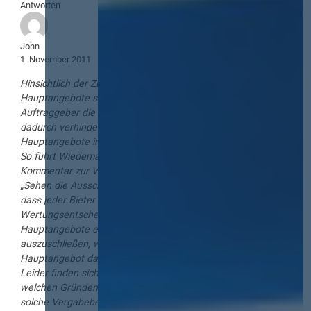
Antworten
John
1. November 2011
Hinsichtlich der Zulässigkeit der Einreichung mehrerer
Hauptangebote stellt sich die Folgefrage, ob der
Auftraggeber die Einreichung mehrerer Hauptangebote
dadurch verhindern kann, dass er die Einreichung mehrerer
Hauptangebote in den Vergabebedingungen ausschließt.
So führt Wiedemann, in: Kulartz/Marx/Portz/Prieß,
Kommentar zur VOL/A, 2. Auflage, § 16 Rdnr. 358 aus:
„Sehen die Ausschreibungsbedingungen ausdrücklich vor,
dass jeder Bieter nur ein Hauptangebot abgeben darf, ist die
Wertungsentscheidung eindeutig: Reicht ein Bieter mehrere
Hauptangebote ein, sind alle seine Hauptangebote
auszuschließen, wenn nicht feststellbar ist, welches
Hauptangebot das zugelassene einzige Hauptangebot ist.”
Leider finden sich a.a.O. keine Ausführungen dazu, aus
welchen Gründen der Auftraggeber berechtigt ist, eine
solche Vergabebedingung aufzustellen und entsprechende