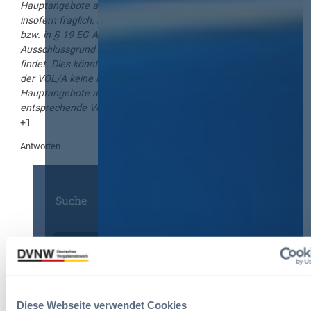
Hauptangebote auszuschließen. Denn die Auffassung ist
insofern fraglich, als sich in § 16 Abs. 3 Buchst. g VOL/A
bzw. in § 19 EG Abs. 3 Buchst. g VOL/A nur ein zwingender
Ausschlussgrund für nicht zugelassene Nebenangebote
findet. Dies könnte im Umkehrschluss bedeuten, dass nach
der VOL/A keine Möglichkeit besteht mehrere
Hauptangebote auszuschließen und daher auch eine
entsprechende Vergabebedingung unzulässig ist.
+1
Antworten
Suche
Diese Webseite verwendet Cookies