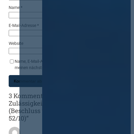
Name
*
E-Mail-Adresse
*
Website
Name, E-Mail-Adresse und Website in diesem Browser für
meinen nächsten Kommentar speichern.
3 Kommentare zu „OLG Düsseldorf zur
Zulässigkeit mehrerer Hauptangebote
(Beschluss v. 09.03.2011 – VII-Verg
52/10)“