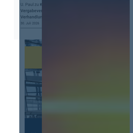
U. Paul
zu
Kommt eine EU-
Vergabeverordnung? Buy European, mehr
Verhandlung, mehr Steuerung
30. Juli 2026