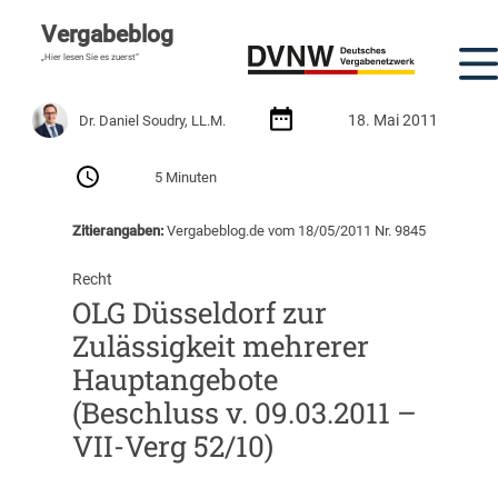
Vergabeblog
„Hier lesen Sie es zuerst“
18. Mai 2011
Dr. Daniel Soudry, LL.M.
5 Minuten
Zitierangaben:
Vergabeblog.de vom 18/05/2011 Nr. 9845
Recht
OLG Düsseldorf zur
Zulässigkeit mehrerer
Hauptangebote
(Beschluss v. 09.03.2011 –
VII-Verg 52/10)