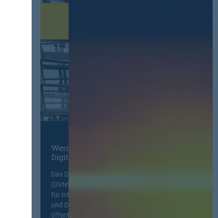
Werden Sie Mitglied im
Digitalen Netzwerk
Das Deutsche Vergabenetzwerk
(DVNW) ist eine exklusive Plattform
für Information, Wissensaustausch
und Diskurs zwischen allen am
öffentlichen Markt beteiligten Kräften.