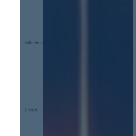
München
Leipzig