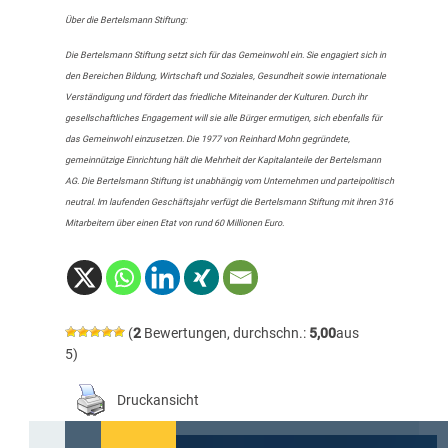
Über die Bertelsmann Stiftung:
Die Bertelsmann Stiftung setzt sich für das Gemeinwohl ein. Sie engagiert sich in
den Bereichen Bildung, Wirtschaft und Soziales, Gesundheit sowie internationale
Verständigung und fördert das friedliche Miteinander der Kulturen. Durch ihr
gesellschaftliches Engagement will sie alle Bürger ermutigen, sich ebenfalls für
das Gemeinwohl einzusetzen. Die 1977 von Reinhard Mohn gegründete,
gemeinnützige Einrichtung hält die Mehrheit der Kapitalanteile der Bertelsmann
AG. Die Bertelsmann Stiftung ist unabhängig vom Unternehmen und parteipolitisch
neutral. Im laufenden Geschäftsjahr verfügt die Bertelsmann Stiftung mit ihren 316
Mitarbeitern über einen Etat von rund 60 Millionen Euro.
(
2
Bewertungen, durchschn.:
5,00
aus
5)
Druckansicht