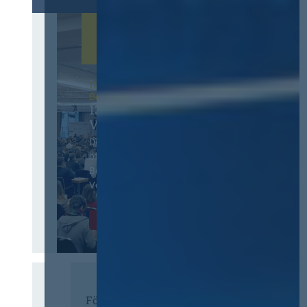
12. & 13. November 2026 in
Berlin
13. Deutscher
Vergabetag
Der Jahreskongress für
öffentliches
Beschaffungswesen und
Vergaberecht
Infos & Tickets
Förderer