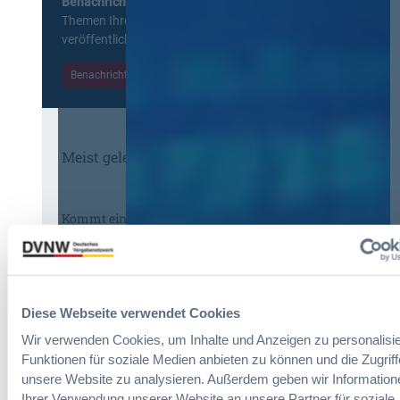
Benachrichtigung
erhalten sie eine Nachricht zu
Themen Ihrer Wahl, sobald neue Beiträge
veröffentlicht werden.
Benachrichtigungen aktivieren
Meist gelesene Beiträge des Monats
Kommt eine EU-Vergabeverordnung?
Buy European, mehr Verhandlung, mehr
Steuerung
:
Annett Hartwecker
Diese Webseite verwendet Cookies
K
Wir verwenden Cookies, um Inhalte und Anzeigen zu personalisie
o
Funktionen für soziale Medien anbieten zu können und die Zugriff
m
unsere Website zu analysieren. Außerdem geben wir Information
Das HVTG 2026: Vereinfachung der
m
Ihrer Verwendung unserer Website an unsere Partner für soziale