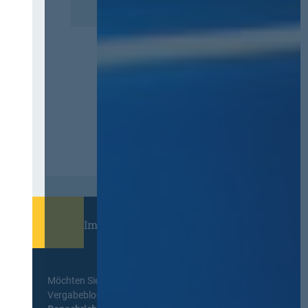
Immer informiert bleiben!
Möchten Sie keine Neuigkeiten aus dem
Vergabeblog verpassen? Per
E-Mail