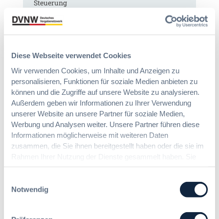
Steuerung
:
Annett Hartwecker
K
o
Diese Webseite verwendet Cookies
m
Wir verwenden Cookies, um Inhalte und Anzeigen zu
§ 97a GWB: Leichte Erleichterung für
m
personalisieren, Funktionen für soziale Medien anbieten zu
Gesamtvergaben
t
können und die Zugriffe auf unsere Website zu analysieren.
e
Außerdem geben wir Informationen zu Ihrer Verwendung
i
:
Dr. Jan T. Tenner, LL.M.
n
unserer Website an unsere Partner für soziale Medien,
§
e
Werbung und Analysen weiter. Unsere Partner führen diese
9
E
Informationen möglicherweise mit weiteren Daten
7
U
zusammen, die Sie ihnen bereitgestellt haben oder die sie im
Das HVTG 2026: Vereinfachung der
a
-
Rahmen Ihrer Nutzung der Dienste gesammelt haben. Sie
Vergabe und Ausbau der Tariftreue in
G
V
geben Einwilligung zu unseren Cookies, wenn Sie unsere
Hessen
W
e
Webseite weiterhin nutzen.
Einwilligungsauswahl
B
r
Notwendig
:
g
:
Dr. Peter Braun
L
a
D
e
b