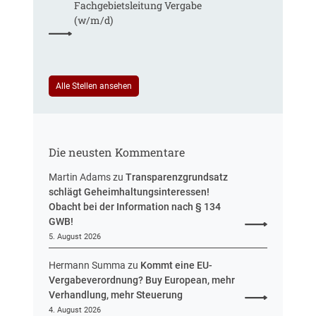
Fachgebiets­leitung Vergabe
d
r
(w/m/d)
e
S
r
t
T
e
a
u
r
Alle Stellen ansehen
e
i
r
f
u
t
n
r
g
Die neusten Kommentare
e
u
Martin Adams
zu
Transparenzgrundsatz
e
schlägt Geheimhaltungsinteressen!
i
Obacht bei der Information nach § 134
n
GWB!
H
5. August 2026
e
s
Hermann Summa
zu
Kommt eine EU-
s
Vergabeverordnung? Buy European, mehr
e
Verhandlung, mehr Steuerung
n
4. August 2026