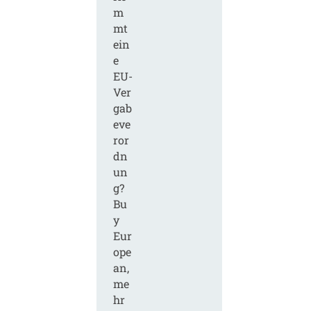
m
mt
ein
e
EU-
Ver
gab
eve
ror
dn
un
g?
Bu
y
Eur
ope
an,
me
hr