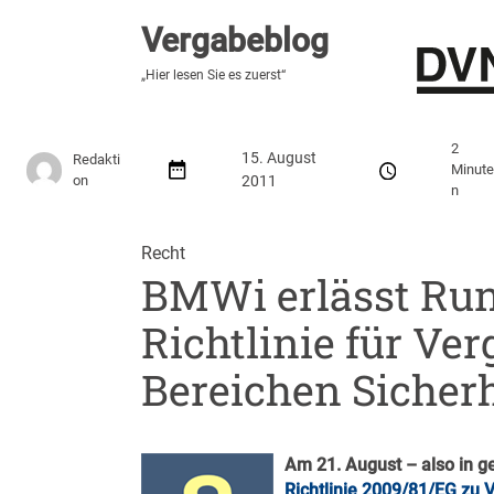
Vergabeblog
Vergabeblog
„Hier lesen Sie es zuerst“
„Hier lesen Sie es zuerst“
Stellenmarkt
Autor:innen
Über den Vergabeblo
2
15. August
Redakti
Minut
on
2011
n
Recht
BMWi erlässt Run
Richtlinie für Ve
Bereichen Sicher
Am 21. August – also in g
Richtlinie 2009/81/EG zu 