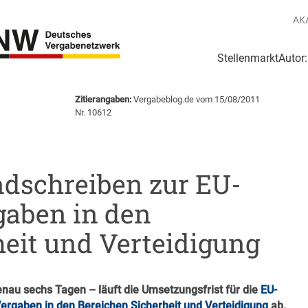
AK
Stellenmarkt
Autor
g
Login Netzwerk
Zitierangaben:
Vergabeblog.de vom 15/08/2011
e
Nr. 10612
dschreiben zur EU-
rgaben in den
heit und Verteidigung
enau sechs Tagen – läuft die Umsetzungsfrist für die
EU-
Vergaben in den Bereichen Sicherheit und Verteidigung
ab.