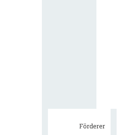
für die
ergänzend
Vertragsbe
gungen vo
IT-
Beschaffu
in der
öffentlich
Verwaltun
Zur Tagu
Förderer