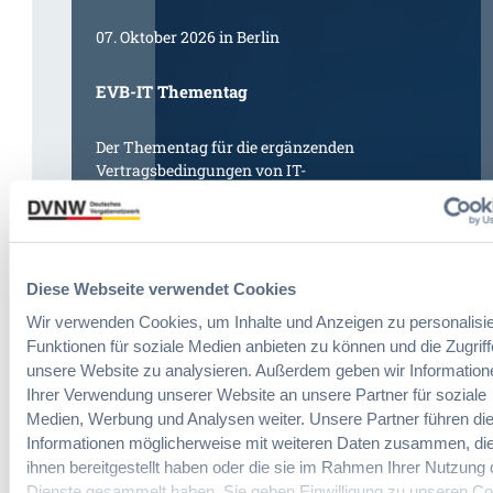
07. Oktober 2026 in Berlin
EVB-IT Thementag
Der Thementag für die ergänzenden
Vertragsbedingungen von IT-
Beschaffung in der öffentlichen
Verwaltung
Diese Webseite verwendet Cookies
Wir verwenden Cookies, um Inhalte und Anzeigen zu personalisie
Funktionen für soziale Medien anbieten zu können und die Zugriff
unsere Website zu analysieren. Außerdem geben wir Information
Schreibe einen Kommentar
Ihrer Verwendung unserer Website an unsere Partner für soziale
Medien, Werbung und Analysen weiter. Unsere Partner führen di
Deine E-Mail-Adresse wird nicht veröffentlicht.
Erforderliche
Informationen möglicherweise mit weiteren Daten zusammen, die
Felder sind mit
*
markiert
ihnen bereitgestellt haben oder die sie im Rahmen Ihrer Nutzung 
Kommentar
*
Dienste gesammelt haben. Sie geben Einwilligung zu unseren Co