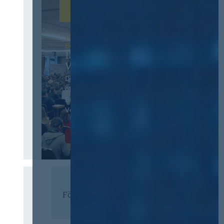
12. & 13. November 2026 in
Berlin
13. Deutscher
Vergabetag
Der Jahreskongress für
öffentliches
Beschaffungswesen und
Vergaberecht
Infos & Tickets
Förderer