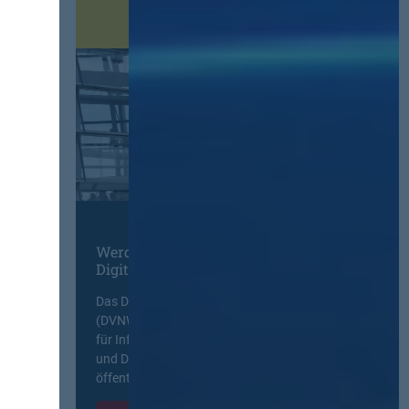
Werden Sie Mitglied im
Digitalen Netzwerk
Das Deutsche Vergabenetzwerk
(DVNW) ist eine exklusive Plattform
für Information, Wissensaustausch
und Diskurs zwischen allen am
öffentlichen Markt beteiligten Kräften.