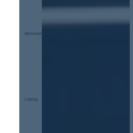
München
Leipzig