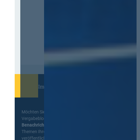
Immer informiert bleiben!
Möchten Sie keine Neuigkeiten aus dem
Vergabeblog verpassen? Per
E-Mail
Benachrichtigung
erhalten sie eine Nachricht zu
Themen Ihrer Wahl, sobald neue Beiträge
veröffentlicht werden.