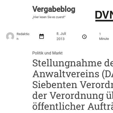
Vergabeblog
Vergabeblog
„Fundiert, praxisnah, kontrovers“
„Hier lesen Sie es zuerst“
Stellenmarkt
Autor:innen
Über den Vergabeblo
8. Juli
Redaktio
1
n
2013
Minute
Politik und Markt
Stellungnahme d
Anwaltvereins (D
Siebenten Verord
der Verordnung ü
öffentlicher Auftr