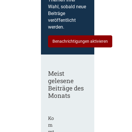
Themen Ihrer
Wahl, sobald neue
Beiträge
veröffentlicht
werden.
Benachrichtigungen aktivieren
Meist
gelesene
Beiträge des
Monats
Ko
m
mt