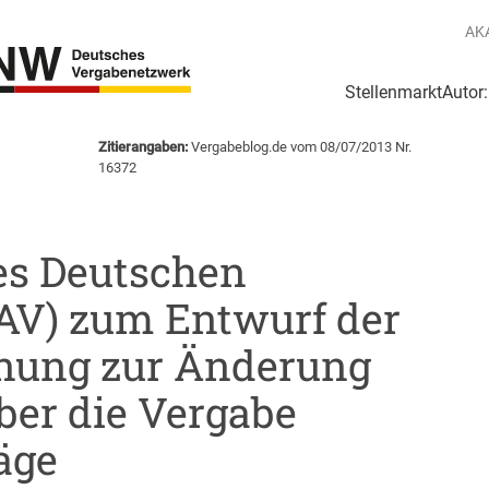
AK
Stellenmarkt
Autor
g
Login Netzwerk
Zitierangaben:
Vergabeblog.de vom 08/07/2013 Nr.
16372
es Deutschen
AV) zum Entwurf der
nung zur Änderung
ber die Vergabe
äge