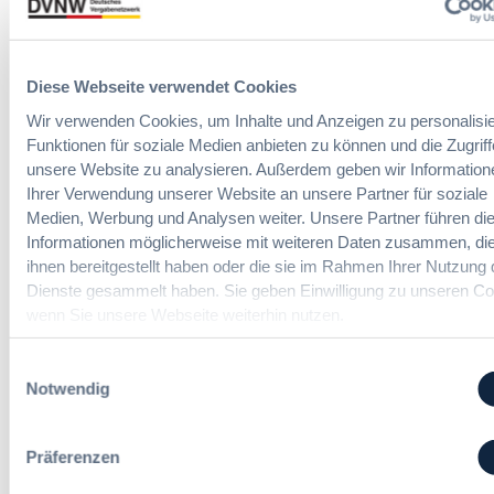
r
Vergabepraktiker.
r
a
m
g
n
Seminare entdecken
s
a
,
e
Diese Webseite verwendet Cookies
b
m
i
e
e
Wir verwenden Cookies, um Inhalte und Anzeigen zu personalisie
t
u
h
Funktionen für soziale Medien anbieten zu können und die Zugriff
E
n
Der DVNW Stellenmarkt
r
unsere Website zu analysieren. Außerdem geben wir Information
i
d
V
Ihrer Verwendung unserer Website an unsere Partner für soziale
n
Vergabemanager (m/w/d)
A
e
Medien, Werbung und Analysen weiter. Unsere Partner führen di
f
u
r
Informationen möglicherweise mit weiteren Daten zusammen, die
ü
s
h
ihnen bereitgestellt haben oder die sie im Rahmen Ihrer Nutzung 
h
b
a
Dienste gesammelt haben. Sie geben Einwilligung zu unseren Co
r
a
Referent*in Vergabe und
n
u
wenn Sie unsere Webseite weiterhin nutzen.
u
Finanzmanagement
d
n
d
l
g
e
Einwilligungsauswahl
u
:
r
Notwendig
n
B
T
g
Fachgebiets­leitung Vergabe
M
a
,
(w/m/d)
W
Präferenzen
r
m
E
i
e