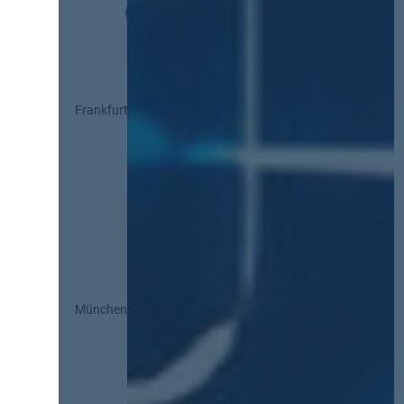
Frankfurt
München