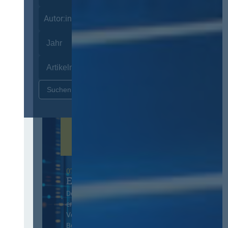
Autor:innen
Zurücksetzen
07. Oktober 2026 in Berlin
EVB-IT Thementag
Der Thementag für die
ergänzenden
Vertragsbedingungen von IT-
Beschaffung in der