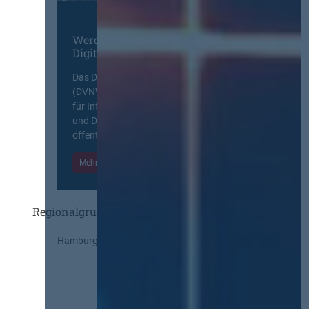
Werden Sie Mitglied im
Digitalen Netzwerk
Das Deutsche Vergabenetzwerk
(DVNW) ist eine exklusive Plattform
für Information, Wissensaustausch
und Diskurs zwischen allen am
öffentlichen Markt beteiligten Kräften.
Mehr Informationen
Einloggen
Regionalgruppen
Hamburg