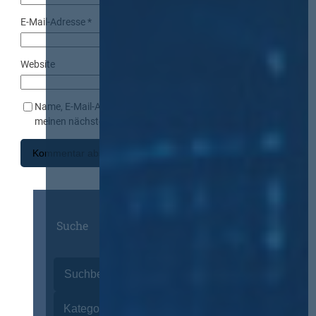
E-Mail-Adresse
*
Website
Name, E-Mail-Adresse und Website in diesem Browser für
meinen nächsten Kommentar speichern.
Suche