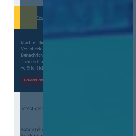
Immer informiert bleiben!
Möchten Sie keine Neuigkeiten aus dem
Vergabeblog verpassen? Per
E-Mail
Benachrichtigung
erhalten sie eine Nachricht zu
Themen Ihrer Wahl, sobald neue Beiträge
veröffentlicht werden.
Benachrichtigungen aktivieren
Meist gelesene Beiträge des Monats
Kommt eine EU-Vergabeverordnung?
Buy European, mehr Verhandlung, mehr