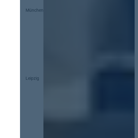
München
Leipzig