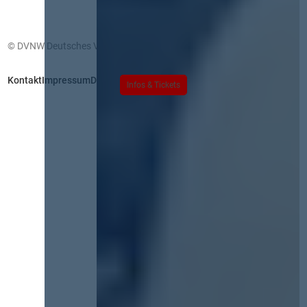
© DVNW Deutsches Vergabenetzwerk GmbH
Kontakt
Impressum
Datenschutz
Infos & Tickets