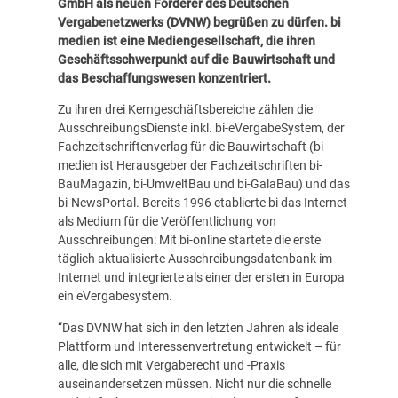
GmbH als neuen Förderer des Deutschen
Vergabenetzwerks (DVNW) begrüßen zu dürfen. bi
medien ist eine Mediengesellschaft, die ihren
Geschäftsschwerpunkt auf die Bauwirtschaft und
das Beschaffungswesen konzentriert.
Zu ihren drei Kerngeschäftsbereiche zählen die
AusschreibungsDienste inkl. bi-eVergabeSystem, der
Fachzeitschriftenverlag für die Bauwirtschaft (bi
medien ist Herausgeber der Fachzeitschriften bi-
BauMagazin, bi-UmweltBau und bi-GalaBau) und das
bi-NewsPortal. Bereits 1996 etablierte bi das Internet
als Medium für die Veröffentlichung von
Ausschreibungen: Mit bi-online startete die erste
täglich aktualisierte Ausschreibungsdatenbank im
Internet und integrierte als einer der ersten in Europa
ein eVergabesystem.
“Das DVNW hat sich in den letzten Jahren als ideale
Plattform und Interessenvertretung entwickelt – für
alle, die sich mit Vergaberecht und -Praxis
auseinandersetzen müssen. Nicht nur die schnelle