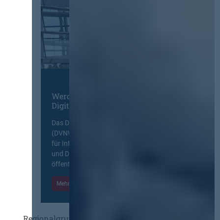
Werden Sie Mitglied im
Digitalen Netzwerk
Das Deutsche Vergabenetzwerk
(DVNW) ist eine exklusive Plattform
für Information, Wissensaustausch
und Diskurs zwischen allen am
öffentlichen Markt beteiligten Kräften.
Mehr Informationen
Einloggen
Regionalgruppen