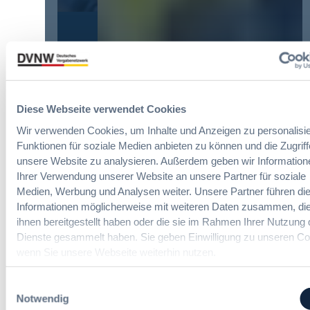
r
e
u
e
r
y
i
u
E
n
Die DVNW Akademie
n
u
f
g
r
a
Passgenaue Seminare für
f
o
c
Vergabepraktikerinnen und
ü
p
h
Vergabepraktiker.
r
Diese Webseite verwendet Cookies
e
u
G
a
Wir verwenden Cookies, um Inhalte und Anzeigen zu personalisie
Seminare entdecken
n
e
n
Funktionen für soziale Medien anbieten zu können und die Zugriff
g
s
,
unsere Website zu analysieren. Außerdem geben wir Information
d
a
m
Ihrer Verwendung unserer Website an unsere Partner für soziale
e
m
e
r
Medien, Werbung und Analysen weiter. Unsere Partner führen di
t
Der DVNW Stellenmarkt
h
V
Informationen möglicherweise mit weiteren Daten zusammen, die
v
r
e
Ingenieur/-in Architektur / Bau
ihnen bereitgestellt haben oder die sie im Rahmen Ihrer Nutzung 
e
V
r
(m/w/d)
Dienste gesammelt haben. Sie geben Einwilligung zu unseren Co
r
e
g
wenn Sie unsere Webseite weiterhin nutzen.
g
r
a
a
h
b
b
Einwilligungsauswahl
a
e
e
Vergabemanager (m/w/d)
Notwendig
n
u
n