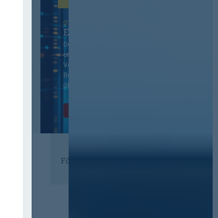
07. Oktober 2026 in Berlin
EVB-IT Thementag
Der Thementag für die
ergänzenden
Vertragsbedingungen von IT-
Beschaffung in der
öffentlichen Verwaltung
Zur Tagung
Förderer