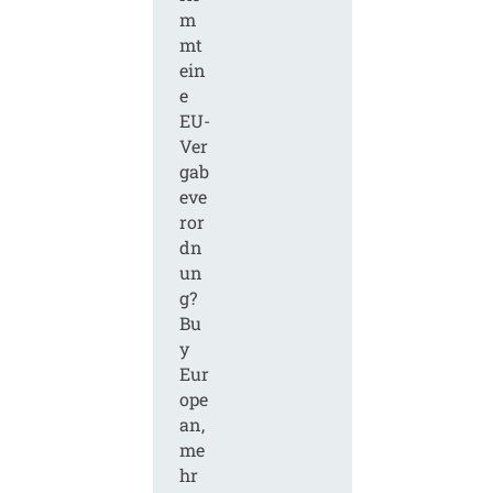
m
mt
ein
e
EU-
Ver
gab
eve
ror
dn
un
g?
Bu
y
Eur
ope
an,
me
hr