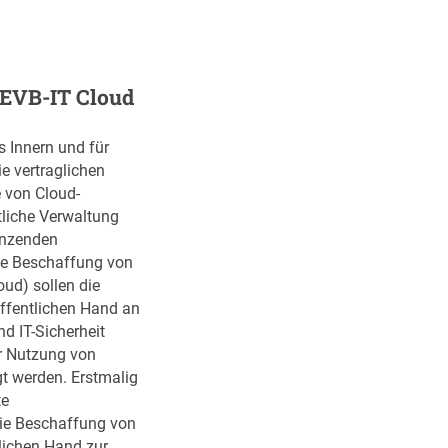
e
p
:
o
s
r
i
t
 EVB-IT Cloud
c
p
h
r
 Innern und für
e
e
e vertraglichen
r
i
 von Cloud-
h
s
tliche Verwaltung
e
e
gänzenden
i
i
ie Beschaffung von
t
m
oud) sollen die
s
A
ffentlichen Hand an
r
u
nd IT-Sicherheit
e
g
er Nutzung von
l
u
gt werden. Erstmalig
e
s
te
v
t
ie Beschaffung von
a
2
lichen Hand zur