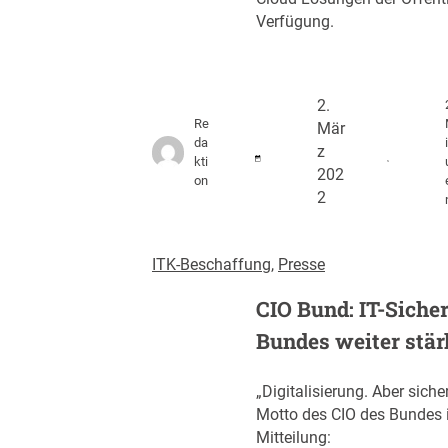
Verfügung.
2.
Re
Mär
da
z
kti
202
on
2
ITK-Beschaffung
, 
Presse
CIO Bund: IT-Sicher
Bundes weiter stä
„Digitalisierung. Aber siche
Motto des CIO des Bundes i
Mitteilung: