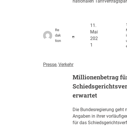
nationalen Tarifvertragspar
11.
Re
Mai
dak
202
tion
1
Presse
, 
Verkehr
Millionenbetrag fü
Schiedsgerichtsve
erwartet
Die Bundesregierung geht 
Angaben in ihrer vorläufi
für das Schiedsgerichtsver