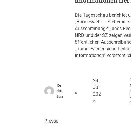
Informationen frei
Die Tagesschau berichtet u
„Bundeswehr – Sicherheitsr
Ausschreibung?“, dass Re
NRD und der SZ zeigen wür
öffentlichen Ausschreibun
„immer wieder sicherheitsr
Informationen“ veröffentlic
29.
Re
Juli
dak
202
tion
5
Presse