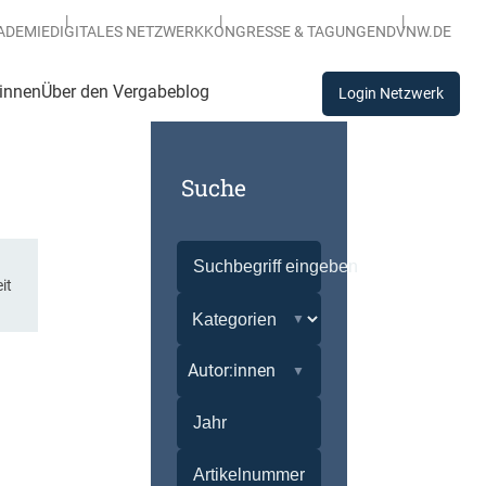
ADEMIE
DIGITALES NETZWERK
KONGRESSE & TAGUNGEN
DVNW.DE
:innen
Über den Vergabeblog
Login Netzwerk
Suche
it
Autor:innen