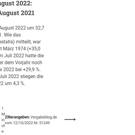
gust 2022:
l
August 2021
i
c
h
 August 2022 um 32,7
e
1. Wie das
A
tatis) mitteilt, war
u
it März 1974 (+35,0
f
 Juli 2022 hatte die
t
er dem Vorjahr noch
r
i 2022 bei +29,9 %.
a
li 2022 stiegen die
g
22 um 4,3 %.
s
v
e
1
r
M
Zitierangaben:
Vergabeblog.de
g
:
in
vom 12/10/2022 Nr. 51249
a
ut
I
b
e
m