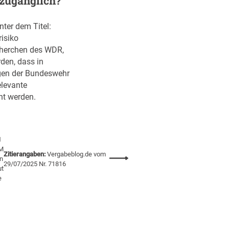
 zugänglich?
nter dem Titel:
isiko
cherchen des WDR,
den, dass in
gen der Bundeswehr
elevante
ht werden.
1
M
Zitierangaben:
Vergabeblog.de vom
:
in
29/07/2025 Nr. 71816
ut
Ö
e
f
f
e
n
t