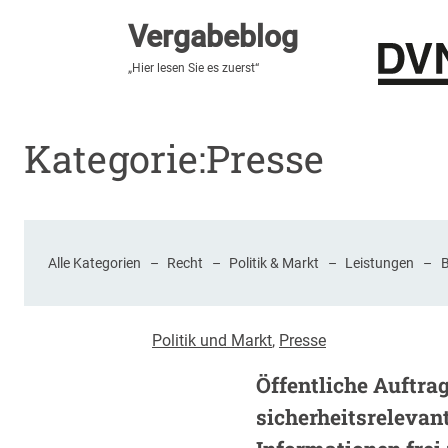
Vergabeblog
Vergabeblog
„Fundiert, praxisnah, kontrovers“
„Hier lesen Sie es zuerst“
Stellenmarkt
Autor:innen
Über den Vergabeblo
Kategorie:
Presse
Alle Kategorien
–
Recht
–
Politik & Markt
–
Leistungen
–
Politik und Markt
, 
Presse
Öffentliche Auftra
sicherheitsrelevan