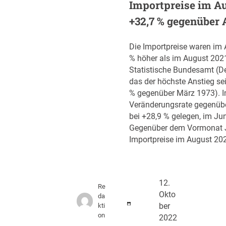
Importpreise im Au
+32,7 % gegenüber 
Die Importpreise waren im
% höher als im August 202
Statistische Bundesamt (Des
das der höchste Anstieg se
% gegenüber März 1973). Im
Veränderungsrate gegenüb
bei +28,9 % gelegen, im Jun
Gegenüber dem Vormonat Ju
Importpreise im August 20
12.
Re
Okto
da
kti
ber
on
2022