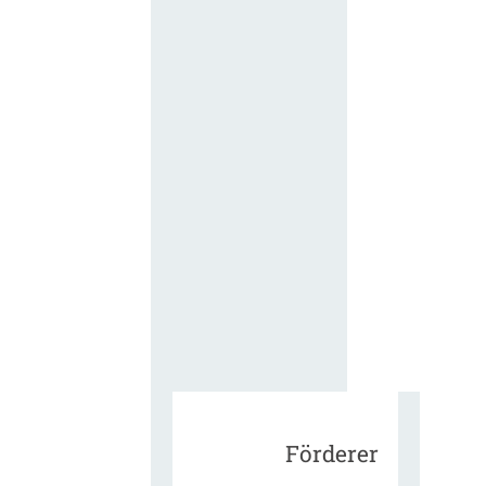
für die
ergänzend
Vertragsbe
gungen vo
IT-
Beschaffu
in der
öffentlich
Verwaltun
Zur Tagu
Förderer