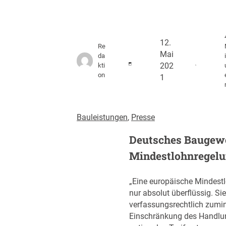
12.
Re
Mai
da
kti
202
on
1
Bauleistungen
, 
Presse
Deutsches Baugewe
Mindestlohnregelu
„Eine europäische Mindestl
nur absolut überflüssig. Sie
verfassungsrechtlich zumi
Einschränkung des Handlu