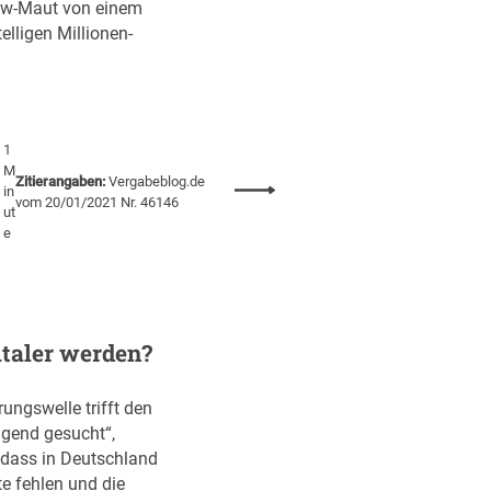
t
w-Maut von einem
w
e
elligen Millionen-
e
r
r
s
b
t
e
ä
:
1
r
M
E
k
Zitierangaben:
Vergabeblog.de
:
in
U
vom 20/01/2021 Nr. 46146
e
ut
M
-
n
e
i
M
l
i
l
n
i
d
o
italer werden?
e
n
s
e
t
rungswelle trifft den
n
l
ngend gesucht“,
b
o
, dass in Deutschland
e
h
 fehlen und die