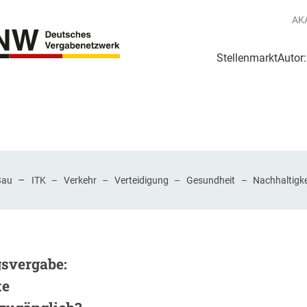
AK
Stellenmarkt
Autor
g
Login Netzwerk
–
Bau
ITK
–
Verkehr
–
Verteidigung
–
Gesundheit
–
Nachhaltigke
gsvergabe:
te