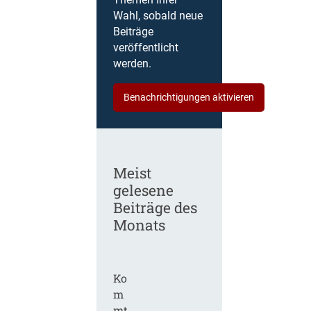
Themen Ihrer
Wahl, sobald neue
Beiträge
veröffentlicht
werden.
Benachrichtigungen aktivieren
Meist
gelesene
Beiträge des
Monats
Ko
m
mt