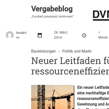
Vergabeblog
Vergabeblog
„Hier lesen Sie es zuerst“
„Fundiert, praxisnah, kontrovers“
Stellenmarkt
Autor:innen
Über den Vergabeblo
26. März
Redakti
1
on
2014
Minute
Bauleistungen
  –  
Politik und Markt
Neuer Leitfaden f
ressourceneffizie
Ein neuer Leitfad
eine nachhaltige 
ressourceneffizien
Gewinnung und Au