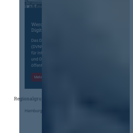
Werden Sie Mitglied im
Digitalen Netzwerk
Das Deutsche Vergabenetzwerk
(DVNW) ist eine exklusive Plattform
für Information, Wissensaustausch
und Diskurs zwischen allen am
öffentlichen Markt beteiligten Kräften.
Mehr Informationen
Einloggen
Regionalgruppen
Hamburg