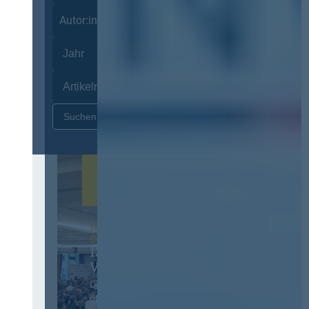
Autor:innen
Zurücksetzen
12. & 13. November 2026 in
Berlin
13. Deutscher
Vergabetag
Der Jahreskongress für
öffentliches