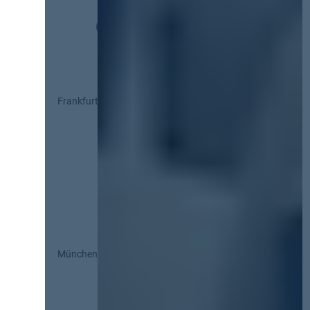
Frankfurt
München