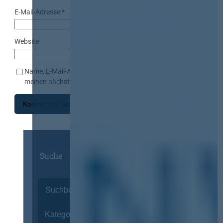
E-Mail-Adresse
*
Website
Name, E-Mail-Adresse und Website in diesem Browser für
meinen nächsten Kommentar speichern.
Suche