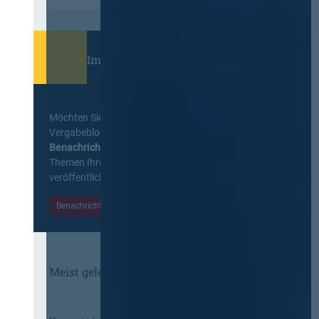
Immer informiert bleiben!
Möchten Sie keine Neuigkeiten aus dem
Vergabeblog verpassen? Per
E-Mail
Benachrichtigung
erhalten sie eine Nachricht zu
Themen Ihrer Wahl, sobald neue Beiträge
veröffentlicht werden.
Benachrichtigungen aktivieren
Meist gelesene Beiträge des Monats