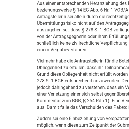
Aus einer entsprechenden Heranziehung des
beziehungsweise § 14 EG Abs. 6 Nr. 1 VOB/A 
Antragstellerin sei allein durch die rechtzei
Übermittlungsrisiko nicht auf den Antragsg
auszugehen sei, dass § 278 S. 1 BGB vorlieg
von der Antragsgegnerin oder ihren Erfüllungsg
schließlich keine zivilrechtliche Verpflichtun
einem Vergabeverfahren.
Vielmehr habe die Antragstellerin für die Bet
Obliegenheit zu erfüllen, dass ihr Teilnahmean
Grund diese Obliegenheit nicht erfüllt worde
278 S. 1 BGB entsprechend anzuwenden. Der 
jedoch dahingehend zu verstehen, dass ein V
einer Verletzung einer sich selbst gegenüber
Kommentar zum BGB, § 254 Rdn.1). Eine Veru
aus. Damit falle das Verschulden des Paketdien
Zudem sei eine Einbeziehung von verspätete
möglich, wenn diese zum Zeitpunkt der Subm