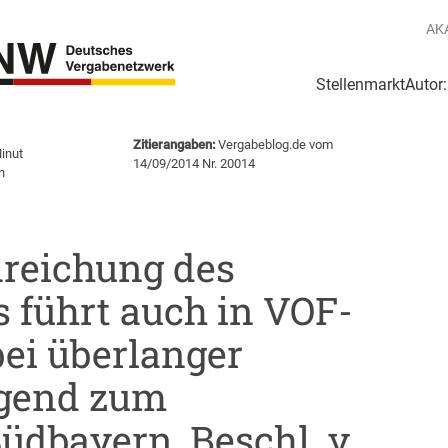
AK
Stellenmarkt
Autor
g
Login Netzwerk
Zitierangaben:
Vergabeblog.de vom
inut
14/09/2014 Nr. 20014
n
nreichung des
 führt auch in VOF-
ei überlanger
ngend zum
üdbayern, Beschl. v.