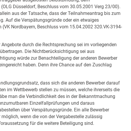
 (OLG Düsseldorf, Beschluss vom 30.05.2001 Verg 23/00).
llein aus der Tatsache, dass der Teilnahmeantrag bis zum
ag. Auf die Verspätungsgründe oder ein etwaiges
n (VK Nordbayern, Beschluss vom 15.04.2002 320.VK-3194-
r Angebote durch die Rechtsprechung sei im vorliegenden
übertragen. Die Nichtberücksichtigung sei aus
htigung würde zur Benachteiligung der anderen Bewerber
g eingereicht haben. Denn ihre Chance auf den Zuschlag
dlungsgrundsatz, dass sich die anderen Bewerber darauf
en im Wettbewerb stellen zu müssen, welche ihrerseits die
gäbe man die Verbindlichkeit des in der Bekanntmachung
 unzumutbaren Einzelfallprüfungen und daraus
abestellen über Verspätungsgründe. Ein alle Bewerber
 möglich, wenn die von der Vergabestelle zulässig
raussetzung für die weitere Beteiligung sind.