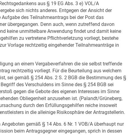
 Rechtsgedankens aus § 19 EG Abs. 3 e) VOL/A
ergebe sich nichts anderes. Entgegen der Ansicht der
tige Aufgabe des Teilnahmeantrags bei der Post das
egner übergegangen. Denn auch, wenn zutreffend davon
end keine unmittelbare Anwendung findet und damit keine
ehilfen zu vertretene Pflichtverletzung vorliegt, bestehe
g zur Vorlage rechtzeitig eingehender Teilnahmeanträge in
eiligung an einem Vergabeverfahren die sie selbst treffende
trag rechtzeitig vorliegt. Für die Beurteilung aus welchem
n ist, sei gemäß § 254 Abs. 2 S. 2 BGB die Bestimmung des §
Begriff des Verschuldens im Sinne des § 254 BGB sei
erstoß gegen die Gebote des eigenen Interesses im Sinne
stehenden Obliegenheit anzusehen ist. (Palandt/Grüneberg,
rsachung durch den Erfüllungsgehilfen reiche insoweit
stleisters in die alleinige Risikosphäre der Antragstellerin.
n Angeboten gemäß § 14 Abs. 6 Nr. 1 VOB/A überhaupt nur
ission beim Antragsgegner eingegangen, sprich in dessen