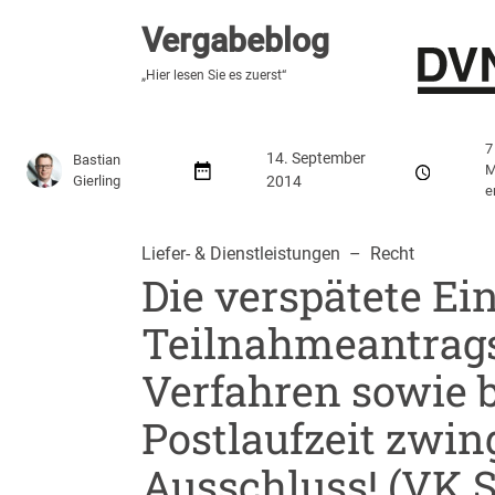
Vergabeblog
Vergabeblog
„Fundiert, praxisnah, kontrovers“
„Hier lesen Sie es zuerst“
Stellenmarkt
Autor:innen
Über den Vergabeblo
7
14. September
Bastian
M
Gierling
2014
e
Liefer- & Dienstleistungen
  –  
Recht
Die verspätete Ei
Teilnahmeantrags
Verfahren sowie b
Postlaufzeit zwi
Ausschluss! (VK S