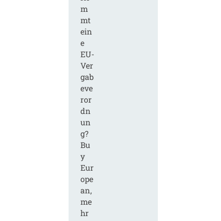
m
mt
ein
e
EU-
Ver
gab
eve
ror
dn
un
g?
Bu
y
Eur
ope
an,
me
hr