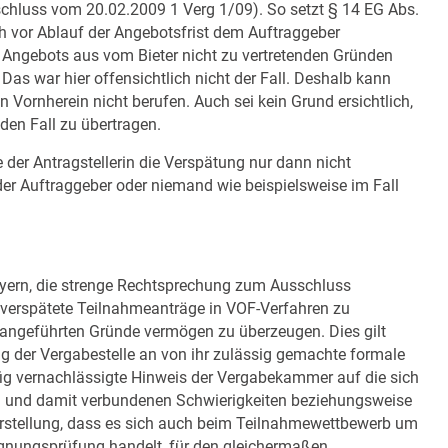
chluss vom 20.02.2009 1 Verg 1/09). So setzt § 14 EG Abs.
h vor Ablauf der Angebotsfrist dem Auftraggeber
 Angebots aus vom Bieter nicht zu vertretenden Gründen
Das war hier offensichtlich nicht der Fall. Deshalb kann
n Vornherein nicht berufen. Auch sei kein Grund ersichtlich,
den Fall zu übertragen.
der Antragstellerin die Verspätung nur dann nicht
r Auftraggeber oder niemand wie beispielsweise im Fall
ern, die strenge Rechtsprechung zum Ausschluss
 verspätete Teilnahmeanträge in VOF-Verfahren zu
r angeführten Gründe vermögen zu überzeugen. Dies gilt
g der Vergabestelle an von ihr zulässig gemachte formale
ufig vernachlässigte Hinweis der Vergabekammer auf die sich
n und damit verbundenen Schwierigkeiten beziehungsweise
larstellung, dass es sich auch beim Teilnahmewettbewerb um
ignungsprüfung handelt, für den gleichermaßen