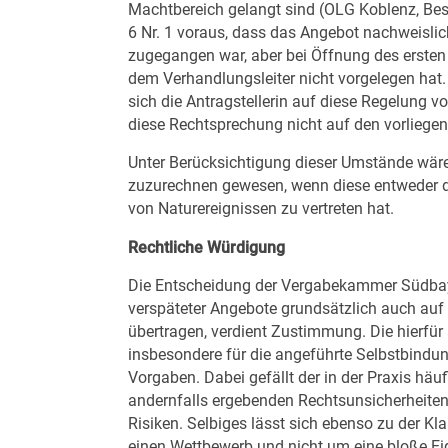
Machtbereich gelangt sind (OLG Koblenz, Bes
6 Nr. 1 voraus, dass das Angebot nachweislic
zugegangen war, aber bei Öffnung des ersten
dem Verhandlungsleiter nicht vorgelegen hat. 
sich die Antragstellerin auf diese Regelung vo
diese Rechtsprechung nicht auf den vorliegen
Unter Berücksichtigung dieser Umstände wäre 
zuzurechnen gewesen, wenn diese entweder de
von Naturereignissen zu vertreten hat.
Rechtliche Würdigung
Die Entscheidung der Vergabekammer Südbay
verspäteter Angebote grundsätzlich auch auf
übertragen, verdient Zustimmung. Die hierfü
insbesondere für die angeführte Selbstbindun
Vorgaben. Dabei gefällt der in der Praxis hä
andernfalls ergebenden Rechtsunsicherheite
Risiken. Selbiges lässt sich ebenso zu der K
einen Wettbewerb und nicht um eine bloße E