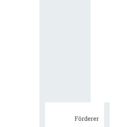
für die
ergänzend
Vertragsbe
gungen vo
IT-
Beschaffu
in der
öffentlich
Verwaltun
Zur Tagu
Förderer