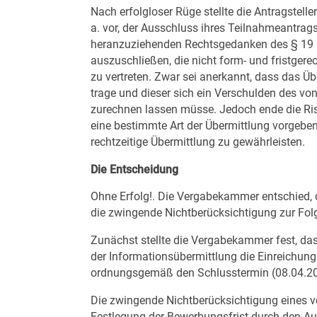
Nach erfolgloser Rüge stellte die Antragstel
a. vor, der Ausschluss ihres Teilnahmeantra
heranzuziehenden Rechtsgedanken des § 19 EG
auszuschließen, die nicht form- und fristgerec
zu vertreten. Zwar sei anerkannt, dass das Üb
trage und dieser sich ein Verschulden des v
zurechnen lassen müsse. Jedoch ende die Ris
eine bestimmte Art der Übermittlung vorgebe
rechtzeitige Übermittlung zu gewährleisten.
Die Entscheidung
Ohne Erfolg!. Die Vergabekammer entschied, d
die zwingende Nichtberücksichtigung zur Folg
Zunächst stellte die Vergabekammer fest, da
der Informationsübermittlung die Einreichu
ordnungsgemäß den Schlusstermin (08.04.2014
Die zwingende Nichtberücksichtigung eines v
Festlegung der Bewerbungsfrist durch den A