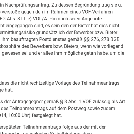
lerin Nachprüfungsantrag. Zu dessen Begründung trug sie u.
gs verstoße gegen den im Rahmen eines VOF-Verfahren
 Abs. 3 lit. e) VOL/A. Hiernach seien Angebote
ht eingegangen sind, es sein den der Bieter hat dies nicht
ermittlungsrisiko grundsätzlich der Bewerber bzw. Bieter
on ihm beauftragten Postdienstes gemäß §§ 276, 278 BGB
kosphäre des Bewerbers bzw. Bieters, wenn wie vorliegend
n gewesen sei und er alles ihm mögliche getan habe, um die
ass die nicht rechtzeitige Vorlage des Teilnahmeantrags
e hat.
ss der Antragsgegner gemäß § 8 Abs. 1 VOF zulässig als Art
ng des Teilnahmeantrags auf dem Postweg sowie zudem
, 10:00 Uhr) festgelegt hat.
erspäteten Teilnahmeantrags folge aus der mit der
uftraggeber ausgelösten Selbstbindung, dem