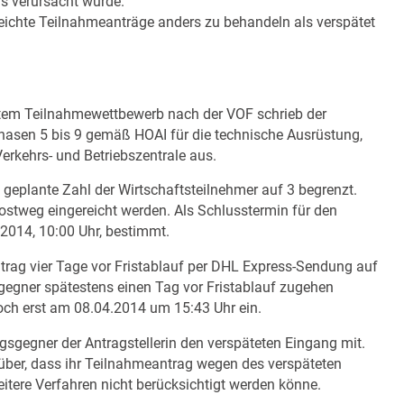
rs verursacht wurde.
reichte Teilnahmeanträge anders zu behandeln als verspätet
tem Teilnahmewettbewerb nach der VOF schrieb der
hasen 5 bis 9 gemäß HOAI für die technische Ausrüstung,
Verkehrs- und Betriebszentrale aus.
eplante Zahl der Wirtschaftsteilnehmer auf 3 begrenzt.
stweg eingereicht werden. Als Schlusstermin für den
2014, 10:00 Uhr, bestimmt.
ntrag vier Tage vor Fristablauf per DHL Express-Sendung auf
egner spätestens einen Tag vor Fristablauf zugehen
och erst am 08.04.2014 um 15:43 Uhr ein.
gsgegner der Antragstellerin den verspäteten Eingang mit.
arüber, dass ihr Teilnahmeantrag wegen des verspäteten
itere Verfahren nicht berücksichtigt werden könne.