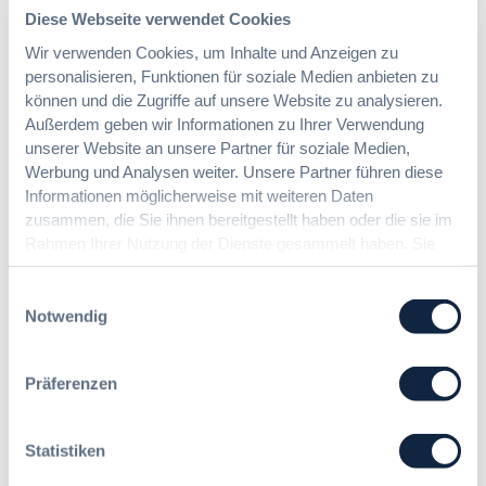
Diese Webseite verwendet Cookies
veröffentlicht werden.
Wir verwenden Cookies, um Inhalte und Anzeigen zu
Benachrichtigungen aktivieren
personalisieren, Funktionen für soziale Medien anbieten zu
können und die Zugriffe auf unsere Website zu analysieren.
Außerdem geben wir Informationen zu Ihrer Verwendung
unserer Website an unsere Partner für soziale Medien,
Meist gelesene Beiträge des Monats
Werbung und Analysen weiter. Unsere Partner führen diese
Informationen möglicherweise mit weiteren Daten
zusammen, die Sie ihnen bereitgestellt haben oder die sie im
Kommt eine EU-Vergabeverordnung?
Rahmen Ihrer Nutzung der Dienste gesammelt haben. Sie
Buy European, mehr Verhandlung, mehr
geben Einwilligung zu unseren Cookies, wenn Sie unsere
Steuerung
Webseite weiterhin nutzen.
Einwilligungsauswahl
Notwendig
:
Annett Hartwecker
K
Präferenzen
o
m
Das HVTG 2026: Vereinfachung der
m
Statistiken
Vergabe und Ausbau der Tariftreue in
t
Hessen
e