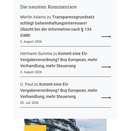
s
g
Die neusten Kommentare
s
e
Martin Adams
zu
Transparenzgrundsatz
n
schlägt Geheimhaltungsinteressen!
Obacht bei der Information nach § 134
GWB!
5. August 2026
Hermann Summa
zu
Kommt eine EU-
Vergabeverordnung? Buy European, mehr
Verhandlung, mehr Steuerung
4. August 2026
U. Paul
zu
Kommt eine EU-
Vergabeverordnung? Buy European, mehr
Verhandlung, mehr Steuerung
30. Juli 2026