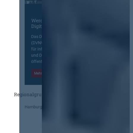
Werden Sie Mitglied im
Digitalen Netzwerk
Das Deutsche Vergabenetzwerk
(DVNW) ist eine exklusive Plattform
für Information, Wissensaustausch
und Diskurs zwischen allen am
öffentlichen Markt beteiligten Kräften.
Mehr Informationen
Einloggen
Regionalgruppen
Hamburg