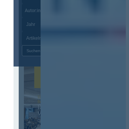
Autor:innen
Zurücksetzen
12. & 13. November 2026 in
Berlin
13. Deutscher
Vergabetag
Der Jahreskongress für
öffentliches