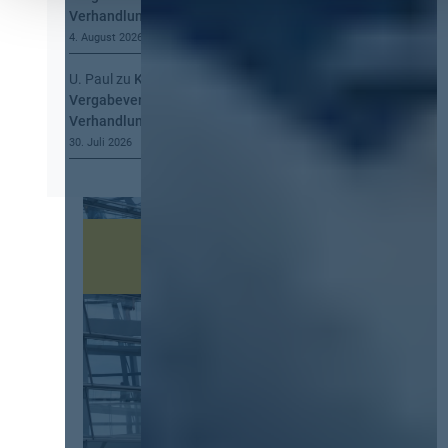
Verhandlung, mehr Steuerung
4. August 2026
U. Paul
zu
Kommt eine EU-
Vergabeverordnung? Buy European, mehr
Verhandlung, mehr Steuerung
30. Juli 2026