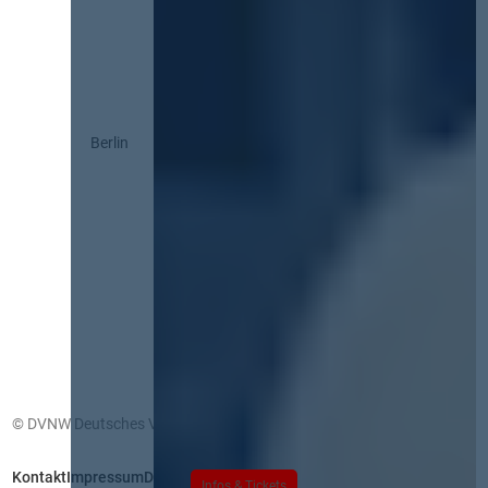
Berlin
© DVNW Deutsches Vergabenetzwerk GmbH
Kontakt
Impressum
Datenschutz
Infos & Tickets