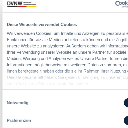
c
Vergabepraktikerinnen und
V
p
h
Vergabepraktiker.
e
e
t
r
a
Seminare entdecken
e
g
n
Diese Webseite verwendet Cookies
r
a
,
u
b
Wir verwenden Cookies, um Inhalte und Anzeigen zu personalisie
m
n
e
e
Funktionen für soziale Medien anbieten zu können und die Zugriff
g
u
Der DVNW Stellenmarkt
h
unsere Website zu analysieren. Außerdem geben wir Information
f
n
r
Ihrer Verwendung unserer Website an unsere Partner für soziale
ü
Ingenieur/-in Architektur / Bau
d
V
Medien, Werbung und Analysen weiter. Unsere Partner führen di
r
(m/w/d)
A
e
Informationen möglicherweise mit weiteren Daten zusammen, die
G
u
r
ihnen bereitgestellt haben oder die sie im Rahmen Ihrer Nutzung 
e
s
h
Dienste gesammelt haben. Sie geben Einwilligung zu unseren Co
s
b
a
wenn Sie unsere Webseite weiterhin nutzen.
a
a
Vergabemanager (m/w/d)
n
m
u
d
t
Einwilligungsauswahl
d
l
v
Notwendig
e
u
e
r
n
Referent*in Vergabe und
r
T
g
Finanzmanagement
Präferenzen
g
a
,
a
r