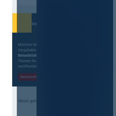
Immer informiert bleiben!
Möchten Sie keine Neuigkeiten aus dem
Vergabeblog verpassen? Per
E-Mail
Benachrichtigung
erhalten sie eine Nachricht zu
Themen Ihrer Wahl, sobald neue Beiträge
veröffentlicht werden.
Benachrichtigungen aktivieren
Meist gelesene Beiträge des Monats