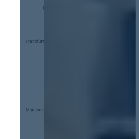
Frankfurt
München