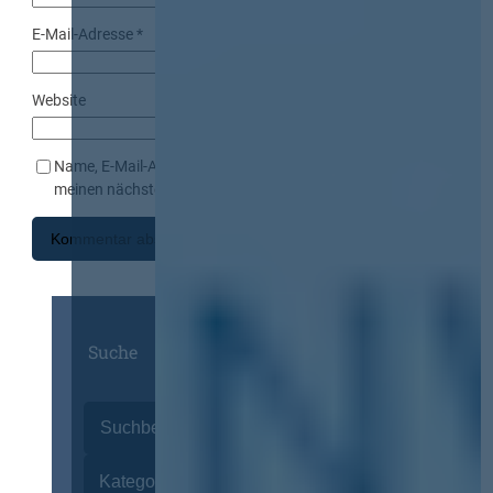
E-Mail-Adresse
*
Website
Name, E-Mail-Adresse und Website in diesem Browser für
meinen nächsten Kommentar speichern.
Suche