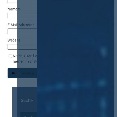
Name
*
E-Mail-Adresse
*
Website
Name, E-Mail-Adresse und Website in diesem Browser für
meinen nächsten Kommentar speichern.
Suche