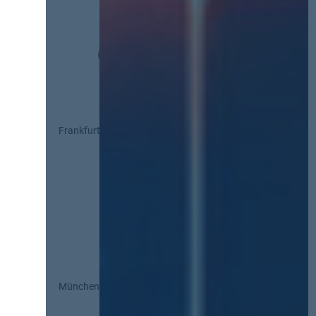
Frankfurt
München