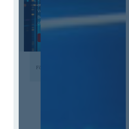
ergänzenden
Vertragsbedingungen von IT-
Beschaffung in der
öffentlichen Verwaltung
Zur Tagung
Förderer