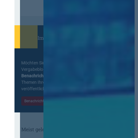
Immer informiert bleiben!
Möchten Sie keine Neuigkeiten aus dem
Vergabeblog verpassen? Per
E-Mail
Benachrichtigung
erhalten sie eine Nachricht zu
Themen Ihrer Wahl, sobald neue Beiträge
veröffentlicht werden.
Benachrichtigungen aktivieren
Meist gelesene Beiträge des Monats