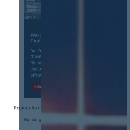
Werden Sie Mitglied im
Digitalen Netzwerk
Das Deutsche Vergabenetzwerk
(DVNW) ist eine exklusive Plattform
für Information, Wissensaustausch
und Diskurs zwischen allen am
öffentlichen Markt beteiligten Kräften.
Mehr Informationen
Einloggen
Regionalgruppen
Hamburg