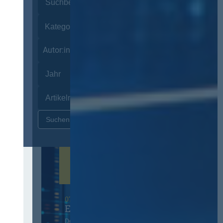
Autor:innen
Zurücksetzen
07. Oktober 2026 in Berlin
EVB-IT Thementag
Der Thementag für die