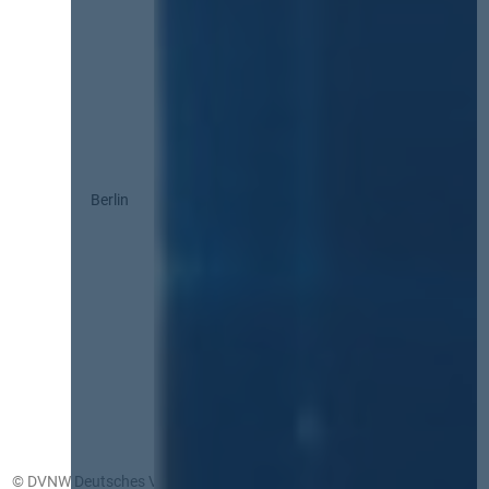
Berlin
© DVNW Deutsches Vergabenetzwerk GmbH