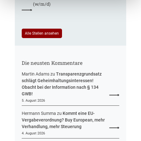
S
(w/m/d)
t
e
t
R
u
e
e
e
u
f
i
e
e
n
Alle Stellen ansehen
r
r
H
u
e
e
n
n
s
g
t
s
Die neusten Kommentare
e
e
n
n
Martin Adams
zu
Transparenzgrundsatz
e
schlägt Geheimhaltungsinteressen!
n
Obacht bei der Information nach § 134
t
GWB!
w
5. August 2026
u
r
Hermann Summa
zu
Kommt eine EU-
f
Vergabeverordnung? Buy European, mehr
v
Verhandlung, mehr Steuerung
o
4. August 2026
r