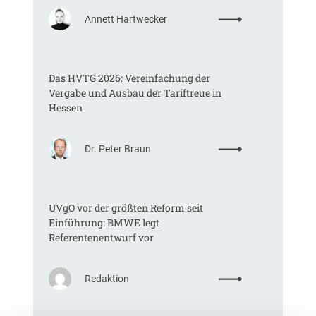
:
Annett Hartwecker
K
o
m
Das HVTG 2026: Vereinfachung der
m
Vergabe und Ausbau der Tariftreue in
t
Hessen
e
i
n
:
Dr. Peter Braun
e
D
E
a
U
s
-
UVgO vor der größten Reform seit
H
V
Einführung: BMWE legt
V
e
Referentenentwurf vor
T
r
G
g
2
a
:
Redaktion
0
b
U
2
e
V
6
v