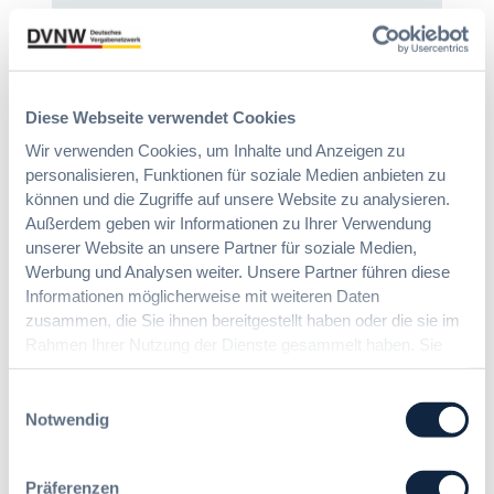
g
:
e
O
V
r
v
e
o
o
r
r
r
e
d
Diese Webseite verwendet Cookies
d
i
n
e
Wir verwenden Cookies, um Inhalte und Anzeigen zu
n
u
r
personalisieren, Funktionen für soziale Medien anbieten zu
f
n
g
können und die Zugriffe auf unsere Website zu analysieren.
a
g
r
Außerdem geben wir Informationen zu Ihrer Verwendung
c
?
ö
h
unserer Website an unsere Partner für soziale Medien,
B
ß
u
Werbung und Analysen weiter. Unsere Partner führen diese
u
t
n
Informationen möglicherweise mit weiteren Daten
y
e
g
zusammen, die Sie ihnen bereitgestellt haben oder die sie im
E
n
d
Rahmen Ihrer Nutzung der Dienste gesammelt haben. Sie
u
R
Die DVNW Akademie
e
r
geben Einwilligung zu unseren Cookies, wenn Sie unsere
e
r
o
Webseite weiterhin nutzen.
Einwilligungsauswahl
f
Passgenaue Seminare für
V
p
Notwendig
o
Vergabepraktikerinnen und
e
e
r
Vergabepraktiker.
r
a
m
g
n
Präferenzen