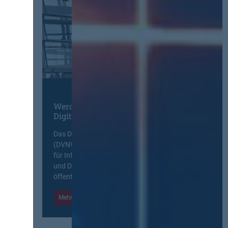
Werden Sie Mitglied im
Digitalen Netzwerk
Das Deutsche Vergabenetzwerk
(DVNW) ist eine exklusive Plattform
für Information, Wissensaustausch
und Diskurs zwischen allen am
öffentlichen Markt beteiligten Kräften.
Mehr Informationen
Einloggen