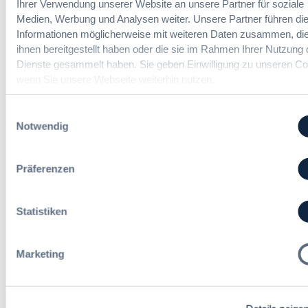
Ihrer Verwendung unserer Website an unsere Partner für soziale
u
n
d
Medien, Werbung und Analysen weiter. Unsere Partner führen di
n
l
Informationen möglicherweise mit weiteren Daten zusammen, die
d
u
ihnen bereitgestellt haben oder die sie im Rahmen Ihrer Nutzung 
A
n
Referent*in Vergabe und
u
Dienste gesammelt haben. Sie geben Einwilligung zu unseren Co
g
Finanzmanagement
s
wenn Sie unsere Webseite weiterhin nutzen.
,
b
m
a
Einwilligungsauswahl
e
u
Notwendig
h
Fachgebiets­leitung Vergabe
d
r
(w/m/d)
e
S
r
Präferenzen
t
T
e
a
u
r
Statistiken
Alle Stellen ansehen
e
i
r
f
u
t
Marketing
n
r
g
Die neusten Kommentare
e
u
Martin Adams
zu
Transparenzgrundsatz