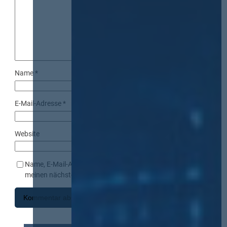
Name
*
E-Mail-Adresse
*
Website
Name, E-Mail-Adresse und Website in diesem Browser für
meinen nächsten Kommentar speichern.