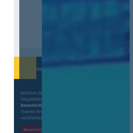
Immer informiert bleiben!
Möchten Sie keine Neuigkeiten aus dem
Vergabeblog verpassen? Per
E-Mail
Benachrichtigung
erhalten sie eine Nachricht zu
Themen Ihrer Wahl, sobald neue Beiträge
veröffentlicht werden.
Benachrichtigungen aktivieren