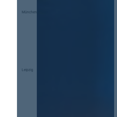
München
Leipzig