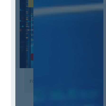
07. Oktober 2026 in Berlin
EVB-IT Thementag
Der Thementag für die
ergänzenden
Vertragsbedingungen von IT-
Beschaffung in der
öffentlichen Verwaltung
Zur Tagung
Förderer