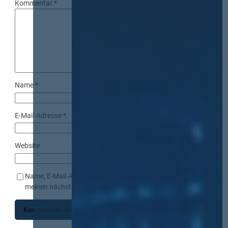
Kommentar
*
Name
*
E-Mail-Adresse
*
Website
Name, E-Mail-Adresse und Website in diesem Browser für
meinen nächsten Kommentar speichern.