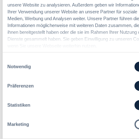
e
s
h
unsere Website zu analysieren. Außerdem geben wir Information
s
b
a
Ihrer Verwendung unserer Website an unsere Partner für soziale
a
a
Vergabemanager (m/w/d)
n
Medien, Werbung und Analysen weiter. Unsere Partner führen di
m
u
d
Informationen möglicherweise mit weiteren Daten zusammen, die
t
d
l
ihnen bereitgestellt haben oder die sie im Rahmen Ihrer Nutzung 
v
e
u
Dienste gesammelt haben. Sie geben Einwilligung zu unseren Co
e
r
n
Referent*in Vergabe und
wenn Sie unsere Webseite weiterhin nutzen.
r
T
g
Finanzmanagement
g
a
,
a
Einwilligungsauswahl
r
m
b
Notwendig
i
e
e
f
h
Fachgebiets­leitung Vergabe
n
t
r
(w/m/d)
Präferenzen
r
S
e
t
u
e
Statistiken
e
u
i
Alle Stellen ansehen
e
n
r
Marketing
H
u
e
n
s