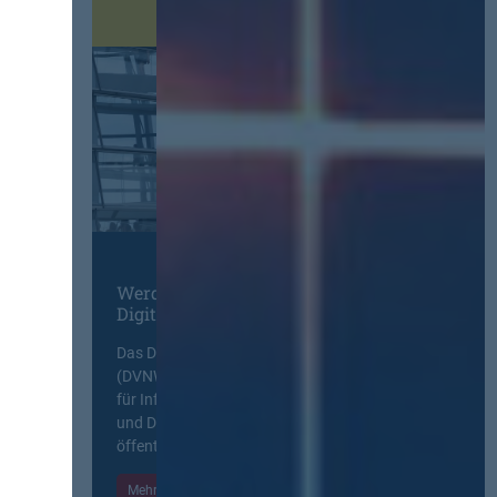
Werden Sie Mitglied im
Digitalen Netzwerk
Das Deutsche Vergabenetzwerk
(DVNW) ist eine exklusive Plattform
für Information, Wissensaustausch
und Diskurs zwischen allen am
öffentlichen Markt beteiligten Kräften.
Mehr Informationen
Einloggen