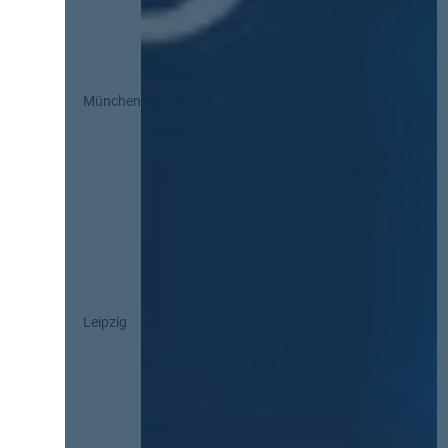
München
Leipzig