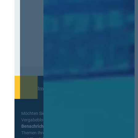
Immer informiert bleiben!
Möchten Sie keine Neuigkeiten aus dem
Vergabeblog verpassen? Per
E-Mail
Benachrichtigung
erhalten sie eine Nachricht zu
Themen Ihrer Wahl, sobald neue Beiträge