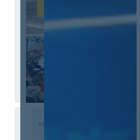
12. & 13. November 2026 in
Berlin
13. Deutscher
Vergabetag
Der Jahreskongress für
öffentliches
Beschaffungswesen und
Vergaberecht
Infos & Tickets
Förderer