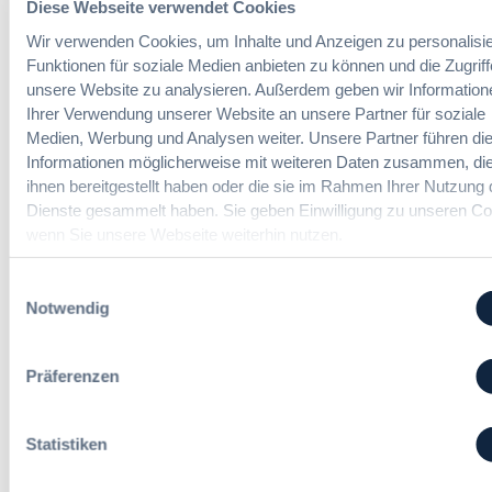
Diese Webseite verwendet Cookies
g
u
Der DVNW Stellenmarkt
h
f
Wir verwenden Cookies, um Inhalte und Anzeigen zu personalisie
n
r
ü
Ingenieur/-in Architektur / Bau
d
Funktionen für soziale Medien anbieten zu können und die Zugriff
V
r
(m/w/d)
A
unsere Website zu analysieren. Außerdem geben wir Information
e
G
u
Ihrer Verwendung unserer Website an unsere Partner für soziale
r
e
s
Medien, Werbung und Analysen weiter. Unsere Partner führen di
h
s
b
Informationen möglicherweise mit weiteren Daten zusammen, die
a
a
a
Vergabemanager (m/w/d)
n
ihnen bereitgestellt haben oder die sie im Rahmen Ihrer Nutzung 
m
u
d
Dienste gesammelt haben. Sie geben Einwilligung zu unseren Co
t
d
l
wenn Sie unsere Webseite weiterhin nutzen.
v
e
u
e
r
n
Referent*in Vergabe und
Einwilligungsauswahl
r
T
g
Finanzmanagement
Notwendig
g
a
,
a
r
m
b
i
e
Präferenzen
e
f
h
Fachgebiets­leitung Vergabe
n
t
r
(w/m/d)
r
S
Statistiken
e
t
u
e