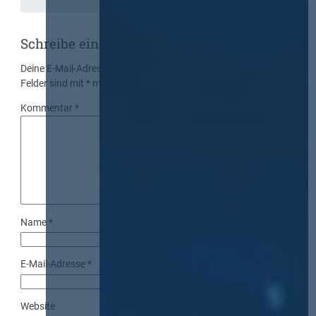
Schreibe einen Kommentar
Deine E-Mail-Adresse wird nicht veröffentlicht.
Erforderliche
Felder sind mit
*
markiert
Kommentar
*
Name
*
E-Mail-Adresse
*
Website