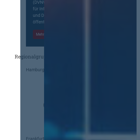
(DVNW) ist eine exklusive Plattform
für Information, Wissensaustausch
und Diskurs zwischen allen am
öffentlichen Markt beteiligten Kräften.
Mehr Informationen
Einloggen
Regionalgruppen
Hamburg
Frankfurt