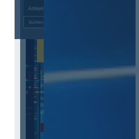
Zurücksetzen
07. Oktober 2026 in Berlin
EVB-IT Thementag
Der Thementag für die
ergänzenden
Vertragsbedingungen von IT-
Beschaffung in der
öffentlichen Verwaltung
Zur Tagung