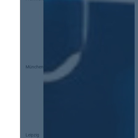
München
Leipzig