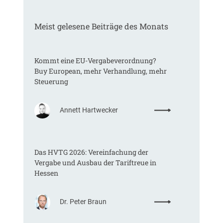
Meist gelesene Beiträge des Monats
Kommt eine EU-Vergabeverordnung?
Buy European, mehr Verhandlung, mehr
Steuerung
:
Annett Hartwecker
K
o
m
Das HVTG 2026: Vereinfachung der
m
Vergabe und Ausbau der Tariftreue in
t
Hessen
e
i
n
:
Dr. Peter Braun
e
D
E
a