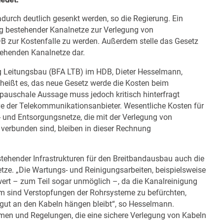
durch deutlich gesenkt werden, so die Regierung. Ein
g bestehender Kanalnetze zur Verlegung von
B zur Kostenfalle zu werden. Außerdem stelle das Gesetz
stehenden Kanalnetze dar.
g Leitungsbau (BFA LTB) im HDB, Dieter Hesselmann,
on heißt es, das neue Gesetz werde die Kosten beim
 pauschale Aussage muss jedoch kritisch hinterfragt
ive der Telekommunikationsanbieter. Wesentliche Kosten für
nd Entsorgungs­netze, die mit der Verlegung von
verbunden sind, bleiben in dieser Rechnung
tehender Infrastrukturen für den Breitbandausbau auch die
etze. „Die Wartungs- und Reinigungsarbeiten, beispielsweise
rt – zum Teil sogar unmöglich –, da die Kanal­reinigung
m sind Verstopfungen der Rohrsysteme zu befürchten,
gut an den Kabeln hängen bleibt“, so Hesselmann.
rmen und Regelungen, die eine sichere Verlegung von Kabeln