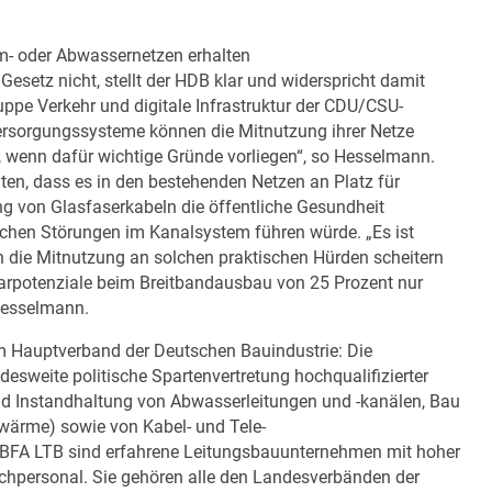
m- oder Abwassernetzen erhalten
setz nicht, stellt der HDB klar und widerspricht damit
uppe Verkehr und digitale Infrastruktur der CDU/CSU-
Versorgungssysteme können die Mitnutzung ihrer Netze
 wenn dafür wichtige Gründe vorliegen“, so Hesselmann.
ten, dass es in den bestehenden Netzen an Platz für
ng von Glasfaserkabeln die öffentliche Gesundheit
ichen Störungen im Kanalsystem führen würde. „Es ist
n die Mitnutzung an solchen praktischen Hürden scheitern
ar­potenziale beim Breitbandausbau von 25 Prozent nur
 Hesselmann.
m Hauptverband der Deutschen Bauindustrie: Die
weite politische Sparten­vertretung hoch­qua­lifi­zier­ter
nd Instandhaltung von Abwasserleitungen und -kanälen, Bau
nwärme) sowie von Kabel- und Tele­
 BFA LTB sind erfahrene Leitungs­bauunternehmen mit hoher
h­personal. Sie gehören alle den Landes­verbänden der