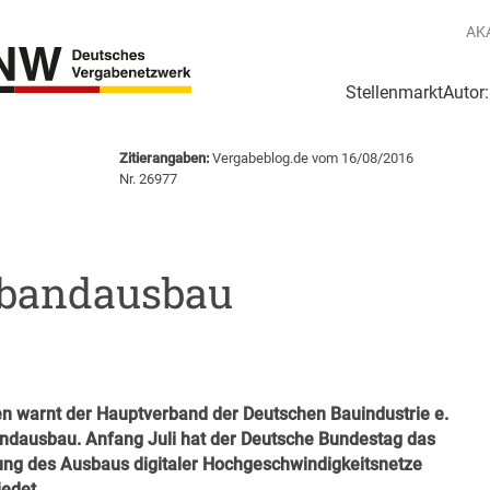
AK
Stellenmarkt
Autor
g
Login Netzwerk
Zitierangaben:
Vergabeblog.de vom 16/08/2016
e
Nr. 26977
tbandausbau
en warnt der Hauptverband der Deutschen Bauindustrie e.
andausbau. Anfang Juli hat der Deutsche Bundestag das
rung des Ausbaus digitaler Hochgeschwindigkeitsnetze
edet.