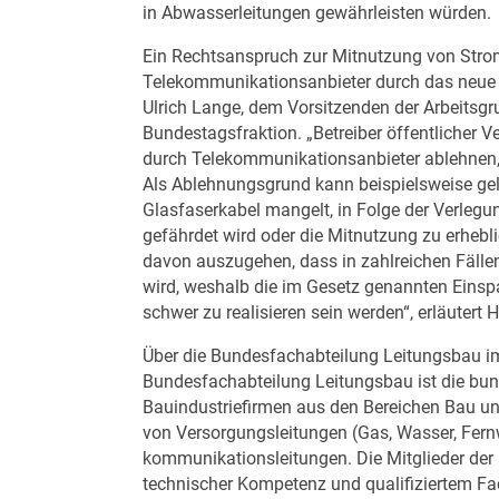
in Abwasserleitungen gewährleisten würden.
Ein Rechtsanspruch zur Mitnutzung von Stro
Telekommunikationsanbieter durch das neue Ge
Ulrich Lange, dem Vorsitzenden der Arbeitsgr
Bundestagsfraktion. „Betreiber öffentlicher 
durch Telekommunikationsanbieter ablehnen,
Als Ablehnungsgrund kann beispielsweise gel
Glasfaserkabel mangelt, in Folge der Verlegu
gefährdet wird oder die Mitnutzung zu erhebl
davon auszugehen, dass in zahlreichen Fälle
wird, weshalb die im Gesetz genannten Einsp
schwer zu realisieren sein werden“, erläutert
Über die Bundesfachabteilung Leitungsbau i
Bundesfachabteilung Leitungsbau ist die bundes
Bauindustriefirmen aus den Bereichen Bau u
von Versorgungs­leitungen (Gas, Wasser, Fer
kommunikationsleitungen. Die Mitglieder der
technischer Kompetenz und qualifiziertem Fac