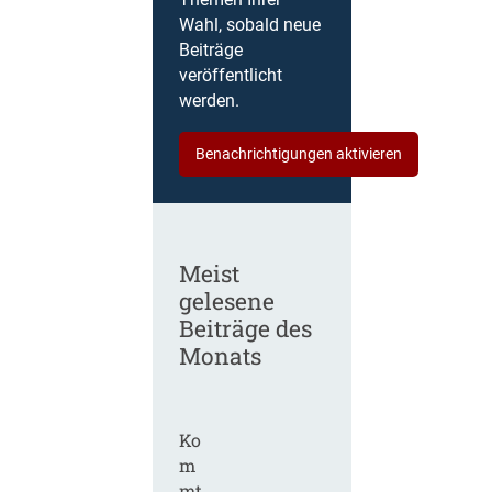
Themen Ihrer
Wahl, sobald neue
Beiträge
veröffentlicht
werden.
Benachrichtigungen aktivieren
Meist
gelesene
Beiträge des
Monats
Ko
m
mt