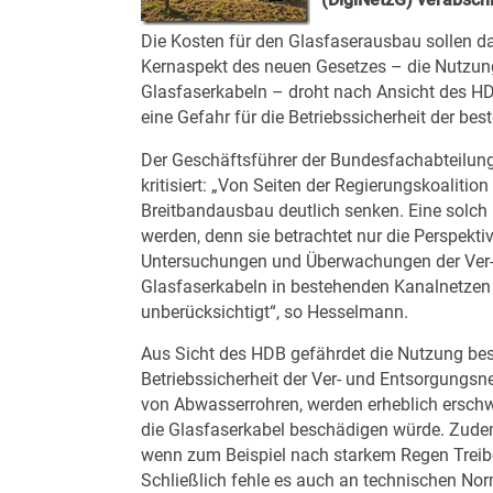
Die Kosten für den Glasfaserausbau sollen da
Kernaspekt des neuen Gesetzes – die Nutzun
Glasfaserkabeln – droht nach Ansicht des HD
eine Gefahr für die Betriebssicherheit der be
Der Geschäftsführer der Bundesfachabteilun
kritisiert: „Von Seiten der Regierungskoaliti
Breitbandausbau deutlich senken. Eine solch
werden, denn sie betrachtet nur die Perspekt
Untersuchungen und Überwachungen der Ver- u
Glasfaserkabeln in bestehenden Kanalnetzen 
unberücksichtigt“, so Hesselmann.
Aus Sicht des HDB gefährdet die Nutzung bes
Betriebssicherheit der Ver- und Entsorgungsn
von Abwasserrohren, werden erheblich erschwe
die Glasfaserkabel beschädigen würde. Zude
wenn zum Beispiel nach starkem Regen Treib
Schließlich fehle es auch an technischen No