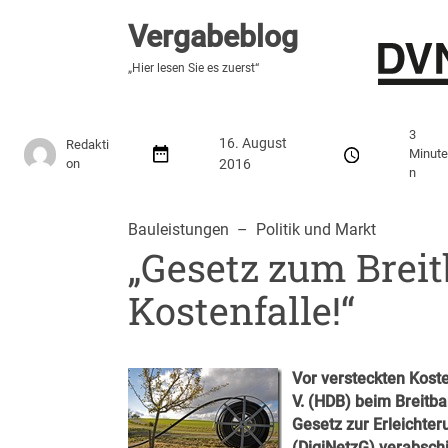
Vergabeblog
Vergabeblog
„Hier lesen Sie es zuerst“
„Hier lesen Sie es zuerst“
Stellenmarkt
Autor:innen
Über den Vergabeblo
3
16. August
Redakti
Minut
on
2016
n
Bauleistungen
  –  
Politik und Markt
„Gesetz zum Brei
Kostenfalle!“
Vor versteckten Kost
V. (HDB) beim Breitb
Gesetz zur Erleichte
(DigiNetzG) verabschi