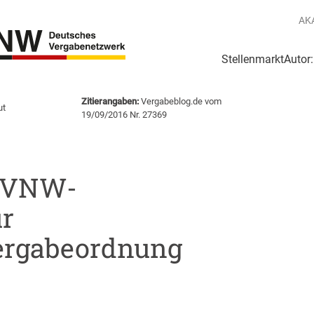
AK
Stellenmarkt
Autor
g
Login Netzwerk
Zitierangaben:
Vergabeblog.de vom
ut
19/09/2016 Nr. 27369
 DVNW-
r
ergabeordnung