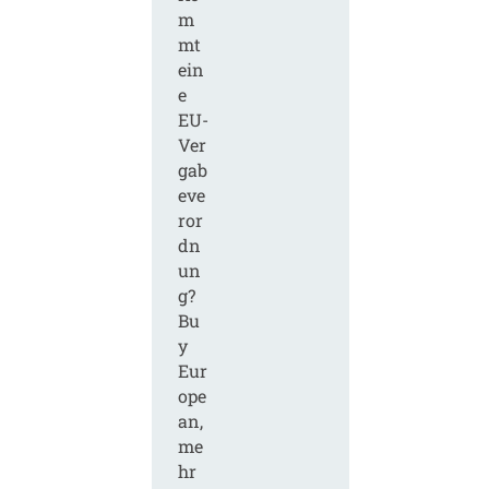
m
mt
ein
e
EU-
Ver
gab
eve
ror
dn
un
g?
Bu
y
Eur
ope
an,
me
hr