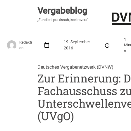
Vergabeblog
Vergabeblog
„Fundiert, praxisnah, kontrovers“
„Fundiert, praxisnah, kontrovers“
Stellenmarkt
Autor:innen
Über den Vergabeblo
1
19. September
Redakti
Min
on
2016
e
Deutsches Vergabenetzwerk (DVNW)
Zur Erinnerung:
Fachausschuss zu
Unterschwellenv
(UVgO)