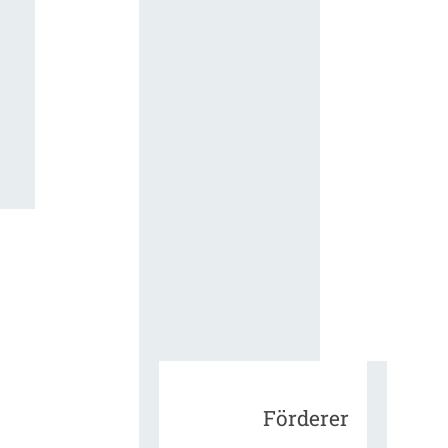
für die
ergänzend
Vertragsbe
gungen vo
IT-
Beschaffu
in der
öffentlich
Verwaltun
Zur Tagu
Förderer