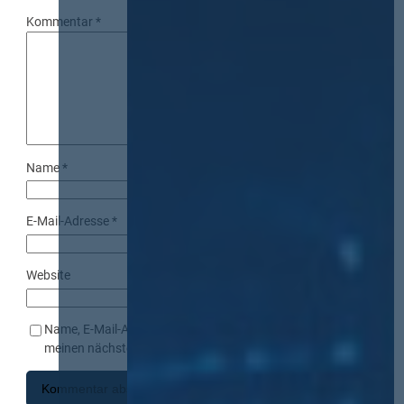
Kommentar
*
Name
*
E-Mail-Adresse
*
Website
Name, E-Mail-Adresse und Website in diesem Browser für
meinen nächsten Kommentar speichern.