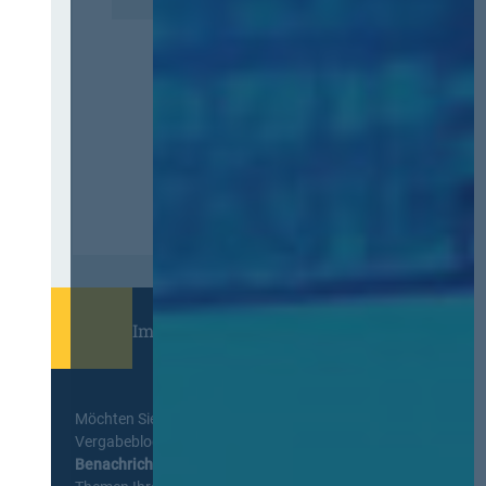
Immer informiert bleiben!
Möchten Sie keine Neuigkeiten aus dem
Vergabeblog verpassen? Per
E-Mail
Benachrichtigung
erhalten sie eine Nachricht zu