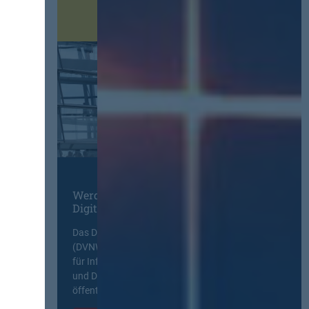
Werden Sie Mitglied im
Digitalen Netzwerk
Das Deutsche Vergabenetzwerk
(DVNW) ist eine exklusive Plattform
für Information, Wissensaustausch
und Diskurs zwischen allen am
öffentlichen Markt beteiligten Kräften.