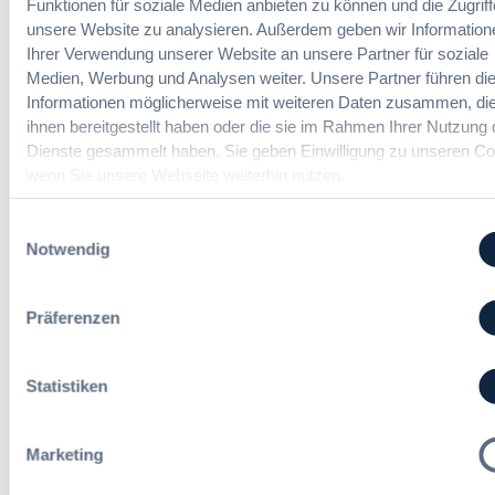
u
Funktionen für soziale Medien anbieten zu können und die Zugriff
r
e
s
unsere Website zu analysieren. Außerdem geben wir Information
h
s
b
Ihrer Verwendung unserer Website an unsere Partner für soziale
a
a
a
Vergabemanager (m/w/d)
Medien, Werbung und Analysen weiter. Unsere Partner führen di
n
m
u
Informationen möglicherweise mit weiteren Daten zusammen, die
d
t
d
l
ihnen bereitgestellt haben oder die sie im Rahmen Ihrer Nutzung 
v
e
u
Dienste gesammelt haben. Sie geben Einwilligung zu unseren Co
e
r
n
Referent*in Vergabe und
wenn Sie unsere Webseite weiterhin nutzen.
r
T
g
Finanzmanagement
g
a
,
Einwilligungsauswahl
a
r
m
Notwendig
b
i
e
e
f
h
Fachgebiets­leitung Vergabe
n
t
r
Präferenzen
(w/m/d)
r
S
e
t
u
e
Statistiken
e
u
i
Alle Stellen ansehen
e
n
r
Marketing
H
u
e