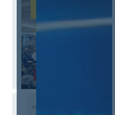
12. & 13. November 2026 in
Berlin
13. Deutscher
Vergabetag
Der Jahreskongress für
öffentliches
Beschaffungswesen und
Vergaberecht
Infos & Tickets
Förderer