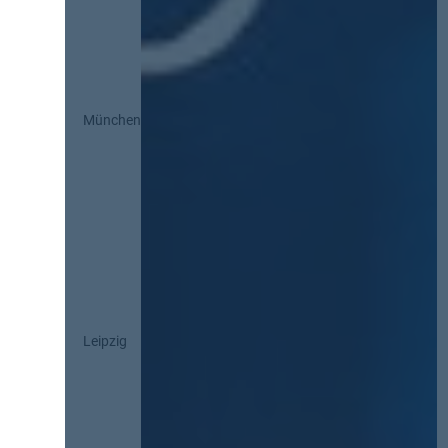
München
Leipzig