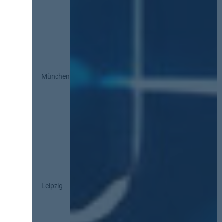
München
Leipzig