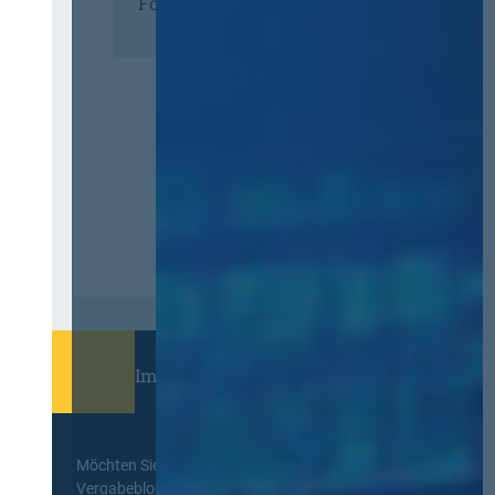
Förderer
Immer informiert bleiben!
Möchten Sie keine Neuigkeiten aus dem
Vergabeblog verpassen? Per
E-Mail