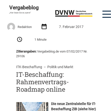
Vergabeblog
„Hier lesen Sie es zuerst“
7. Februar 2017
Redaktion
1 Minute
Zitierangaben:
Vergabeblog.de vom 07/02/2017 Nr.
29106
ITK-Beschaffung
  –  
Politik und Markt
IT-Beschaffung:
Rahmenvertrags-
Roadmap online
Die neue Zentralstelle für IT-
Beschaffung ZIB (siehe
hier
)