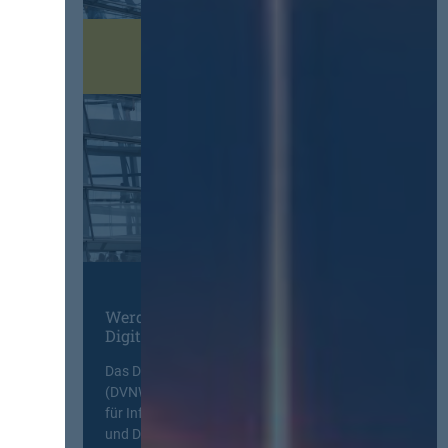
Werden Sie Mitglied im
Digitalen Netzwerk
Das Deutsche Vergabenetzwerk
(DVNW) ist eine exklusive Plattform
für Information, Wissensaustausch
und Diskurs zwischen allen am