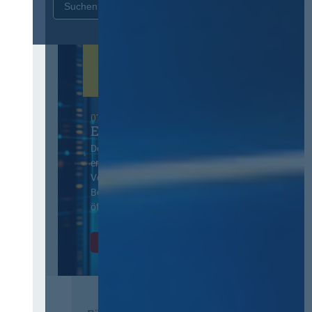
Zurücksetzen
07. Oktober 2026 in Berlin
EVB-IT Thementag
Der Thementag für die
ergänzenden
Vertragsbedingungen von IT-
Beschaffung in der
öffentlichen Verwaltung
Zur Tagung