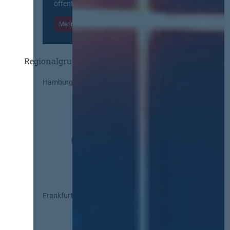
öffentlichen Markt beteiligten Kräften.
Mehr Informationen
Einloggen
Regionalgruppen
Hamburg
Frankfurt