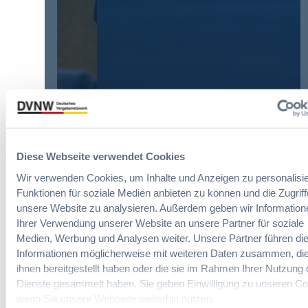
i
n
e
n
u
i
f
n
c
a
g
h
c
?
t
h
B
e
u
u
E
n
y
r
g
E
l
Die DVNW Akademie
d
u
e
e
r
Diese Webseite verwendet Cookies
i
Passgenaue Seminare für
r
o
c
Vergabepraktikerinnen und
V
Wir verwenden Cookies, um Inhalte und Anzeigen zu personalisie
p
h
Vergabepraktiker.
e
Funktionen für soziale Medien anbieten zu können und die Zugriff
e
t
r
a
unsere Website zu analysieren. Außerdem geben wir Information
Seminare entdecken
e
g
n
Ihrer Verwendung unserer Website an unsere Partner für soziale
r
a
,
Medien, Werbung und Analysen weiter. Unsere Partner führen di
u
b
m
Informationen möglicherweise mit weiteren Daten zusammen, die
n
e
e
ihnen bereitgestellt haben oder die sie im Rahmen Ihrer Nutzung 
g
u
Der DVNW Stellenmarkt
h
Dienste gesammelt haben. Sie geben Einwilligung zu unseren Co
f
n
r
wenn Sie unsere Webseite weiterhin nutzen.
ü
Ingenieur/-in Architektur / Bau
d
V