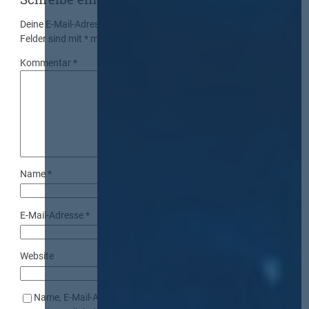
Deine E-Mail-Adresse wird nicht veröffentlicht.
Erforderliche
Felder sind mit
*
markiert
Kommentar
*
Name
*
E-Mail-Adresse
*
Website
Name, E-Mail-Adresse und Website in diesem Browser für