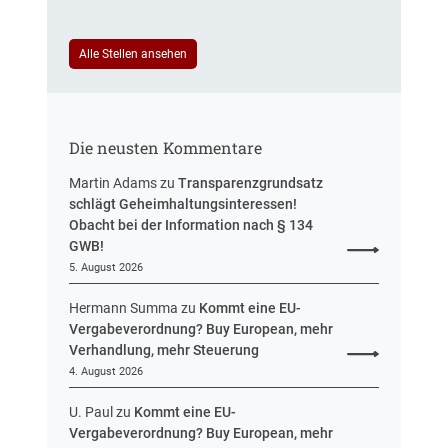
u
e
e
u
i
Alle Stellen ansehen
e
n
r
H
u
e
n
s
g
Die neusten Kommentare
s
e
Martin Adams
zu
Transparenzgrundsatz
n
schlägt Geheimhaltungsinteressen!
Obacht bei der Information nach § 134
GWB!
5. August 2026
Hermann Summa
zu
Kommt eine EU-
Vergabeverordnung? Buy European, mehr
Verhandlung, mehr Steuerung
4. August 2026
U. Paul
zu
Kommt eine EU-
Vergabeverordnung? Buy European, mehr