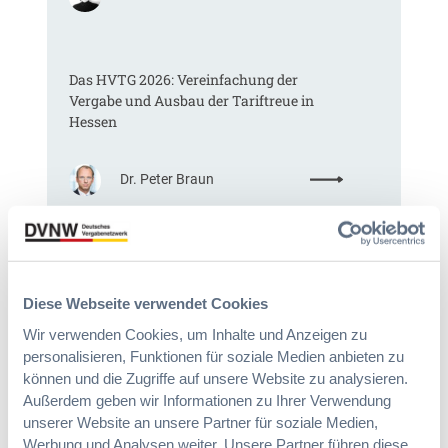
K
o
m
Das HVTG 2026: Vereinfachung der
m
Vergabe und Ausbau der Tariftreue in
t
Hessen
e
i
n
:
Dr. Peter Braun
e
D
E
a
U
s
-
§ 97a GWB: Leichte Erleichterung für
H
V
Gesamtvergaben
V
e
Diese Webseite verwendet Cookies
T
r
G
g
Wir verwenden Cookies, um Inhalte und Anzeigen zu
:
Dr. Jan T. Tenner, LL.M.
2
a
personalisieren, Funktionen für soziale Medien anbieten zu
§
0
b
können und die Zugriffe auf unsere Website zu analysieren.
9
2
e
Außerdem geben wir Informationen zu Ihrer Verwendung
7
6
v
unserer Website an unsere Partner für soziale Medien,
a
:
e
Werbung und Analysen weiter. Unsere Partner führen diese
G