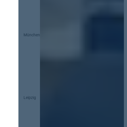
München
Leipzig