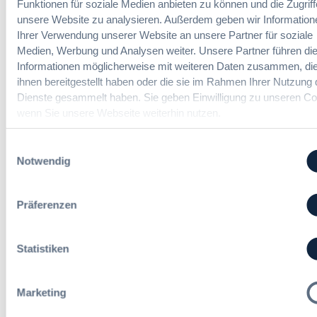
G
Funktionen für soziale Medien anbieten zu können und die Zugriff
u
r
e
unsere Website zu analysieren. Außerdem geben wir Information
s
h
s
b
Ihrer Verwendung unserer Website an unsere Partner für soziale
a
a
a
Vergabemanager (m/w/d)
Medien, Werbung und Analysen weiter. Unsere Partner führen di
n
m
u
Informationen möglicherweise mit weiteren Daten zusammen, die
d
t
d
ihnen bereitgestellt haben oder die sie im Rahmen Ihrer Nutzung 
l
v
e
u
Dienste gesammelt haben. Sie geben Einwilligung zu unseren Co
e
r
n
wenn Sie unsere Webseite weiterhin nutzen.
Referent*in Vergabe und
r
T
g
Finanzmanagement
g
a
,
Einwilligungsauswahl
a
r
m
Notwendig
b
i
e
e
f
h
Fachgebiets­leitung Vergabe
n
t
r
Präferenzen
(w/m/d)
r
S
e
t
u
e
Statistiken
e
u
i
Alle Stellen ansehen
e
n
r
Marketing
H
u
e