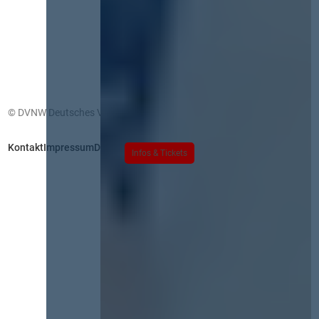
© DVNW Deutsches Vergabenetzwerk GmbH
Kontakt
Impressum
Datenschutz
Infos & Tickets