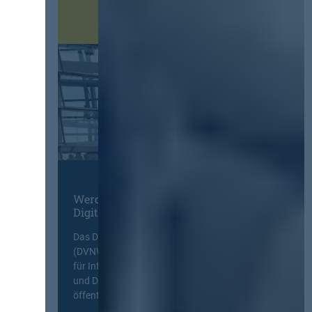
Werden Sie Mitglied im
Digitalen Netzwerk
Das Deutsche Vergabenetzwerk
(DVNW) ist eine exklusive Plattform
für Information, Wissensaustausch
und Diskurs zwischen allen am
öffentlichen Markt beteiligten Kräften.