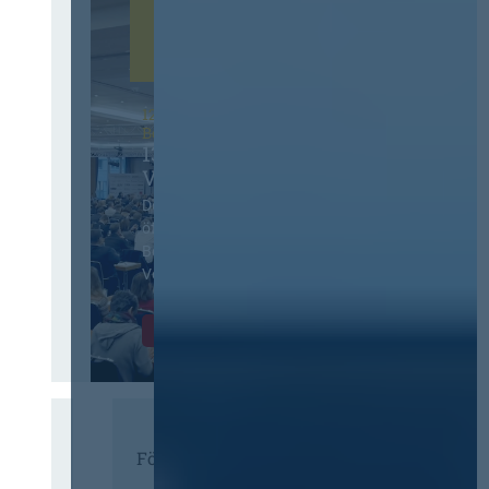
12. & 13. November 2026 in
Berlin
13. Deutscher
Vergabetag
Der Jahreskongress für
öffentliches
Beschaffungswesen und
Vergaberecht
Infos & Tickets
Förderer