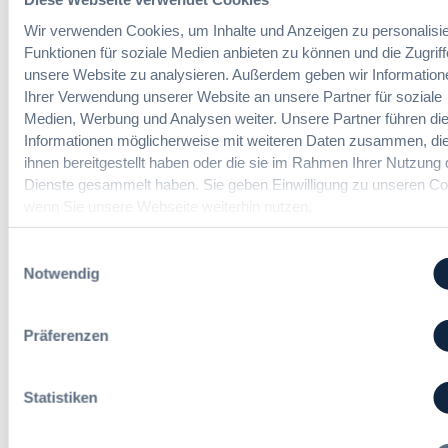
a
g
h
c
?
Wir verwenden Cookies, um Inhalte und Anzeigen zu personalisie
t
h
B
Funktionen für soziale Medien anbieten zu können und die Zugriff
e
u
u
unsere Website zu analysieren. Außerdem geben wir Information
E
n
y
Ihrer Verwendung unserer Website an unsere Partner für soziale
r
g
E
Medien, Werbung und Analysen weiter. Unsere Partner führen di
l
Die DVNW Akademie
d
u
Informationen möglicherweise mit weiteren Daten zusammen, die
e
e
r
ihnen bereitgestellt haben oder die sie im Rahmen Ihrer Nutzung 
i
Passgenaue Seminare für
r
o
Dienste gesammelt haben. Sie geben Einwilligung zu unseren Co
c
Vergabepraktikerinnen und
V
p
wenn Sie unsere Webseite weiterhin nutzen.
h
Vergabepraktiker.
e
e
t
r
a
Seminare entdecken
e
Einwilligungsauswahl
g
n
r
Notwendig
a
,
u
b
m
n
e
e
g
Präferenzen
u
Der DVNW Stellenmarkt
h
f
n
r
ü
Ingenieur/-in Architektur / Bau
d
V
r
(m/w/d)
Statistiken
A
e
G
u
r
e
s
h