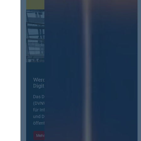
Werden Sie Mitglied im
Digitalen Netzwerk
Das Deutsche Vergabenetzwerk
(DVNW) ist eine exklusive Plattform
für Information, Wissensaustausch
und Diskurs zwischen allen am
öffentlichen Markt beteiligten Kräften.
Mehr Informationen
Einloggen