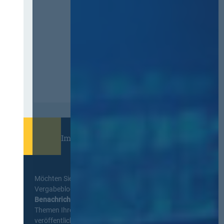
Immer informiert bleiben!
Möchten Sie keine Neuigkeiten aus dem
Vergabeblog verpassen? Per
E-Mail
Benachrichtigung
erhalten sie eine Nachricht zu
Themen Ihrer Wahl, sobald neue Beiträge
veröffentlicht werden.