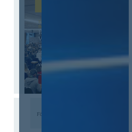
12. & 13. November 2026 in
Berlin
13. Deutscher
Vergabetag
Der Jahreskongress für
öffentliches
Beschaffungswesen und
Vergaberecht
Infos & Tickets
Förderer