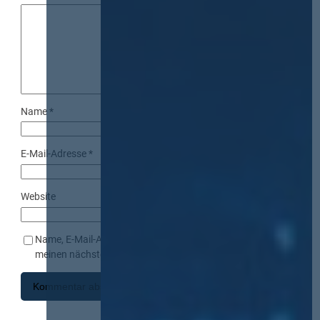
Name
*
E-Mail-Adresse
*
Website
Name, E-Mail-Adresse und Website in diesem Browser für
meinen nächsten Kommentar speichern.