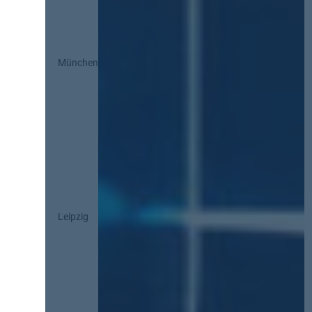
München
Leipzig