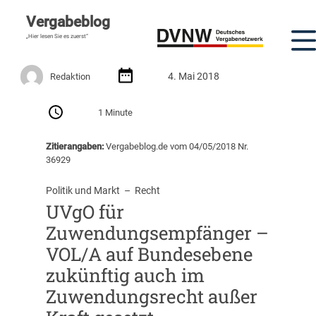
Vergabeblog
„Hier lesen Sie es zuerst“
4. Mai 2018
Redaktion
1 Minute
Zitierangaben:
Vergabeblog.de vom 04/05/2018 Nr.
36929
Politik und Markt
  –  
Recht
UVgO für
Zuwendungsempfänger –
VOL/A auf Bundesebene
zukünftig auch im
Zuwendungsrecht außer