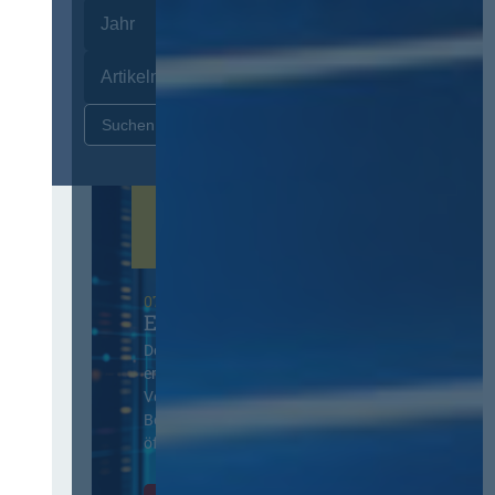
Zurücksetzen
07. Oktober 2026 in Berlin
EVB-IT Thementag
Der Thementag für die
ergänzenden
Vertragsbedingungen von IT-
Beschaffung in der
öffentlichen Verwaltung