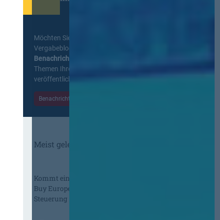
Möchten Sie keine Neuigkeiten aus dem
Vergabeblog verpassen? Per
E-Mail
Benachrichtigung
erhalten sie eine Nachricht zu
Themen Ihrer Wahl, sobald neue Beiträge
veröffentlicht werden.
Benachrichtigungen aktivieren
Meist gelesene Beiträge des Monats
Kommt eine EU-Vergabeverordnung?
Buy European, mehr Verhandlung, mehr
Steuerung