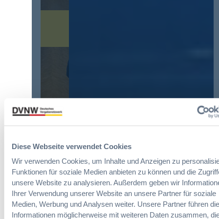
:
e
O
V
r
v
e
o
o
r
r
r
e
d
d
i
n
e
n
u
r
f
n
g
a
g
r
c
?
ö
h
B
ß
u
u
t
n
y
e
g
E
n
d
Diese Webseite verwendet Cookies
u
R
Die DVNW Akademie
e
r
Wir verwenden Cookies, um Inhalte und Anzeigen zu personalisie
e
r
o
Funktionen für soziale Medien anbieten zu können und die Zugriff
f
Passgenaue Seminare für
V
p
unsere Website zu analysieren. Außerdem geben wir Information
o
Vergabepraktikerinnen und
e
e
Ihrer Verwendung unserer Website an unsere Partner für soziale
r
Vergabepraktiker.
r
a
m
Medien, Werbung und Analysen weiter. Unsere Partner führen di
g
n
Seminare entdecken
s
Informationen möglicherweise mit weiteren Daten zusammen, die
a
,