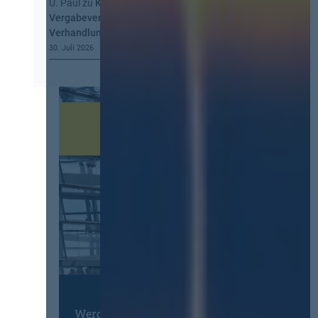
U. Paul
zu
Kommt eine EU-
Vergabeverordnung? Buy European, mehr
Verhandlung, mehr Steuerung
30. Juli 2026
Werden Sie Mitglied im