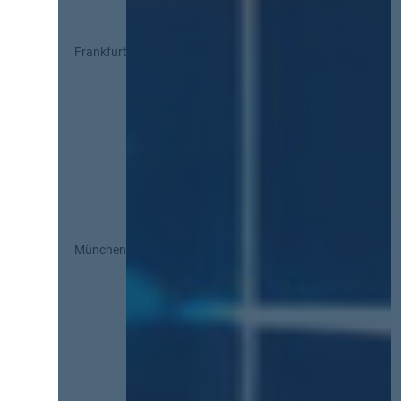
Frankfurt
München