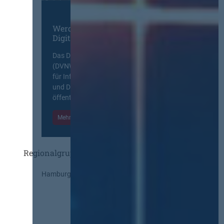
Werden Sie Mitglied im
Digitalen Netzwerk
Das Deutsche Vergabenetzwerk
(DVNW) ist eine exklusive Plattform
für Information, Wissensaustausch
und Diskurs zwischen allen am
öffentlichen Markt beteiligten Kräften.
Mehr Informationen
Einloggen
Regionalgruppen
Hamburg