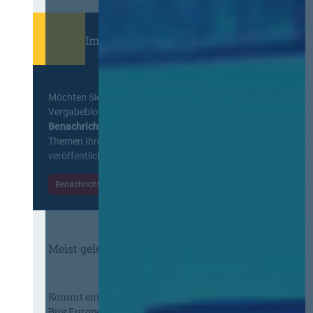
Immer informiert bleiben!
Möchten Sie keine Neuigkeiten aus dem
Vergabeblog verpassen? Per
E-Mail
Benachrichtigung
erhalten sie eine Nachricht zu
Themen Ihrer Wahl, sobald neue Beiträge
veröffentlicht werden.
Benachrichtigungen aktivieren
Meist gelesene Beiträge des Monats
Kommt eine EU-Vergabeverordnung?
Buy European, mehr Verhandlung, mehr