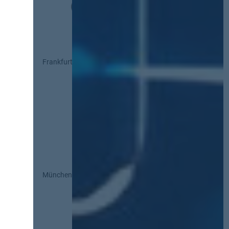
Frankfurt
München