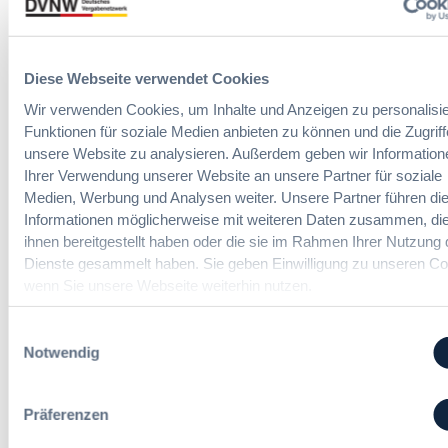
r
Vergabepraktiker.
r
a
m
g
n
Seminare entdecken
s
a
,
e
Diese Webseite verwendet Cookies
b
m
i
e
e
Wir verwenden Cookies, um Inhalte und Anzeigen zu personalisie
t
u
h
Funktionen für soziale Medien anbieten zu können und die Zugriff
E
n
Der DVNW Stellenmarkt
r
unsere Website zu analysieren. Außerdem geben wir Information
i
d
V
Ihrer Verwendung unserer Website an unsere Partner für soziale
n
Ingenieur/-in Architektur / Bau
A
e
Medien, Werbung und Analysen weiter. Unsere Partner führen di
f
(m/w/d)
u
r
Informationen möglicherweise mit weiteren Daten zusammen, die
ü
s
h
ihnen bereitgestellt haben oder die sie im Rahmen Ihrer Nutzung 
h
b
a
r
Dienste gesammelt haben. Sie geben Einwilligung zu unseren Co
a
n
u
wenn Sie unsere Webseite weiterhin nutzen.
u
Vergabemanager (m/w/d)
d
n
d
l
g
e
Einwilligungsauswahl
u
:
r
Notwendig
n
B
T
g
Referent*in Vergabe und
M
a
,
Finanzmanagement
W
Präferenzen
r
m
E
i
e