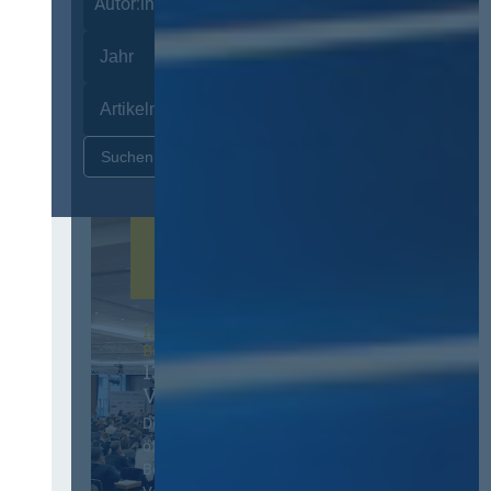
Autor:innen
Zurücksetzen
12. & 13. November 2026 in
Berlin
13. Deutscher
Vergabetag
Der Jahreskongress für
öffentliches
Beschaffungswesen und