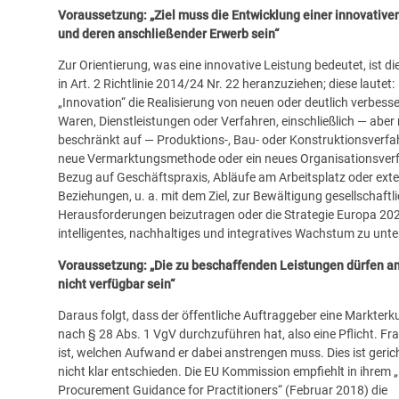
Voraussetzung: „Ziel muss die Entwicklung einer innovative
und deren anschließender Erwerb sein“
Zur Orientierung, was eine innovative Leistung bedeutet, ist die
in Art. 2 Richtlinie 2014/24 Nr. 22 heranzuziehen; diese lautet:
„Innovation“ die Realisierung von neuen oder deutlich verbess
Waren, Dienstleistungen oder Verfahren, einschließlich — aber 
beschränkt auf — Produktions-, Bau- oder Konstruktionsverfah
neue Vermarktungsmethode oder ein neues Organisationsverf
Bezug auf Geschäftspraxis, Abläufe am Arbeitsplatz oder ext
Beziehungen, u. a. mit dem Ziel, zur Bewältigung gesellschaftl
Herausforderungen beizutragen oder die Strategie Europa 202
intelligentes, nachhaltiges und integratives Wachstum zu unte
Voraussetzung: „Die zu beschaffenden Leistungen dürfen a
nicht verfügbar sein“
Daraus folgt, dass der öffentliche Auftraggeber eine Markter
nach § 28 Abs. 1 VgV durchzuführen hat, also eine Pflicht. Fra
ist, welchen Aufwand er dabei anstrengen muss. Dies ist geric
nicht klar entschieden. Die EU Kommission empfiehlt in ihrem „
Procurement Guidance for Practitioners“ (Februar 2018) die