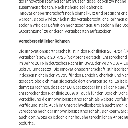
der Innovationspartnerschaft müssen diese jedoch zwingend
zusammenarbeiten. Nachstehend soll daher die
Innovationspartnerschaft noch einmal kurz und prägnant erlä
werden. Dabei wird zunächst der vergaberechtliche Rahmen a
sodann wird der Definition nachgegangen, um sodann ihre Ste
„Abgrenzung“ zu anderen Vergabearten aufzuzeigen.
Vergaberechtlicher Rahmen
Die Innovationspartnerschaft ist in den Richtlinien 2014/24 („
Vergaben“) sowie 2014/25 (Sektoren) geregelt. Entsprechend 
im Jahre 2016 in deutsches Recht im GWB, der VgV, VOB/A-EU
SektVO umgesetzt. Die Innovationspartnerschaft ist historisc
indessen nicht in der VSVgV für den Bereich Sicherheit und Ve
geregelt, obgleich man sie gerade dort erwarten sollte. Es ist j
damit zu rechnen, dass der EU-Gesetzgeber im Fall der Neuauf
entsprechenden Richtlinie 2009/81 auch für den Bereich Siche
Verteidigung die Innovationspartnerschaft als weitere Verfahr
Verfügung stellt. Auch im Unterschwellenbereich sucht man le
vergebens nach der Innovationspartnerschaft. Denkbar wäre s
auch dort, wozu es jedoch einer haushaltsrechtlichen Anordn
bedürfte.