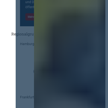
und Diskurs zwischen allen am
öffentlichen Markt beteiligten Kräften.
Mehr Informationen
Einloggen
Regionalgruppen
Hamburg
Frankfurt