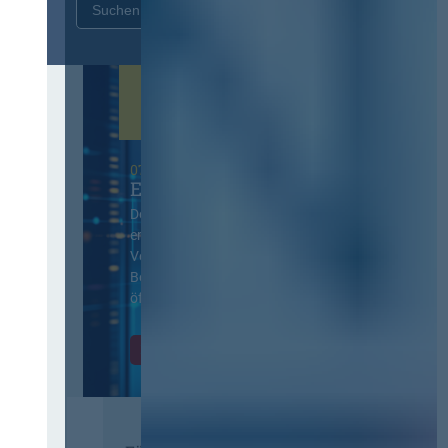
Zurücksetzen
07. Oktober 2026 in Berlin
EVB-IT Thementag
Der Thementag für die
ergänzenden
Vertragsbedingungen von IT-
Beschaffung in der
öffentlichen Verwaltung
Zur Tagung