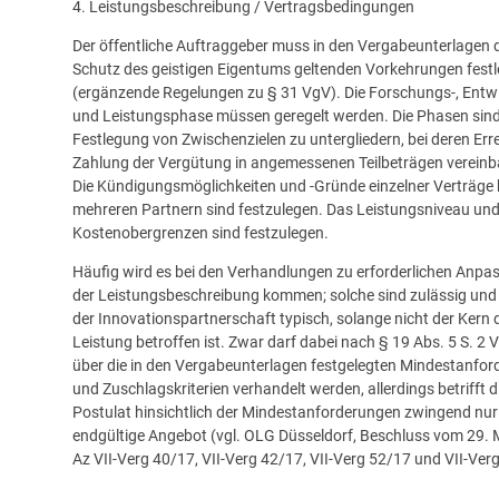
4. Leistungsbeschreibung / Vertragsbedingungen
Der öffentliche Auftraggeber muss in den Vergabeunterlagen 
Schutz des geistigen Eigentums geltenden Vorkehrungen fest
(ergänzende Regelungen zu § 31 VgV). Die Forschungs-, Entw
und Leistungsphase müssen geregelt werden. Die Phasen sind
Festlegung von Zwischenzielen zu untergliedern, bei deren Err
Zahlung der Vergütung in angemessenen Teilbeträgen vereinba
Die Kündigungsmöglichkeiten und -Gründe einzelner Verträge 
mehreren Partnern sind festzulegen. Das Leistungsniveau und
Kostenobergrenzen sind festzulegen.
Häufig wird es bei den Verhandlungen zu erforderlichen Anp
der Leistungsbeschreibung kommen; solche sind zulässig und 
der Innovationspartnerschaft typisch, solange nicht der Kern 
Leistung betroffen ist. Zwar darf dabei nach § 19 Abs. 5 S. 2 
über die in den Vergabeunterlagen festgelegten Mindestanfo
und Zuschlagskriterien verhandelt werden, allerdings betrifft d
Postulat hinsichtlich der Mindestanforderungen zwingend nur
endgültige Angebot (vgl. OLG Düsseldorf, Beschluss vom 29. 
Az VII-Verg 40/17, VII-Verg 42/17, VII-Verg 52/17 und VII-Ver