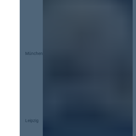
München
Leipzig