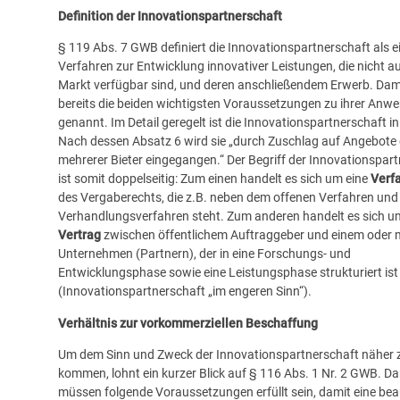
Definition der Innovationspartnerschaft
§ 119 Abs. 7 GWB definiert die Innovationspartnerschaft als e
Verfahren zur Entwicklung innovativer Leistungen, die nicht a
Markt verfügbar sind, und deren anschließendem Erwerb. Dami
bereits die beiden wichtigsten Voraussetzungen zu ihrer Anw
genannt. Im Detail geregelt ist die Innovationspartnerschaft i
Nach dessen Absatz 6 wird sie „durch Zuschlag auf Angebote 
mehrerer Bieter eingegangen.“ Der Begriff der Innovationspar
ist somit doppelseitig: Zum einen handelt es sich um eine
Verf
des Vergaberechts, die z.B. neben dem offenen Verfahren un
Verhandlungsverfahren steht. Zum anderen handelt es sich u
Vertrag
zwischen öffentlichem Auftraggeber und einem oder 
Unternehmen (Partnern), der in eine Forschungs- und
Entwicklungsphase sowie eine Leistungsphase strukturiert ist
(Innovationspartnerschaft „im engeren Sinn“).
Verhältnis zur vorkommerziellen Beschaffung
Um dem Sinn und Zweck der Innovationspartnerschaft näher 
kommen, lohnt ein kurzer Blick auf § 116 Abs. 1 Nr. 2 GWB. D
müssen folgende Voraussetzungen erfüllt sein, damit eine bea