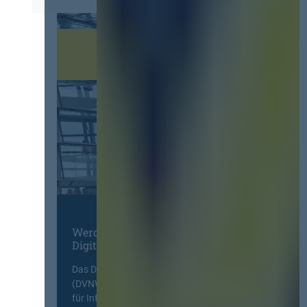
Werden Sie Mitglied im
Digitalen Netzwerk
Das Deutsche Vergabenetzwerk
(DVNW) ist eine exklusive Plattform
für Information, Wissensaustausch