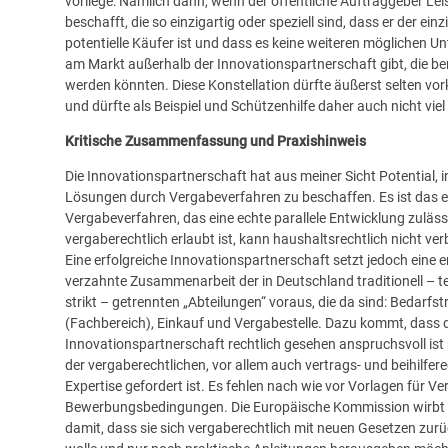
vorliege: Nämlich dann, wenn der öffentliche Auftraggeber Le
beschafft, die so einzigartig oder speziell sind, dass er der einz
potentielle Käufer ist und dass es keine weiteren möglichen 
am Markt außerhalb der Innovationspartnerschaft gibt, die be
werden könnten. Diese Konstellation dürfte äußerst selten v
und dürfte als Beispiel und Schützenhilfe daher auch nicht viel
Kritische Zusammenfassung und Praxishinweis
Die Innovationspartnerschaft hat aus meiner Sicht Potential, 
Lösungen durch Vergabeverfahren zu beschaffen. Es ist das e
Vergabeverfahren, das eine echte parallele Entwicklung zuläs
vergaberechtlich erlaubt ist, kann haushaltsrechtlich nicht ver
Eine erfolgreiche Innovationspartnerschaft setzt jedoch eine 
verzahnte Zusammenarbeit der in Deutschland traditionell – te
strikt – getrennten „Abteilungen“ voraus, die da sind: Bedarfst
(Fachbereich), Einkauf und Vergabestelle. Dazu kommt, dass 
Innovationspartnerschaft rechtlich gesehen anspruchsvoll is
der vergaberechtlichen, vor allem auch vertrags- und beihilfere
Expertise gefordert ist. Es fehlen nach wie vor Vorlagen für Ve
Bewerbungsbedingungen. Die Europäische Kommission wirbt 
damit, dass sie sich vergaberechtlich mit neuen Gesetzen zur