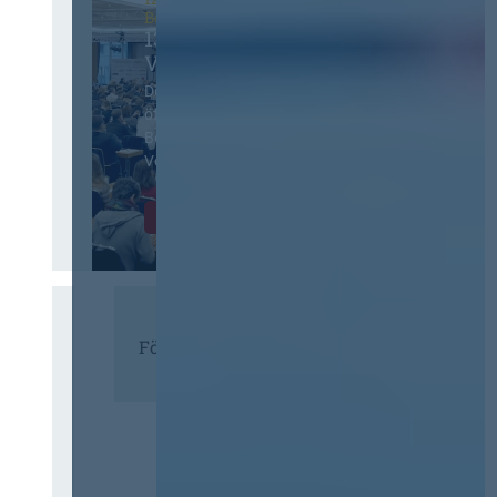
Berlin
13. Deutscher
Vergabetag
Der Jahreskongress für
öffentliches
Beschaffungswesen und
Vergaberecht
Infos & Tickets
Förderer