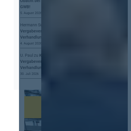
Obacht bei der Information nach § 134
GWB!
5. August 2026
Hermann Summa
zu
Kommt eine EU-
Vergabeverordnung? Buy European, mehr
Verhandlung, mehr Steuerung
4. August 2026
U. Paul
zu
Kommt eine EU-
Vergabeverordnung? Buy European, mehr
Verhandlung, mehr Steuerung
30. Juli 2026