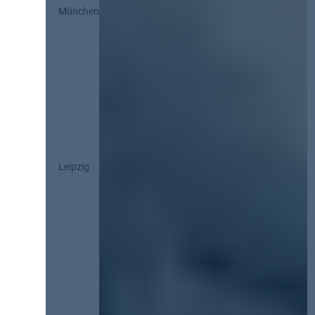
München
Leipzig