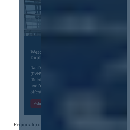
Werden Sie Mitglied im
Digitalen Netzwerk
Das Deutsche Vergabenetzwerk
(DVNW) ist eine exklusive Plattform
für Information, Wissensaustausch
und Diskurs zwischen allen am
öffentlichen Markt beteiligten Kräften.
Mehr Informationen
Einloggen
Regionalgruppen