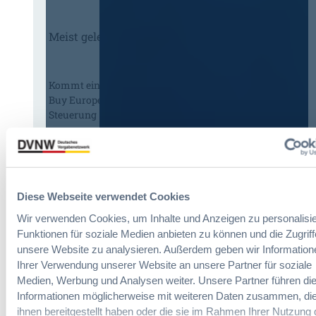
Meist gelesene Beiträge des Monats
Kommt eine EU-Vergabeverordnung?
Buy European, mehr Verhandlung, mehr
Steuerung
:
Annett Hartwecker
K
o
Diese Webseite verwendet Cookies
m
Das HVTG 2026: Vereinfachung der
m
Wir verwenden Cookies, um Inhalte und Anzeigen zu personalisie
Vergabe und Ausbau der Tariftreue in
t
Funktionen für soziale Medien anbieten zu können und die Zugriff
Hessen
e
unsere Website zu analysieren. Außerdem geben wir Information
i
Ihrer Verwendung unserer Website an unsere Partner für soziale
n
Medien, Werbung und Analysen weiter. Unsere Partner führen di
:
Dr. Peter Braun
e
Informationen möglicherweise mit weiteren Daten zusammen, die
D
E
ihnen bereitgestellt haben oder die sie im Rahmen Ihrer Nutzung 
a