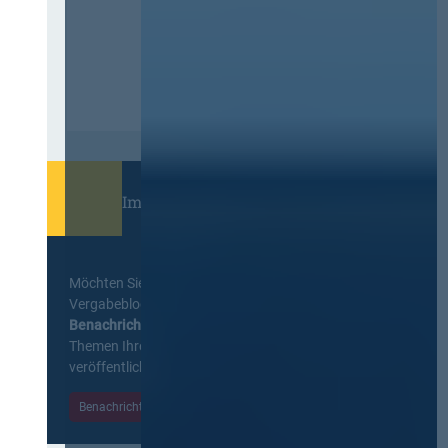
Immer informiert bleiben!
Möchten Sie keine Neuigkeiten aus dem
Vergabeblog verpassen? Per
E-Mail
Benachrichtigung
erhalten sie eine Nachricht zu
Themen Ihrer Wahl, sobald neue Beiträge
veröffentlicht werden.
Benachrichtigungen aktivieren