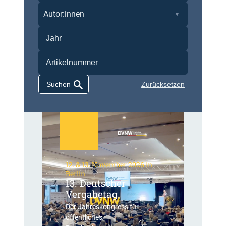
Autor:innen
Zurücksetzen
12. & 13. November 2026 in
Berlin
13. Deutscher
Vergabetag
Der Jahreskongress für
öffentliches