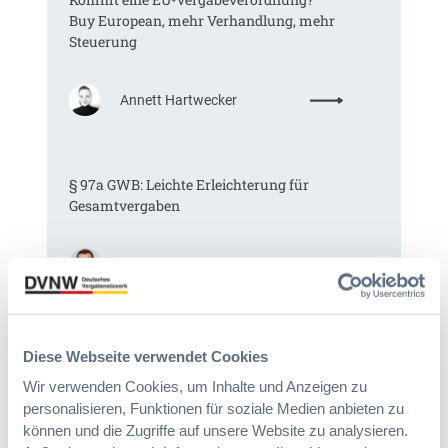
Buy European, mehr Verhandlung, mehr
Steuerung
:
Annett Hartwecker
K
o
m
§ 97a GWB: Leichte Erleichterung für
m
Gesamtvergaben
t
e
i
:
Dr. Jan T. Tenner, LL.M.
n
§
e
9
E
7
U
Das HVTG 2026: Vereinfachung der
a
-
Diese Webseite verwendet Cookies
Vergabe und Ausbau der Tariftreue in
G
V
Wir verwenden Cookies, um Inhalte und Anzeigen zu
Hessen
W
e
personalisieren, Funktionen für soziale Medien anbieten zu
B
r
können und die Zugriffe auf unsere Website zu analysieren.
:
g
:
Dr. Peter Braun