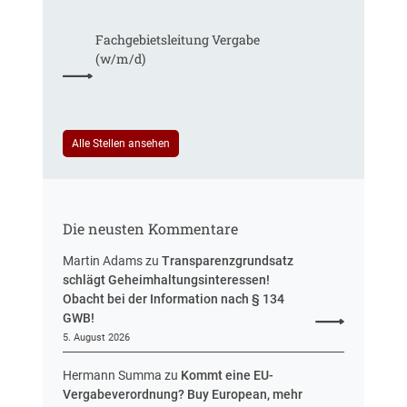
a
e
u
h
Fachgebiets­leitung Vergabe
d
r
(w/m/d)
e
S
r
t
T
e
a
u
r
Alle Stellen ansehen
e
i
r
f
u
t
n
r
g
Die neusten Kommentare
e
u
Martin Adams
zu
Transparenzgrundsatz
e
schlägt Geheimhaltungsinteressen!
i
Obacht bei der Information nach § 134
n
GWB!
H
5. August 2026
e
s
Hermann Summa
zu
Kommt eine EU-
s
Vergabeverordnung? Buy European, mehr
e