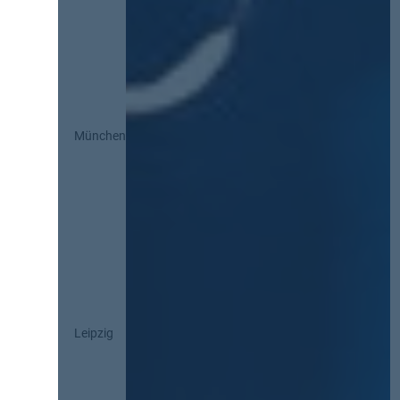
München
Leipzig