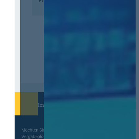
Förderer
Immer informiert bleiben!
Möchten Sie keine Neuigkeiten aus dem
Vergabeblog verpassen? Per
E-Mail