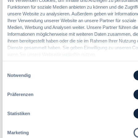
Wir verwenden Cookies, um Inhalte und Anzeigen zu personalisie
r
(m/w/d)
A
e
Funktionen für soziale Medien anbieten zu können und die Zugriff
G
u
r
unsere Website zu analysieren. Außerdem geben wir Information
e
s
h
Ihrer Verwendung unserer Website an unsere Partner für soziale
s
b
a
Medien, Werbung und Analysen weiter. Unsere Partner führen di
a
a
Vergabemanager (m/w/d)
n
Informationen möglicherweise mit weiteren Daten zusammen, die
m
u
d
ihnen bereitgestellt haben oder die sie im Rahmen Ihrer Nutzung 
t
d
l
Dienste gesammelt haben. Sie geben Einwilligung zu unseren Co
v
e
u
wenn Sie unsere Webseite weiterhin nutzen.
e
r
n
Referent*in Vergabe und
r
T
g
Finanzmanagement
g
Einwilligungsauswahl
a
,
a
Notwendig
r
m
b
i
e
e
f
h
Fachgebiets­leitung Vergabe
n
Präferenzen
t
r
(w/m/d)
r
S
e
t
Statistiken
u
e
e
u
i
Alle Stellen ansehen
e
Marketing
n
r