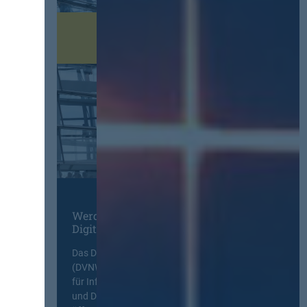
Werden Sie Mitglied im
Digitalen Netzwerk
Das Deutsche Vergabenetzwerk
(DVNW) ist eine exklusive Plattform
für Information, Wissensaustausch
und Diskurs zwischen allen am