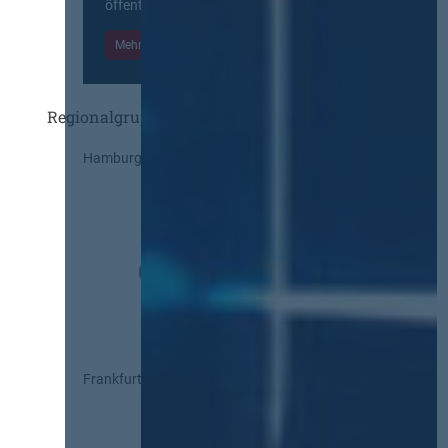
öffentlichen Markt beteiligten Kräften.
Mehr Informationen
Einloggen
Regionalgruppen
Hamburg
Frankfurt