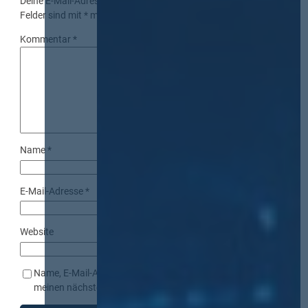
Deine E-Mail-Adresse wird nicht veröffentlicht.
Erforderliche
Felder sind mit
*
markiert
Kommentar
*
Name
*
E-Mail-Adresse
*
Website
Name, E-Mail-Adresse und Website in diesem Browser für
meinen nächsten Kommentar speichern.