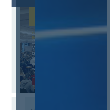
12. & 13. November 2026 in
Berlin
13. Deutscher
Vergabetag
Der Jahreskongress für
öffentliches
Beschaffungswesen und
Vergaberecht
Infos & Tickets