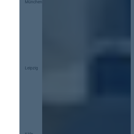
München
Leipzig