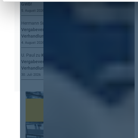
GWB!
5. August 2026
Hermann Summa
zu
Kommt eine EU-
Vergabeverordnung? Buy European, mehr
Verhandlung, mehr Steuerung
4. August 2026
U. Paul
zu
Kommt eine EU-
Vergabeverordnung? Buy European, mehr
Verhandlung, mehr Steuerung
30. Juli 2026