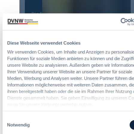
n
y
r
g
E
l
Die DVNW Akademie
d
u
e
e
r
i
Passgenaue Seminare für
r
o
c
Vergabepraktikerinnen und
V
p
h
Vergabepraktiker.
e
e
Diese Webseite verwendet Cookies
t
r
a
Seminare entdecken
e
g
Wir verwenden Cookies, um Inhalte und Anzeigen zu personalisie
n
r
a
Funktionen für soziale Medien anbieten zu können und die Zugriff
,
u
b
m
unsere Website zu analysieren. Außerdem geben wir Information
n
e
e
Ihrer Verwendung unserer Website an unsere Partner für soziale
g
u
Der DVNW Stellenmarkt
h
Medien, Werbung und Analysen weiter. Unsere Partner führen di
f
n
r
Informationen möglicherweise mit weiteren Daten zusammen, die
ü
Ingenieur/-in Architektur / Bau
d
V
ihnen bereitgestellt haben oder die sie im Rahmen Ihrer Nutzung 
r
(m/w/d)
A
e
Dienste gesammelt haben. Sie geben Einwilligung zu unseren Co
G
u
r
wenn Sie unsere Webseite weiterhin nutzen.
e
s
h
s
b
a
Einwilligungsauswahl
a
a
Vergabemanager (m/w/d)
n
Notwendig
m
u
d
t
d
l