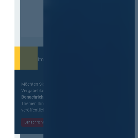
Immer informiert bleiben!
Möchten Sie keine Neuigkeiten aus dem
Vergabeblog verpassen? Per
E-Mail
Benachrichtigung
erhalten sie eine Nachricht zu
Themen Ihrer Wahl, sobald neue Beiträge
veröffentlicht werden.
Benachrichtigungen aktivieren