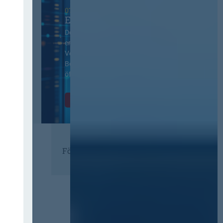
07. Oktober 2026 in Berlin
EVB-IT Thementag
Der Thementag für die
ergänzenden
Vertragsbedingungen von IT-
Beschaffung in der
öffentlichen Verwaltung
Zur Tagung
Förderer