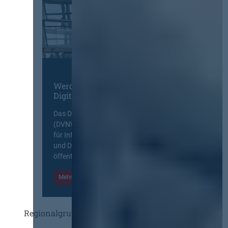
Werden Sie Mitglied im
Digitalen Netzwerk
Das Deutsche Vergabenetzwerk
(DVNW) ist eine exklusive Plattform
für Information, Wissensaustausch
und Diskurs zwischen allen am
öffentlichen Markt beteiligten Kräften.
Mehr Informationen
Einloggen
Regionalgruppen