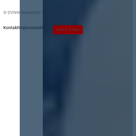
© DVNW Deutsches Vergabenetzwerk GmbH
Kontakt
Impressum
Datenschutz
Infos & Tickets