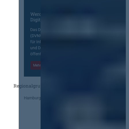
Werden Sie Mitglied im
Digitalen Netzwerk
Das Deutsche Vergabenetzwerk
(DVNW) ist eine exklusive Plattform
für Information, Wissensaustausch
und Diskurs zwischen allen am
öffentlichen Markt beteiligten Kräften.
Mehr Informationen
Einloggen
Regionalgruppen
Hamburg