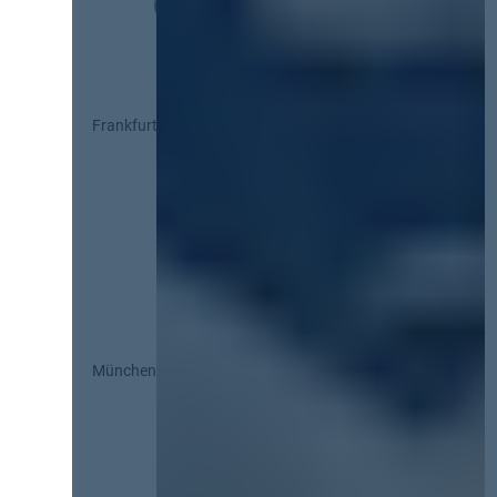
Frankfurt
München