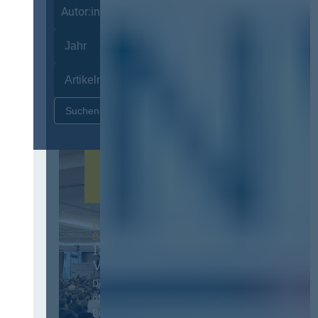
Autor:innen
Zurücksetzen
12. & 13. November 2026 in
Berlin
13. Deutscher
Vergabetag
Der Jahreskongress für
öffentliches
Beschaffungswesen und