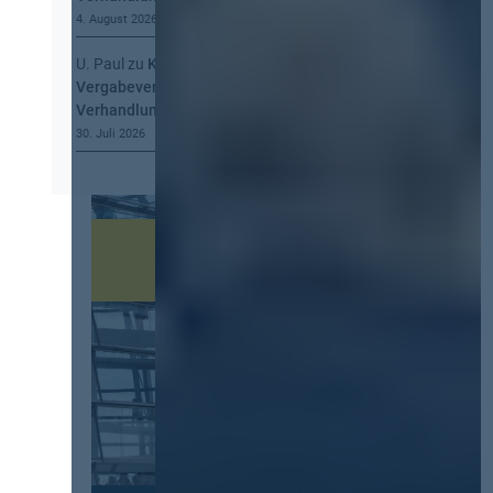
4. August 2026
U. Paul
zu
Kommt eine EU-
Vergabeverordnung? Buy European, mehr
Verhandlung, mehr Steuerung
30. Juli 2026