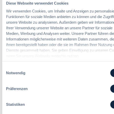
Buy European, mehr Verhandlung, mehr
Diese Webseite verwendet Cookies
Steuerung
Wir verwenden Cookies, um Inhalte und Anzeigen zu personalisie
Funktionen für soziale Medien anbieten zu können und die Zugriff
unsere Website zu analysieren. Außerdem geben wir Information
:
Annett Hartwecker
Ihrer Verwendung unserer Website an unsere Partner für soziale
K
Medien, Werbung und Analysen weiter. Unsere Partner führen di
o
m
Informationen möglicherweise mit weiteren Daten zusammen, die
Das HVTG 2026: Vereinfachung der
m
ihnen bereitgestellt haben oder die sie im Rahmen Ihrer Nutzung 
Vergabe und Ausbau der Tariftreue in
t
Dienste gesammelt haben. Sie geben Einwilligung zu unseren Co
Hessen
e
wenn Sie unsere Webseite weiterhin nutzen.
i
n
Einwilligungsauswahl
:
Dr. Peter Braun
e
Notwendig
D
E
a
U
s
-
Präferenzen
§ 97a GWB: Leichte Erleichterung für
H
V
Gesamtvergaben
V
e
T
r
Statistiken
G
g
:
Dr. Jan T. Tenner, LL.M.
2
a