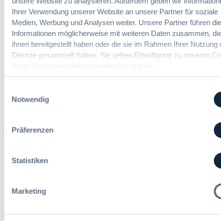
unsere Website zu analysieren. Außerdem geben wir Information
b
a
e
Ihrer Verwendung unserer Website an unsere Partner für soziale
e
Vergabemanager (m/w/d)
n
u
n
Medien, Werbung und Analysen weiter. Unsere Partner führen di
d
n
Informationen möglicherweise mit weiteren Daten zusammen, die
l
d
ihnen bereitgestellt haben oder die sie im Rahmen Ihrer Nutzung 
u
A
Dienste gesammelt haben. Sie geben Einwilligung zu unseren Co
n
Referent*in Vergabe und
u
wenn Sie unsere Webseite weiterhin nutzen.
g
Finanzmanagement
s
,
b
m
Einwilligungsauswahl
a
e
Notwendig
u
h
Fachgebiets­leitung Vergabe
d
r
(w/m/d)
e
S
Präferenzen
r
t
T
e
a
u
Statistiken
r
Alle Stellen ansehen
e
i
r
f
u
Marketing
t
n
r
g
Die neusten Kommentare
e