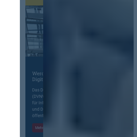
Werden Sie Mitglied im
Digitalen Netzwerk
Das Deutsche Vergabenetzwerk
(DVNW) ist eine exklusive Plattform
für Information, Wissensaustausch
und Diskurs zwischen allen am
öffentlichen Markt beteiligten Kräften.
Mehr Informationen
Einloggen