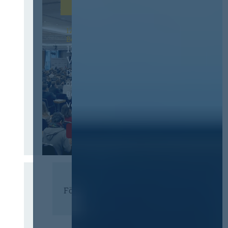
12. & 13. November 2026 in
Berlin
13. Deutscher
Vergabetag
Der Jahreskongress für
öffentliches
Beschaffungswesen und
Vergaberecht
Infos & Tickets
Förderer