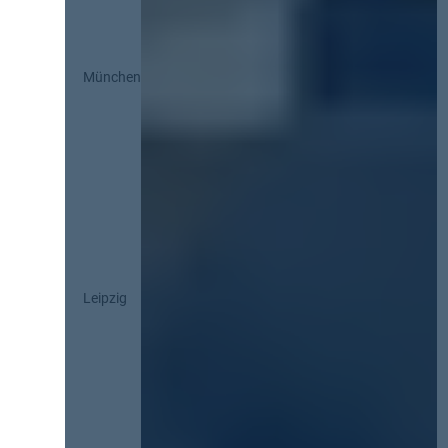
München
Leipzig