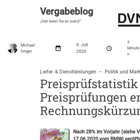
Vergabeblog
Vergabeblog
„Fundiert, praxisnah, kontrovers“
„Hier lesen Sie es zuerst“
Stellenmarkt
Autor:innen
Über den Vergabeblo
3
9. Juli
Michael
Minute
Singer
2020
n
Liefer- & Dienstleistungen
  –  
Politik und Mark
Preisprüfstatistik
Preisprüfungen e
Rechnungskürzu
Nach 28% im Vorjahr (siehe
V
17.06.2020 vom BMWi veröffent