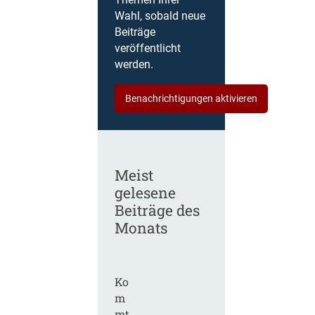
Themen Ihrer
Wahl, sobald neue
Beiträge
veröffentlicht
werden.
Benachrichtigungen aktivieren
Meist
gelesene
Beiträge des
Monats
Ko
m
mt