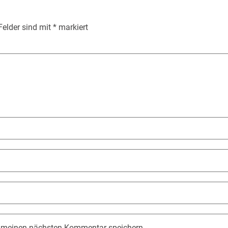
 Felder sind mit
*
markiert
r meinen nächsten Kommentar speichern.