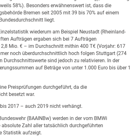
eweils 58%). Besonders erwähnenswert ist, dass die
gsbehörde Bremen seit 2005 mit 39 bis 70% auf einem
undesdurchschnitt liegt.
Einzelstatistik wiederum am Beispiel Neustadt (Rheinland-
ften Aufträgen ergaben sich bei 7 Aufträgen
8 Mio. € – im Durchschnitt mithin 400 T€ (Vorjahr: 617
mer noch überdurchschnittlich hoch folgen Stuttgart (274
 Durchschnittswerte sind jedoch zu relativieren. In der
rderungssummen auf Beträge von unter 1.000 Euro bis über 1
e Preisprüfungen durchgeführt, da die
ht besetzt war.
bis 2017 – auch 2019 nicht verhängt.
ie Bundeswehr (BAAINBw) werden in der vom BMWi
ie absolute Zahl aller tatsächlich durchgeführten
 Statistik aufzeigt.