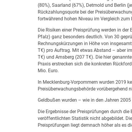
(80%), Saarland (67%), Detmold und Berlin (j
Rückzahlungsquote bei der Preisüberwachun
fortwährend hohen Niveau im Vergleich zum B
Die Risiken einer Preisprüfung werden in der 
Pfalz) ganz besonders deutlich. Von 30 geprü
Rechnungskürzungen in Höhe von insgesamt 2,
T€) pro Auftrag. Mit etwas Abstand – aber im
T€) und Arnsberg (207 T€). Die hier genannten
Praxis erstrecken sich die konkreten Rückfo
Mio. Euro.
In Mecklenburg-Vorpommern wurden 2019 kein
Preisüberwachungsbehörde vorübergehend nic
Geldbußen wurden – wie in den Jahren 2005 
Die Ergebnisse der Preisprüfungen durch d
veröffentlichten Statistik nicht abgebildet. D
Preisprüfungen liegt demnach höher als es die