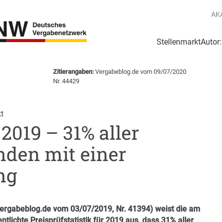
AK
Stellenmarkt
Autor
g
Login Netzwerk
Zitierangaben:
Vergabeblog.de vom 09/07/2020
Nr. 44429
t
 2019 – 31% aller
nden mit einer
ng
ergabeblog.de vom 03/07/2019, Nr. 41394
) weist die am
lichte Preisprüfstatistik für 2019 aus, dass 31% aller