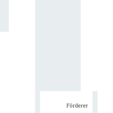
für die
ergänzend
Vertragsbe
gungen vo
IT-
Beschaffu
in der
öffentlich
Verwaltun
Zur Tagu
Förderer