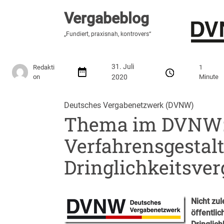
Vergabeblog
Vergabeblog
„Fundiert, praxisnah, kontrovers“
„Fundiert, praxisnah, kontrovers“
Stellenmarkt
Autor:innen
Über den Vergabeblo
31. Juli
Redakti
1
on
2020
Minute
Deutsches Vergabenetzwerk (DVNW)
Thema im DVNW
Verfahrensgestalt
Dringlichkeitsve
Nicht zu
öffentli