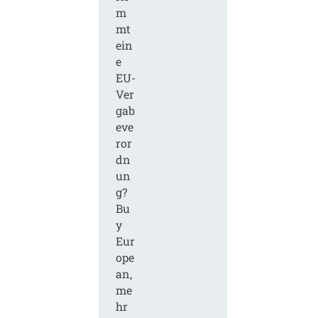
m
mt
ein
e
EU-
Ver
gab
eve
ror
dn
un
g?
Bu
y
Eur
ope
an,
me
hr