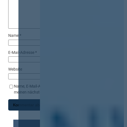
Name
*
E-Mail-Adresse
*
Website
Name, E-Mail-Adresse und Website in diesem Browser für
meinen nächsten Kommentar speichern.