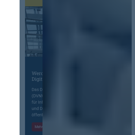
Werden Sie Mitglied im
Digitalen Netzwerk
Das Deutsche Vergabenetzwerk
(DVNW) ist eine exklusive Plattform
für Information, Wissensaustausch
und Diskurs zwischen allen am
öffentlichen Markt beteiligten Kräften.
Mehr Informationen
Einloggen