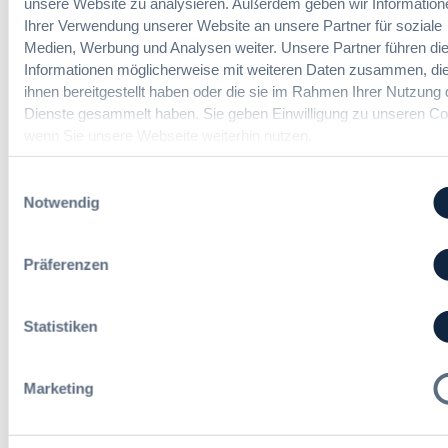
r
unsere Website zu analysieren. Außerdem geben wir Information
a
Referent*in Vergabe und
n
u
Ihrer Verwendung unserer Website an unsere Partner für soziale
u
Finanzmanagement
d
n
Medien, Werbung und Analysen weiter. Unsere Partner führen di
d
l
g
e
Informationen möglicherweise mit weiteren Daten zusammen, die
u
:
r
ihnen bereitgestellt haben oder die sie im Rahmen Ihrer Nutzung 
n
B
T
Dienste gesammelt haben. Sie geben Einwilligung zu unseren Co
g
Fachgebiets­leitung Vergabe
M
a
wenn Sie unsere Webseite weiterhin nutzen.
,
(w/m/d)
W
r
m
E
i
e
Einwilligungsauswahl
l
f
h
Notwendig
e
t
r
Sachbearbeitung in der
g
r
S
Vergabestelle (w/m/d)
t
e
t
Präferenzen
R
u
e
e
e
u
f
i
e
Statistiken
e
n
Alle Stellen ansehen
r
r
H
u
e
e
Marketing
n
n
s
g
t
s
Die neusten Kommentare
e
e