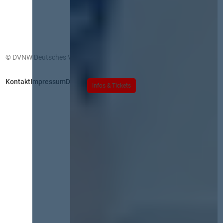
© DVNW Deutsches Vergabenetzwerk GmbH
Kontakt
Impressum
Datenschutz
Infos & Tickets