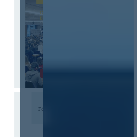
12. & 13. November 2026 in
Berlin
13. Deutscher
Vergabetag
Der Jahreskongress für
öffentliches
Beschaffungswesen und
Vergaberecht
Infos & Tickets
Förderer