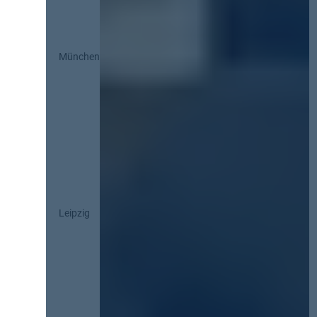
München
Leipzig