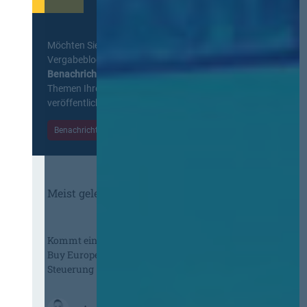
Möchten Sie keine Neuigkeiten aus dem
Vergabeblog verpassen? Per
E-Mail
Benachrichtigung
erhalten sie eine Nachricht zu
Themen Ihrer Wahl, sobald neue Beiträge
veröffentlicht werden.
Benachrichtigungen aktivieren
Meist gelesene Beiträge des Monats
Kommt eine EU-Vergabeverordnung?
Buy European, mehr Verhandlung, mehr
Steuerung