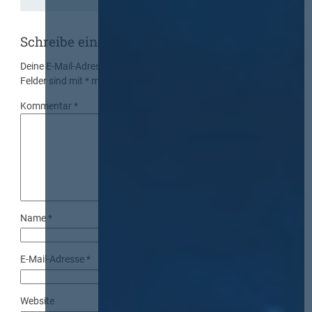
Schreibe einen Kommentar
Deine E-Mail-Adresse wird nicht veröffentlicht.
Erforderliche
Felder sind mit
*
markiert
Kommentar
*
Name
*
E-Mail-Adresse
*
Website