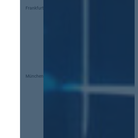
Frankfurt
München