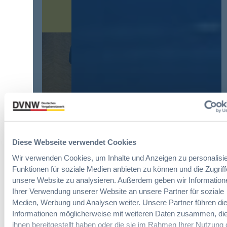
V
t
r
T
e
o
G
E
r
2
r
d
0
l
n
2
e
u
6
i
n
:
c
g
V
h
?
e
t
B
r
e
u
e
r
y
i
u
E
n
Diese Webseite verwendet Cookies
Die DVNW Akademie
n
u
f
g
r
Wir verwenden Cookies, um Inhalte und Anzeigen zu personalisie
a
Passgenaue Seminare für
f
o
Funktionen für soziale Medien anbieten zu können und die Zugriff
c
Vergabepraktikerinnen und
ü
p
unsere Website zu analysieren. Außerdem geben wir Information
h
Vergabepraktiker.
r
e
Ihrer Verwendung unserer Website an unsere Partner für soziale
u
G
a
Medien, Werbung und Analysen weiter. Unsere Partner führen di
Seminare entdecken
n
e
n
Informationen möglicherweise mit weiteren Daten zusammen, die
g
s
,
ihnen bereitgestellt haben oder die sie im Rahmen Ihrer Nutzung 
d