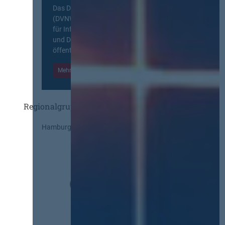
Das Deutsche Vergabenetzwerk
(DVNW) ist eine exklusive Plattform
für Information, Wissensaustausch
und Diskurs zwischen allen am
öffentlichen Markt beteiligten Kräften.
Mehr Informationen
Einloggen
Regionalgruppen
Hamburg